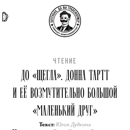
та самая
тёмная
внутри
архив
история
материя
секты
ЧТЕНИЕ
ДО «ЩЕГЛА». ДОННА ТАРТТ
И ЕЁ ВОЗМУТИТЕЛЬНО БОЛЬШОЙ
«МАЛЕНЬКИЙ ДРУГ»
Юлия Дудкина
Текст
: