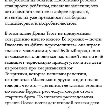
и перестали их бояться. Постепенно ребёнок
стал просто ребёнком, писатели заметили, что
дети намного честнее и добрее взрослых,
и теперь их уже превозносят как борцов
с лицемерием и потребительством.
В этом плане Донна Тартт не придумывает
совершенно ничего нового. Её героиня — почти
Глазастик из «Убить пересмешника»: она играет
только с мальчиками, у неё буйный нрав, и она
отказывается становиться настоящей леди, а ещё
защищает чернокожую прислугу, как и все дети
из романов про американский юг.
Те критики, которые написали рецензии,
не прочитав «Маленького друга», в один голос
говорят, что это — детектив, где главная героиня
по имени Гарриет расследует смерть своего
старшего брата. Но никакого расследования
тут нет. После почти детективной завязки дети