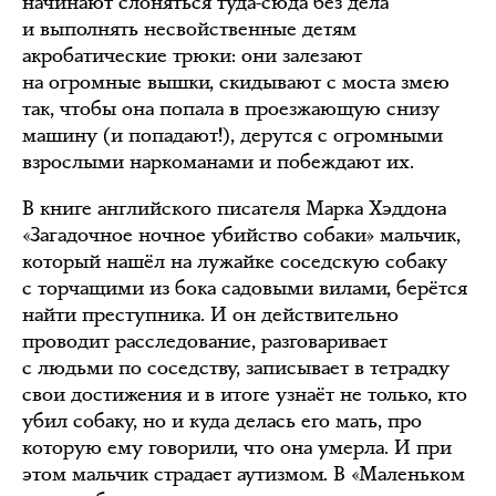
начинают слоняться туда-сюда без дела
и выполнять несвойственные детям
акробатические трюки: они залезают
на огромные вышки, скидывают с моста змею
так, чтобы она попала в проезжающую снизу
машину (и попадают!), дерутся с огромными
взрослыми наркоманами и побеждают их.
В книге английского писателя Марка Хэддона
«Загадочное ночное убийство собаки» мальчик,
который нашёл на лужайке соседскую собаку
с торчащими из бока садовыми вилами, берётся
найти преступника. И он действительно
проводит расследование, разговаривает
с людьми по соседству, записывает в тетрадку
свои достижения и в итоге узнаёт не только, кто
убил собаку, но и куда делась его мать, про
которую ему говорили, что она умерла. И при
этом мальчик страдает аутизмом. В «Маленьком