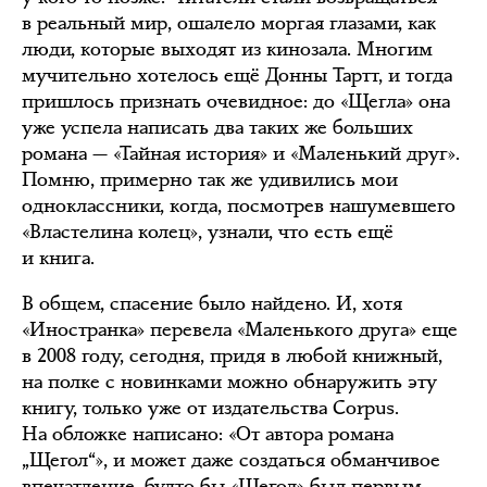
в реальный мир, ошалело моргая глазами, как
люди, которые выходят из кинозала. Многим
мучительно хотелось ещё Донны Тартт, и тогда
пришлось признать очевидное: до «Щегла» она
уже успела написать два таких же больших
романа — «Тайная история» и «Маленький друг».
Помню, примерно так же удивились мои
одноклассники, когда, посмотрев нашумевшего
«Властелина колец», узнали, что есть ещё
и книга.
В общем, спасение было найдено. И, хотя
«Иностранка» перевела «Маленького друга» еще
в 2008 году, сегодня, придя в любой книжный,
на полке с новинками можно обнаружить эту
книгу, только уже от издательства Corpus.
На обложке написано: «От автора романа
„Щегол“», и может даже создаться обманчивое
впечатление, будто бы «Щегол» был первым.