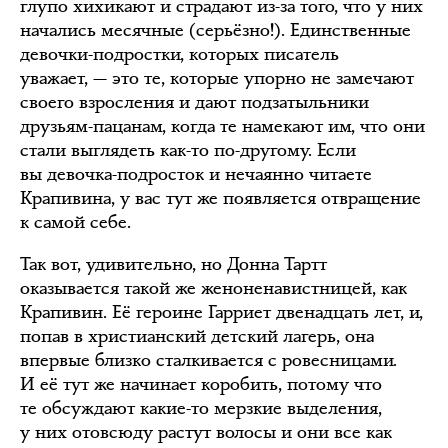
глупо хихикают и страдают из-за того, что у них
начались месячные (серьёзно!). Единственные
девочки-подростки, которых писатель
уважает, — это те, которые упорно не замечают
своего взросления и дают подзатыльники
друзьям-пацанам, когда те намекают им, что они
стали выглядеть как-то по-другому. Если
вы девочка-подросток и нечаянно читаете
Крапивина, у вас тут же появляется отвращение
к самой себе.
Так вот, удивительно, но Донна Тартт
оказывается такой же женоненавистницей, как
Крапивин. Её героине Гарриет двенадцать лет, и,
попав в христианский детский лагерь, она
впервые близко сталкивается с ровесницами.
И её тут же начинает коробить, потому что
те обсуждают какие-то мерзкие выделения,
у них отовсюду растут волосы и они все как