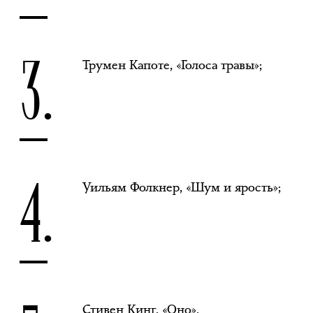
3.
Трумен Капоте, «Голоса травы»;
4.
Уильям Фолкнер, «Шум и ярость»;
Стивен Кинг, «Оно».