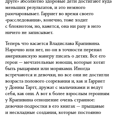
друге» абсолютно здоровые дети достигают куда
меньших результатов, и это немного
разочаровывает. Гарриет во время своего
«расследования», конечно, тоже ходит
с блокнотом, но, кажется, она ни разу в него
ничего не записывает.
Теперь что касается Владислава Крапивина.
Нарочно или нет, но он в точности перенял
американскую манеру писать о детях. Все его
герои — мечтательные юноши, которые хотят
быть рыцарями или моряками. Иногда
встречаются и девочки, но все они не достигли
возраста полового созревания и, как и Гарриет
у Донны Тартт, дружат с мальчиками и ведут
себя, как они. А вот к более взрослым героиням
у Крапивина отношение очень странное:
девочки-подростки в его книгах — прыщавые
и нескладные создания, которые постоянно