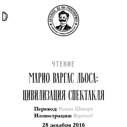
та самая
тёмная
внутри
архив
история
материя
секты
ЧТЕНИЕ
МАРИО ВАРГАС ЛЬОСА:
ЦИВИЛИЗАЦИЯ СПЕКТАКЛЯ
Роман Шевчук
Перевод
:
Bojemoi!
Иллюстрация
:
28 декабря 2016