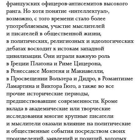
французских офицеров-антисемитов высокого
ранга. Но хотя понятие «интеллектуал»,
возможно, с того времени стало более
употребляемым, участие мыслителей
и писателей в общественной жизни,
в политических, религиозных и идеологических
дебатах восходит к истокам западной
цивилизации. Они играли важную роль
в Греции Платона и Риме Цицерона,
в Ренессансе Монтеня и Макиавелли,
в Просвещении Вольтера и Дидро, в Романтизме
Ламартина и Виктора Гюго, а также во все
прочие исторические периоды,
предшествовавшие современности. Кроме
вклада в академические или творческие
исследования многие крупные писатели
и мыслители оказали влияние на политические
и общественные события посредством своих
произведений, заявлений и позиций, которых