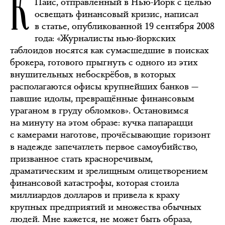
К
Паис, отправленный в Нью-Йорк с целью
освещать финансовый кризис, написал
в статье, опубликованной 19 сентября 2008
года: «Журналисты нью-йоркских
таблоидов носятся как сумасшедшие в поисках
брокера, готового прыгнуть с одного из этих
внушительных небоскрёбов, в которых
располагаются офисы крупнейших банков —
павшие идолы, превращённые финансовым
ураганом в груду обломков». Остановимся
на минуту на этом образе: кучка папарацци
с камерами наготове, прочёсывающие горизонт
в надежде запечатлеть первое самоубийство,
призванное стать красноречивым,
драматическим и зрелищным олицетворением
финансовой катастрофы, которая стоила
миллиардов долларов и привела к краху
крупных предприятий и множества обычных
людей. Мне кажется, не может быть образа,