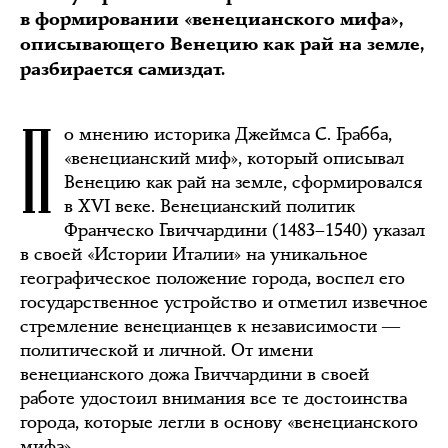
в формировании «венецианского мифа»,
описывающего Венецию как рай на земле,
разбирается самиздат.
П
о мнению историка Джеймса С. Грабба,
«венецианский миф», который описывал
Венецию как рай на земле, сформировался
в XVI веке. Венецианский политик
Франческо Гвиччардини (1483–1540) указал
в своей «Истории Италии» на уникальное
географическое положение города, воспел его
государственное устройство и отметил извечное
стремление венецианцев к независимости ―
политической и личной. От имени
венецианского дожа Гвиччардини в своей
работе удостоил внимания все те достоинства
города, которые легли в основу «венецианского
мифа».