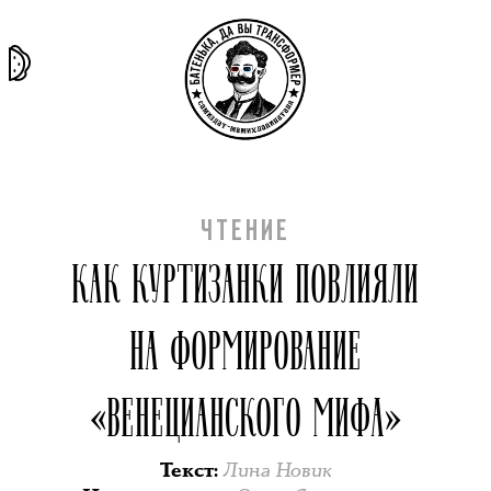
та самая
тёмная
внутри
архив
история
материя
секты
ЧТЕНИЕ
КАК КУРТИЗАНКИ ПОВЛИЯЛИ
НА ФОРМИРОВАНИЕ
«ВЕНЕЦИАНСКОГО МИФА»
Лина Новик
Текст
: