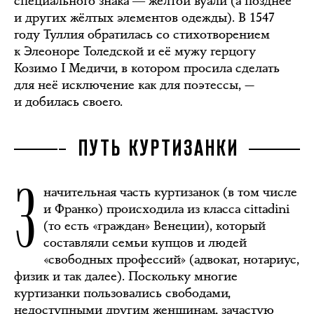
специального знака ― жёлтой вуали (а позднее
и других жёлтых элементов одежды). В 1547
году Туллия обратилась со стихотворением
к Элеоноре Толедской и её мужу герцогу
Козимо I Медичи, в котором просила сделать
для неё исключение как для поэтессы, —
и добилась своего.
ПУТЬ КУРТИЗАНКИ
З
начительная часть куртизанок (в том числе
и Франко) происходила из класса cittadini
(то есть «граждан» Венеции), который
составляли семьи купцов и людей
«свободных профессий» (адвокат, нотариус,
физик и так далее). Поскольку многие
куртизанки пользовались свободами,
недоступными другим женщинам, зачастую