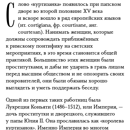
С
лово «куртизанка» появилось при папском
дворе во второй половине XV века
и вскоре вошло в ряд европейских языков
(ит. cortigiana, фр. courtisane, анг.
courtesan). Нанимать женщин, которые
должны сопровождать приближённых
к римскому понтифику на светских
мероприятиях, в это время становится общей
практикой. Большинство этих женщин были
проститутками, и дабы не ударить в грязь лицом
перед высшим обществом и не опозорить своих
покровителей, они были обязаны хорошо
выглядеть и уметь поддержать беседу.
Одной из первых таких работниц была
Лукреция Коньяти (1486–1512), или Империя, —
дочь проститутки и дворецкого, служившего
у папы Юлия II. Она прославилась как «королева
куртизанок». Именно Империя во многом