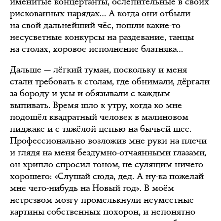
именитые концертанты, ослепительные в своих
рискованных нарядах… А когда они отбыли
на свой дальнейший чёс, пошли какие-то
несусветные конкурсы на раздевание, танцы
на столах, хоровое исполнение блатняка…
Дальше — лёгкий туман, поскольку и меня
стали требовать к столам, где обнимали, дёргали
за бороду и усы и обязывали с каждым
выпивать. Время шло к утру, когда ко мне
подошёл квадратный человек в малиновом
пиджаке и с тяжёлой цепью на бычьей шее.
Профессионально возложив мне руки на плечи
и глядя на меня бездумно-отчаянными глазами,
он хрипло спросил тоном, не сулящим ничего
хорошего: «Слушай сюда, дед. А ну-ка пожелай
мне чего-нибудь на Новый год». В моём
нетрезвом мозгу промелькнули неуместные
картины собственных похорон, и непонятно