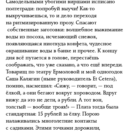
Самодельными убогими виршами исписано
полтетради: попробуй выучи! Как-то
выкручиваешься, то и дело переходя
на ритмизированную прозу. Спасают
собственные заготовки: волшебное выжимание
воды из посоха, исчезающий снежок,
появляющаяся ниоткуда конфета, чудесное
окрашивание воды в банке и прочее. К концу
дня всё путается в голове, перестаёшь
соображать, что уже сказано, а что ещё впереди.
Товарищ по театру Ермоловой и мой одногодок
Саша Калягин (ныне руководитель Et Cetera),
помню, насмешил: «Сижу, — говорит, — под
ёлкой, а они бегают вокруг хороводом. Вдруг
вижу: да это не дети, а рубли. А тот вон,
толстый — вообще трояк!» — Плата тогда была
стандартная: 15 рублей за ёлку. Порою
налаживались многолетние контакты
с садиками. Этими точками дорожили,