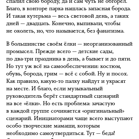
спалил свою бороду, да и сам чуть не обгорел.
Благо, в конторе парка нашлась запасная борода.
И такая кутерьма — весь световой день, а таких
дней — двадцать. Конечно, выпивали, чтобы
не околеть, но, что называется, без фанатизма.
В большинстве своём ёлки — неорганизованный
промысел. Прежде всего — детские сады,
по два-три праздника в день, а бывает и до пяти.
Но тут уж всё на самообеспечении: костюм,
обувь, борода, грим — всё с собой. Ну и посох.
Как правило, какую-то палку найдут и украсят
на месте. И благо, если музыкальный
руководитель берёт стандартный сценарий
на все «ёлки». Но есть проблема: зачастую
в каждой группе сочиняется «оригинальный»
сценарий. Инициаторами чаще всего выступают
особо творческие мамаши, которым
необходимо самоутвердиться. Тут — беда!