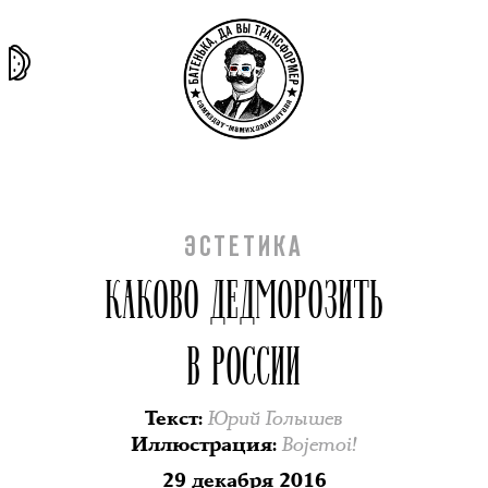
та самая
тёмная
внутри
архив
история
материя
секты
ЭСТЕТИКА
КАКОВО ДЕДМОРОЗИТЬ
В РОССИИ
Юрий Голышев
Текст
:
Bojemoi!
Иллюстрация
:
29 декабря 2016