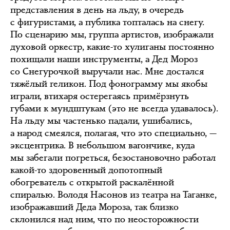
представления в день на льду, в очередь
с фигуристами, а публика топталась на снегу.
По сценарию мы, группа артистов, изображали
духовой оркестр, какие-то хулиганы постоянно
похищали наши инструменты, а Дед Мороз
со Снегурочкой выручали нас. Мне достался
тяжёлый геликон. Под фонограмму мы якобы
играли, втихаря остерегаясь примёрзнуть
губами к мундштукам (это не всегда удавалось).
На льду мы частенько падали, ушибались,
а народ смеялся, полагая, что это специально, —
эксцентрика. В небольшом вагончике, куда
мы забегали погреться, безостановочно работал
какой-то здоровенный допотопный
обогреватель с открытой раскалённой
спиралью. Володя Насонов из театра на Таганке,
изображавший Деда Мороза, так близко
склонился над ним, что по неосторожности