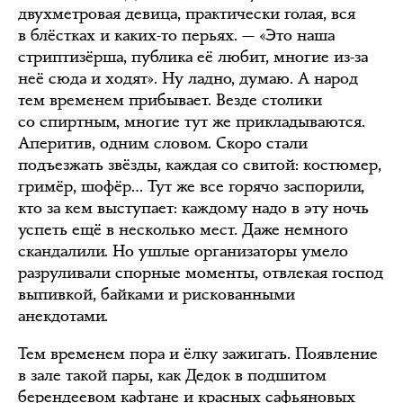
двухметровая девица, практически голая, вся
в блёстках и каких-то перьях. — «Это наша
стриптизёрша, публика её любит, многие из-за
неё сюда и ходят». Ну ладно, думаю. А народ
тем временем прибывает. Везде столики
со спиртным, многие тут же прикладываются.
Аперитив, одним словом. Скоро стали
подъезжать звёзды, каждая со свитой: костюмер,
гримёр, шофёр… Тут же все горячо заспорили,
кто за кем выступает: каждому надо в эту ночь
успеть ещё в несколько мест. Даже немного
скандалили. Но ушлые организаторы умело
разруливали спорные моменты, отвлекая господ
выпивкой, байками и рискованными
анекдотами.
Тем временем пора и ёлку зажигать. Появление
в зале такой пары, как Дедок в подшитом
берендеевом кафтане и красных сафьяновых