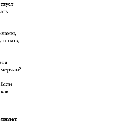
твует
ать
кламы,
у очков,
моя
имеряли?
 Если
 как
олняет