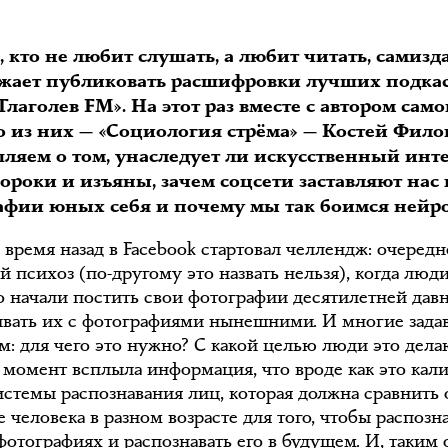
, кто не любит слушать, а любит читать, самизд
жает публиковать расшифровки лучших подка
Глаголев FM». На этот раз вместе с автором само
о из них — «Социология стрёма» — Костей Фил
ляем о том, унаследует ли искусственный инт
ороки и изъяны, зачем соцсети заставляют нас 
афии юных себя и почему мы так боимся нейро
 время назад в Facebook стартовал челлендж: очеред
 психоз (по-другому это назвать нельзя), когда люд
о начали постить свои фотографии десятилетней дав
ивать их с фотографиями нынешними. И многие зада
м: для чего это нужно? С какой целью люди это дела
т момент всплыла информация, что вроде как это кал
истемы распознавания лиц, которая должна сравнить 
е человека в разном возрасте для того, чтобы распозна
фотографиях и распознавать его в будущем. И, таким 