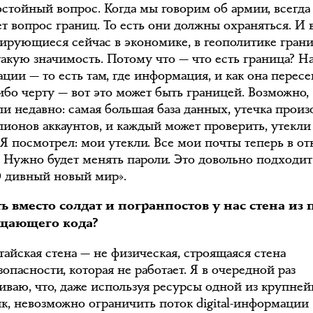
остойный вопрос. Когда мы говорим об армии, всегда 
ет вопрос границ. То есть они должны охраняться. И 
лирующиеся сейчас в экономике, в геополитике гран
такую значимость. Потому что — что есть граница? Н
ции — то есть там, где информация, и как она пересе
ибо черту — вот это может быть границей. Возможно,
ли недавно: самая большая база данных, утечка прои
лионов аккаунтов, и каждый может проверить, утекли
 Я посмотрел: мои утекли. Все мои почты теперь в о
. Нужно будет менять пароли. Это довольно подходит
О дивный новый мир».
ть вместо солдат и погранпостов у нас стена из
щающего кода?
тайская стена — не физическая, строящаяся стена
опасности, которая не работает. Я в очередной раз
иваю, что, даже используя ресурсы одной из крупне
к, невозможно ограничить поток digital-информации