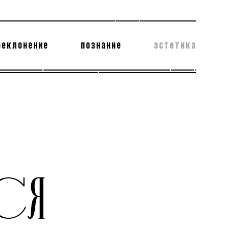
реклонение
познание
эстетика
178 бесполезных фактов
теодор глаголев
МСЯ