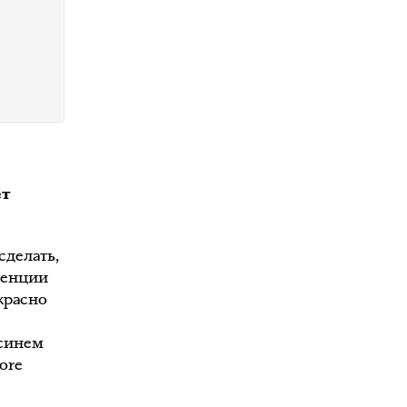
ет
сделать,
ренции
красно
ю
 синем
ore