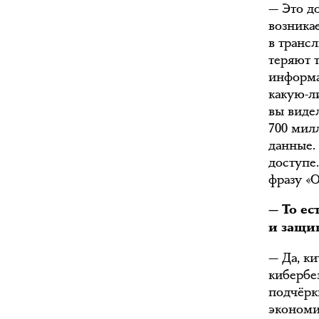
— Это д
возника
в транс
теряют 
информа
какую-л
вы виде
700 мил
данные.
доступе
фразу «
— То ес
и защи
— Да, ки
кибербез
подчёрк
экономи