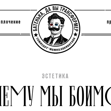
сплочение
п
утри секты
архив
ЭСТЕТИКА
ЧЕМУ МЫ БОИ