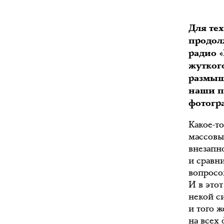
Для тех
продол
радио «
жутког
размыш
наши п
фотогр
Какое-то
массовый
внезапн
и сравн
вопросо
И в это
некой с
и того ж
на всех 