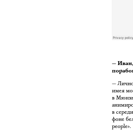
— Иван,
порабо
— Лично 
имея мо
в Мюнхе
анимиро
в середи
фоне бе
people».