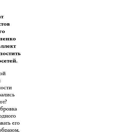
ат
стов
го
оненко
еллект
постить
сетей.
ной
и
ности
вались
ют?
ибровка
одного
вать его
образом,