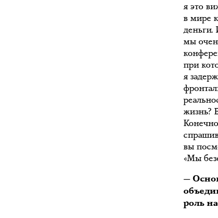
я это в
в мире к
деньги. 
мы очен
конфере
при кот
я задерж
фронтал
реальнос
жизнь? 
Конечно,
спрашив
вы посм
«Мы без
— Основ
объеди
роль н