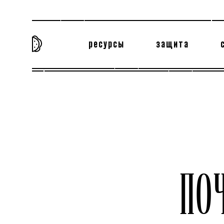
ресурсы
защита
та самая история
тёмная материя
вн
ПО