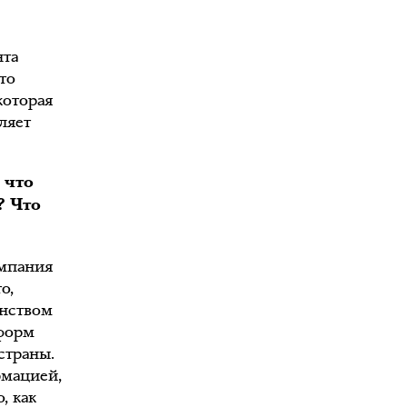
нта
то
которая
ляет
 что
? Что
омпания
о,
анством
тформ
страны.
рмацией,
, как