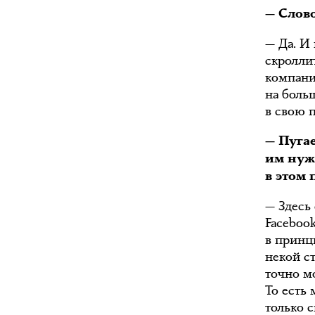
— Слово
— Да. И
скролли
компани
на боль
в свою п
— Пугае
им нуж
в этом
— Здесь
Facebook
в принц
некой с
точно м
То есть
только 