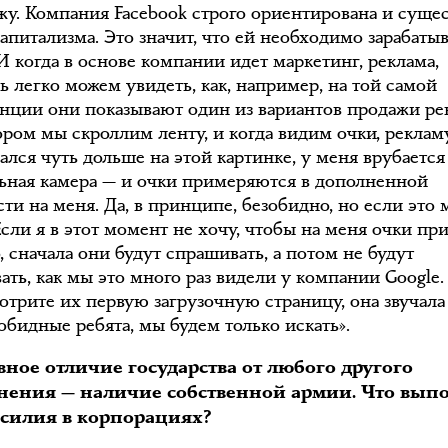
ижу. Компания Facebook строго ориентирована и сущес
апитализма. Это значит, что ей необходимо зарабатыв
И когда в основе компании идет маркетинг, реклама,
ь легко можем увидеть, как, например, на той самой
нции они показывают один из вариантов продажи ре
ором мы скроллим ленту, и когда видим очки, реклам
ался чуть дольше на этой картинке, у меня врубается
ьная камера — и очки примеряются в дополненной
ти на меня. Да, в принципе, безобидно, но если это 
Если я в этот момент не хочу, чтобы на меня очки пр
 сначала они будут спрашивать, а потом не будут
ать, как мы это много раз видели у компании Google.
отрите их первую загрузочную страницу, она звучала
обидные ребята, мы будем только искать».
ное отличие государства от любого другого
нения — наличие собственной армии. Что вып
асилия в корпорациях?