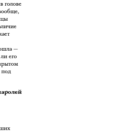
в голове
вообще,
ицы
аличие
кает
зошла —
 ли его
ткрытом
 под
 паролей
йших