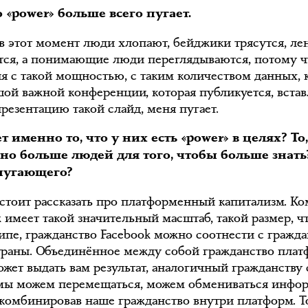
 «power» больше всего пугает.
 в этот момент люди хлопают, бейджики трясутся, ле
тся, а понимающие люди переглядываются, потому ч
я с такой мощностью, с таким количеством данных, 
шой важной конференции, которая публикуется, встав
резентацию такой слайд, меня пугает.
т именно то, что у них есть «power» в целях? То,
но больше людей для того, чтобы больше знать
 пугающего?
 стоит рассказать про платформенный капитализм. К
 имеет такой значительный масштаб, такой размер, чт
ипе, гражданство Facebook можно соотнести с гражд
траны. Объединённое между собой гражданство пла
ожет выдать вам результат, аналогичный гражданству 
 мы можем перемещаться, можем обмениваться инфо
скомбинировав наше гражданство внутри платформ. То