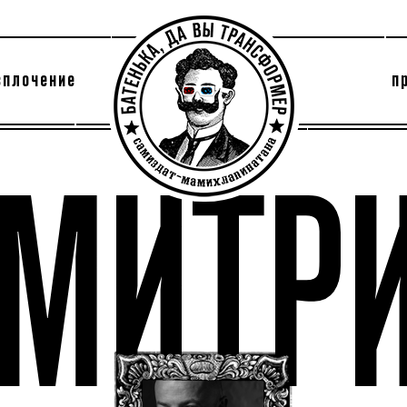
сплочение
п
утри секты
архив
МИТР