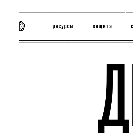
ресурсы
защита
та самая история
тёмная материя
вн
Д