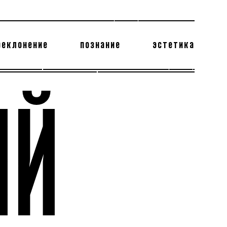
реклонение
познание
эстетика
178 бесполезных фактов
теодор глаголев
ИЙ