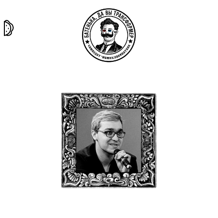
та самая
тёмная
внутри
архив
история
материя
секты