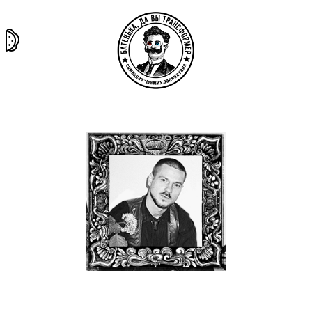
та самая
тёмная
внутри
архив
история
материя
секты