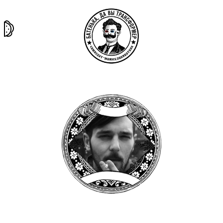
та самая
тёмная
внутри
архив
история
материя
секты