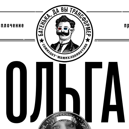
сплочение
п
утри секты
архив
ОЛЬГА