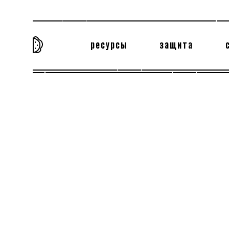
ресурсы
защита
та самая история
тёмная материя
вн