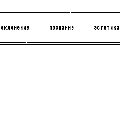
реклонение
познание
эстетика
178 бесполезных фактов
теодор глаголев