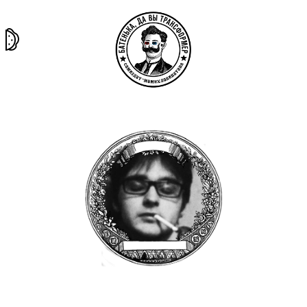
та самая
тёмная
внутри
архив
история
материя
секты