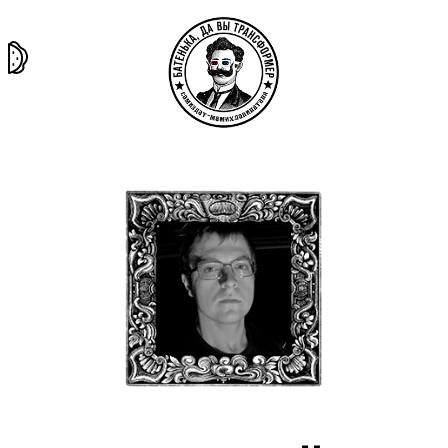
та самая
тёмная
внутри
архив
история
материя
секты