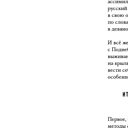
ассимил
русский 
в свою 
по слов
в девян
И всё ж
с Поднеб
выживан
на крыл
вести с
особенн
И
Первое,
методы 