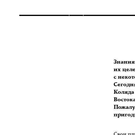
Знания
их цел
с неко
Сегодн
Коляда
Восток
Пожалу
пригоди
Свои пл