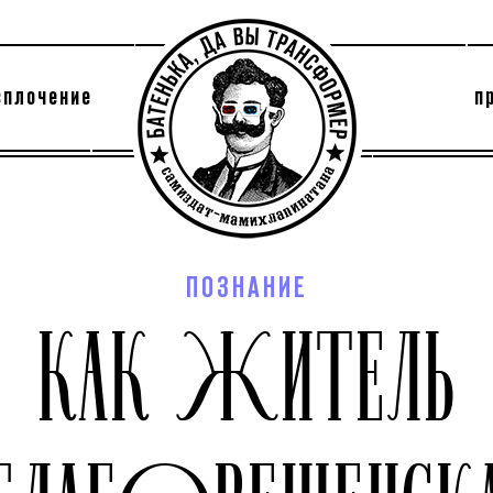
сплочение
п
утри секты
архив
ПОЗНАНИЕ
КАК ЖИТЕЛЬ