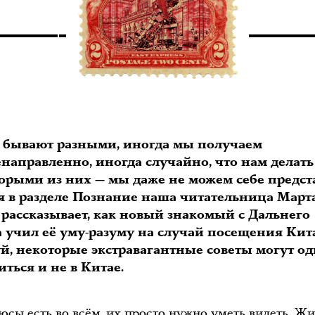
 бывают разными, иногда мы получаем
енаправленно, иногда случайно, что нам делать
торыми из них — мы даже не можем себе предст
я в разделе Познание наша читательница Март
 рассказывает, как новый знакомый с Дальнего
а учил её уму-разуму на случай посещения Кит
й, некоторые экстравагантные советы могут о
ться и не в Китае.
юсы есть во всём, их просто нужно уметь видеть. Жи