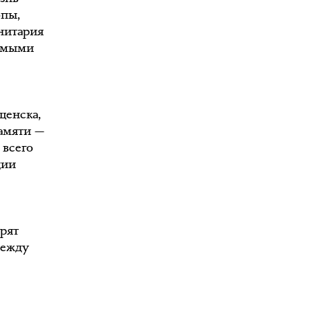
опы,
анитария
самыми
щенска,
памяти —
 всего
ции
орят
между