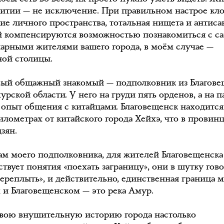
итии — не исключение. При правильном настрое кл
вие личного пространства, тотальная нищета и антис
й компенсируются возможностью познакомиться с 
арными жителями вашего города, в моём случае —
ной столицы.
ый общажный знакомый — подполковник из Благове
урской области. У него на груди пять орденов, а на 
 опыт общения с китайцами. Благовещенск находится
километрах от китайского города Хейхэ, что в провин
зян.
ам моего подполковника, для жителей Благовещенска
твует понятия «поехать заграницу», они в шутку гов
переплыть», и действительно, единственная граница 
 и Благовещенском — это река Амур.
свою внушительную историю города настолько