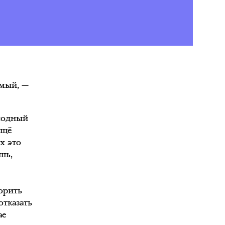
мый, —
иходный
ещё
х это
шь,
торить
отказать
ае