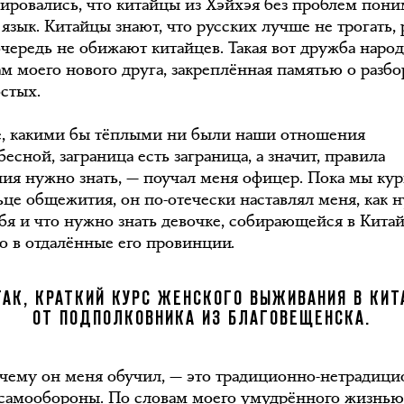
ировались, что китайцы из Хэйхэя без проблем пон
язык. Китайцы знают, что русских лучше не трогать,
очередь не обижают китайцев. Такая вот дружба народ
ам моего нового друга, закреплённая памятью о разбо
остых.
е, какими бы тёплыми ни были наши отношения
есной, заграница есть заграница, а значит, правила
ия нужно знать, — поучал меня офицер. Пока мы ку
ьце общежития, он по-отечески наставлял меня, как 
ебя и что нужно знать девочке, собирающейся в Китай
о в отдалённые его провинции.
ТАК, КРАТКИЙ КУРС ЖЕНСКОГО ВЫЖИВАНИЯ В КИТ
ОТ ПОДПОЛКОВНИКА ИЗ БЛАГОВЕЩЕНСКА.
 чему он меня обучил, — это традиционно-нетрадиц
самообороны. По словам моего умудрённого жизнью