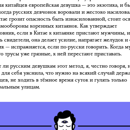
ля китайцев европейская девушка — это экзотика, и б
когда русских девчонок воровали и жестоко насилова
итае грозит опасность быть изнасилованной, стоит ос
амообороны коренных китаянок. Как утверждает
овник, если в Китае к китаянке пристают мужчины, 
ь свидетели, она делает усилие, напрягает желудок и
к — испражняется, если по-русски говорить. Когда 
то трусы уже грязные, к ней перестают приставать.
ли русским девушкам этот метод, я, честно говоря, 
 для себя уяснила, что нужно на всякий случай держ
ев, не ходить в тёмное время суток и гулять только
ральным улицам.