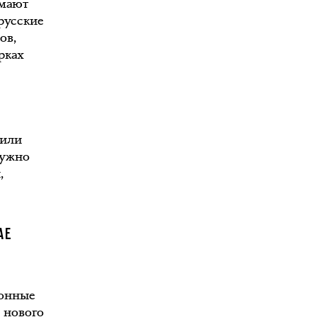
имают
 русские
ов,
рках
рили
нужно
,
АЕ
ионные
 нового