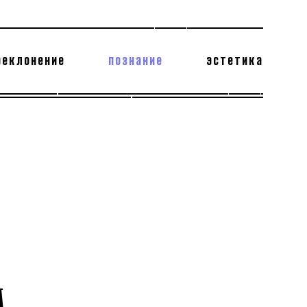
реклонение
познание
эстетика
178 бесполезных фактов
теодор глаголев