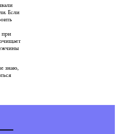
ывали
ли. Если
воить
и при
 очищает
мужчины
не знаю,
аться