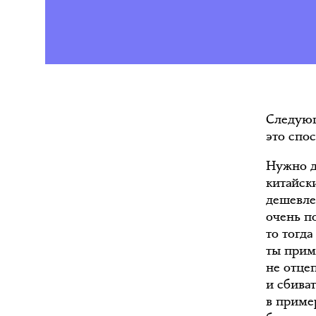
Следующ
это спо
Нужно д
китайски
дешевле,
очень п
то тогда
ты приме
не отцеп
и сбиват
в пример