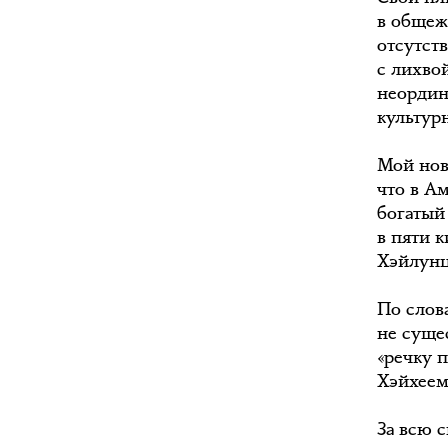
в общеж
отсутст
с лихво
неордин
культур
Мой нов
что в Ам
богатый
в пяти 
Хэйлунц
По слов
не сущес
«речку 
Хэйхеем
За всю 