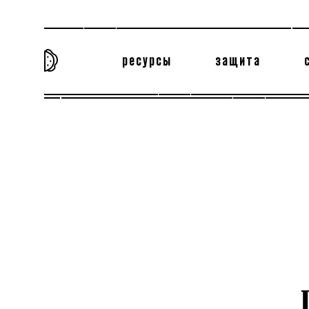
ресурсы
защита
та самая история
тёмная материя
вн