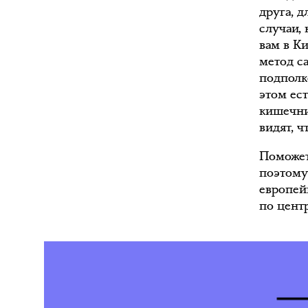
друга, д
случаи, 
вам в К
метод с
подполк
этом ест
кишечни
видят, ч
Поможет 
поэтому
европейц
по цент