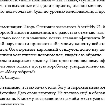
тивность: «наша компания — как семья», «купили Тол
у», «на выходные съездили в приют», «нашли могилу
го деда-солдата». Судя по уровню нелояльности, я пр
ульминация: Игорь Олегович заказывает Aberfeldy 21.
орогой виски в заведении, я с радостью отмечаю, как
ельно косеет, и начинаю искать глазами официанта. 
кой наружности приносит счёт, моему клиенту всё эт
ится. Он открывает картонный сундучок, долго изучае
шийся кокетливым локоном чек, кладёт его обратно
ельно закрывает крышку. Повторно подошедшему о
легович толкает пустую коробочку, утвердительно к
с: «Могу забрать?»
й, Сашуля.
о выпиваю, встаю из-за стола, бегу и перехватываю 
й стойки. Даю свою карточку. Не хватало ещё в обезь
 сегодня. К моему возвращению на моём месте уже с
анная кукла.