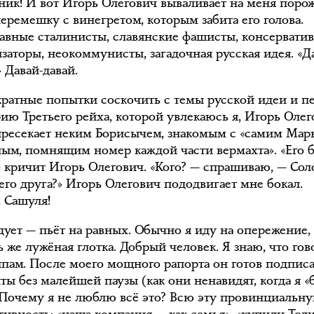
ник! И вот Игорь Олегович вываливает на меня поро
еремешку с винегретом, которым забита его голова.
авные сталинисты, славянские фашисты, консервати
заторы, неокоммунисты, загадочная русская идея. «Д
 Давай-давай.
ратные попытки соскочить с темы русской идеи и п
рию Третьего рейха, которой увлекаюсь я, Игорь Оле
пресекает неким Борисычем, знакомым с «самим Мар
ым, помнящим номер каждой части вермахта». «Его 
— кричит Игорь Олегович. «Кого? — спрашиваю, — Со
его друга?» Игорь Олегович пододвигает мне бокал.
, Сашуля!
ует — пьёт на равных. Обычно я иду на опережение, 
 же лужёная глотка. Добрый человек. Я знаю, что гов
ипам. После моего мощного рапорта он готов подписа
ты без малейшей паузы (как они ненавидят, когда я «
. Почему я не люблю всё это? Всю эту провинциальн