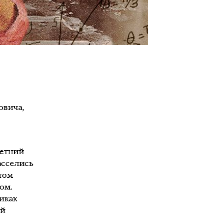
овича,
летний
асселись
отом
ом.
икак
ый