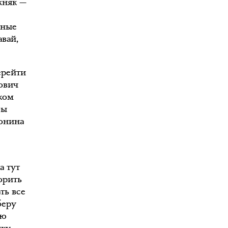
жняк —
вные
авай,
ерейти
гович
ком
бы
лонина
а тут
орить
ть все
беру
ую