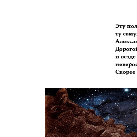
Эту по
ту сам
Алексан
Дорогой
и везд
неверо
Скорее