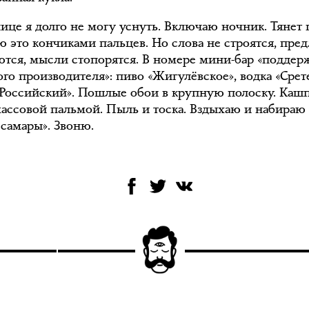
ице я долго не могу уснуть. Включаю ночник. Тянет 
ю это кончиками пальцев. Но слова не строятся, пре
ются, мысли стопорятся. В номере мини-бар «подде
го производителя»: пиво «Жигулёвское», водка «Срет
«Российский». Пошлые обои в крупную полоску. Каш
массовой пальмой. Пыль и тоска. Вздыхаю и набираю 
самары». Звоню.