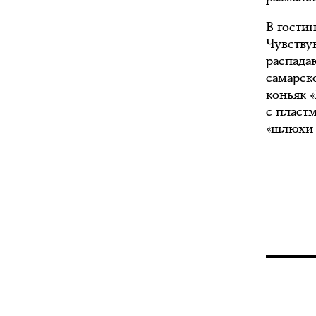
В гостин
Чувству
распада
самарско
коньяк 
с пласт
«шлюхи 