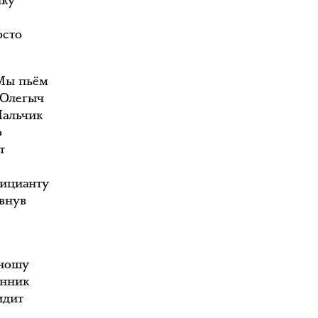
ику
осто
 Мы пьём
 Олегыч
Мальчик
о
т
фицианту
ивнув
юношу
янник
идит