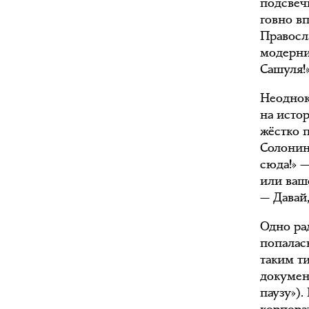
подсвеч
говно вп
Правосл
модерни
Сашуля!»
Неоднок
на исто
жёстко 
Солонин
сюда!» 
или ваш
— Давай
Одно рад
попалась
таким т
докумен
паузу»)