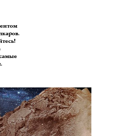
иентом
лкаров.
йтесь!
а
 самые
.