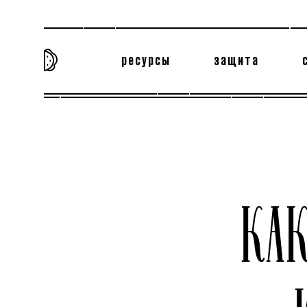
ресурсы
защита
та самая история
тёмная материя
вн
КА