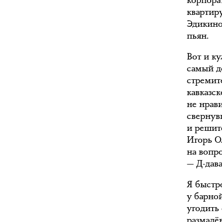
корпора
квартир
Эдикино
пьян.
Вот и к
самый д
стремит
кавказс
не нрав
свернув
и решит
Игорь О
на вопро
— Д-дава
Я быстр
у барно
угодить
размалёв