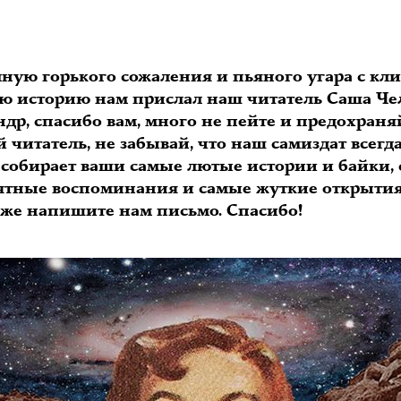
лную горького сожаления и пьяного угара с кл
ую историю нам прислал наш читатель Саша Че
др, спасибо вам, много не пейте и предохраня
 читатель, не забывай, что наш самиздат всегд
е собирает ваши самые лютые истории и байки,
ятные воспоминания и самые жуткие открытия
 же напишите нам письмо. Спасибо!