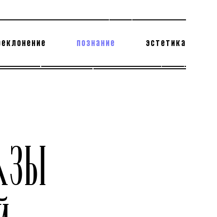
реклонение
познание
эстетика
178 бесполезных фактов
теодор глаголев
АЗЫ