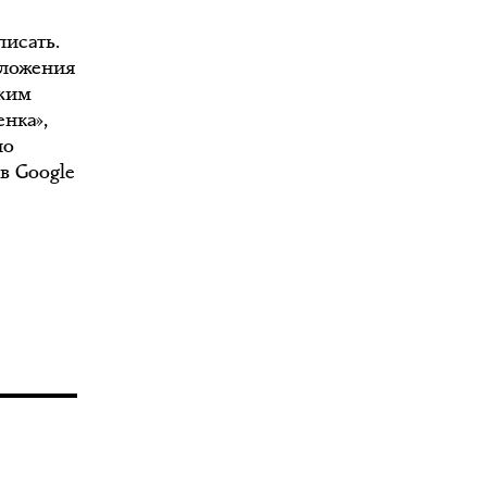
писать.
дложения
ржим
енка»,
по
в Google