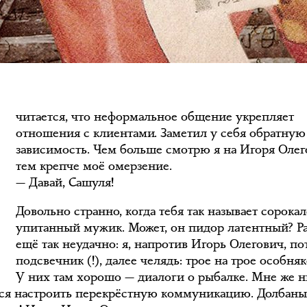
С
читается, что неформальное общение укрепляет
отношения с клиентами. Заметил у себя обратную
зависимость. Чем больше смотрю я на Игоря Олег
тем крепче моё омерзение.
— Давай, Сашуля!
Довольно странно, когда тебя так называет сорока
упитанный мужик. Может, он пидор латентный? Р
ещё так неудачно: я, напротив Игорь Олегович, п
подсвечник (!), далее челядь: трое на трое особняк
У них там хорошо — диалоги о рыбалке. Мне же н
тся настроить перекрёстную коммуникацию. Долбан