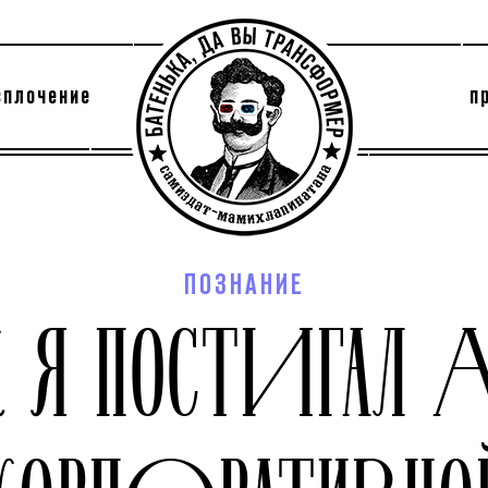
сплочение
п
утри секты
архив
ПОЗНАНИЕ
К Я ПОСТИГАЛ 