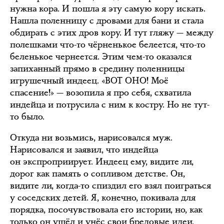
нужна кора. И пошла я эту самую кору искать.
Нашла поленницу с дровами для бани и стала
обдирать с этих дров кору. И тут гляжу — между
полешками что-то чёрненькое белеется, что-то
беленькое чернеется. Этим чем-то оказался
запиханный прямо в средину поленницы
игрушечный индеец. «ВОТ ОНО! Моё
спасение!» — возопила я про себя, схватила
индейца и потрусила с ним к костру. Но не тут-
то было.
Откуда ни возьмись, нарисовался муж.
Нарисовался и заявил, что индейца
он экспроприирует. Индеец ему, видите ли,
дорог как память о сопливом детстве. Он,
видите ли, когда-то спиздил его взял поиграться
у соседских детей. Я, конечно, покивала для
порядка, посочувствовала его истории, но, как
только он ушёл и унёс свои бредовые идеи,