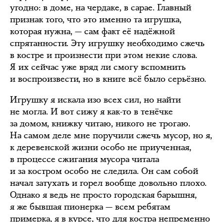
угодно: в доме, на чердаке, в сарае. Главный
признак того, что это именно та игрушка,
которая нужна, — сам факт её надёжной
спрятанности. Эту игрушку необходимо сжечь
в костре и произнести при этом некие слова.
Я их сейчас уже вряд ли смогу вспомнить
и воспроизвести, но в книге всё было серьёзно.
Игрушку я искала изо всех сил, но найти
не могла. И вот сижу я как-то в тенёчке
за домом, книжку читаю, никого не трогаю.
На самом деле мне поручили сжечь мусор, но я,
к деревенской жизни особо не приученная,
в процессе сжигания мусора читала
и за костром особо не следила. Он сам собой
начал затухать и горел вообще довольно плохо.
Однако я ведь не просто городская барышня,
я же бывшая пионерка — всем ребятам
примерка, я в курсе, что для костра непременно