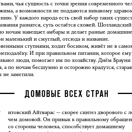
твами, чья сущность с точки зрения современного че
жима, а возможности не поддаются никакому здраво
нию. У каждого народа есть свой набор таких сущест
азвания разнятся, суть остаётся схожей. Шотландский
по ночам навещает амбары и делает разные домашние
он маленький и смуглый, отсюда и название.
овенными ступнями, ходит босиком, живёт не в само
о неподалёку. И при правильном питании, которое ему
ивают люди, помогает им по хозяйству. Днём Брауни
, а по ночам бесшумно и осторожно крадутся, старая
х не заметили.
ДОМОВЫЕ ВСЕХ СТРАН
итовский Айтварас — скорее синтез дворового с 
чем домовой. Он привык к правильному обраще
со стороны человека, способствует домашнему