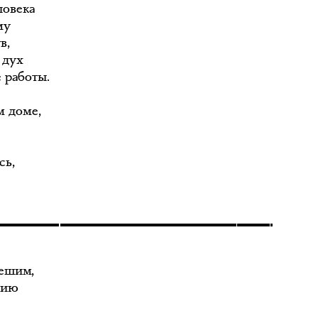
ловека
му
в,
 дух
 работы.
м доме,
сь,
лешим,
нию