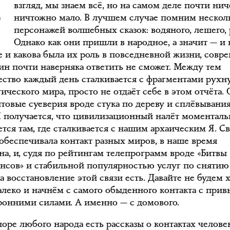
взгляд, мы знаем всё, но на самом деле почти нич
ничтожно мало. В лучшем случае помним нескол
персонажей волшебных сказок: водяного, лешего, 
Однако как они пришли в народное, а значит — и 
е и какова была их роль в повседневной жизни, сов
ин почти наверняка ответить не сможет. Между тем
ество каждый день сталкивается с фрагментами рухн
ического мира, просто не отдаёт себе в этом отчёта.
товые суеверия вроде стука по дереву и сплёвывания
И получается, что цивилизационный налёт моменталь
тся там, где сталкивается с нашим архаическим Я. Св
 обеспечивала контакт разных миров, в наше время
на, и, судя по рейтингам телепрограмм вроде «Битвы
енсов» и стабильной популярностью услуг по снятию
а восстановление этой связи есть. Давайте не будем 
далеко и начнём с самого обыденного контакта с пр
ронними силами. А именно — с домового.
оре любого народа есть рассказы о контактах челове