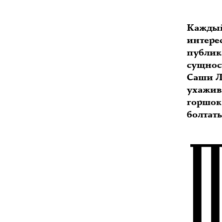
Каждый
интере
публик
сущност
Саши Ло
ухажив
горшок
болтать