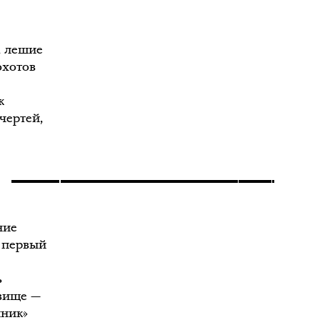
, лешие
охотов
к
чертей,
ние
о первый
ь
звище —
йник»