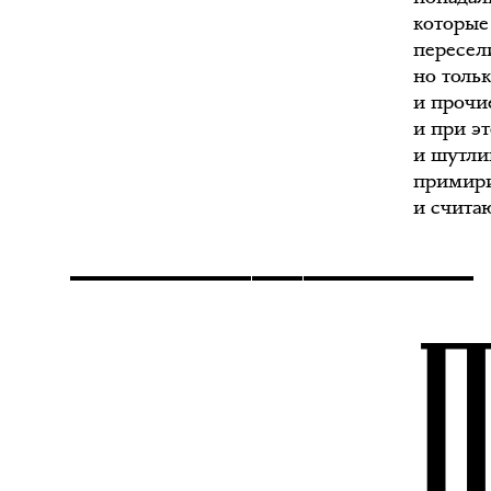
которые
пересел
но толь
и прочи
и при э
и шутлив
примири
и счита