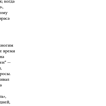
; когда
»,
тому
араса
 многим
е время
на
кен“ —
,
просы.
чивал
а
ь»,
дней,