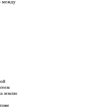
о между
ной
ргеем
на землю
 тоже