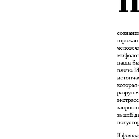
сознани
горожан
человеч
мифолог
наши бы
плечо. 
истончае
которая
разруше
экстрас
запрос н
за ней 
потусто
В фолькл