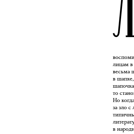
воспоми
лицам в
весьма 
в шапке
шапочка
то стан
Но когд
за зло 
типичны
литерат
в народ