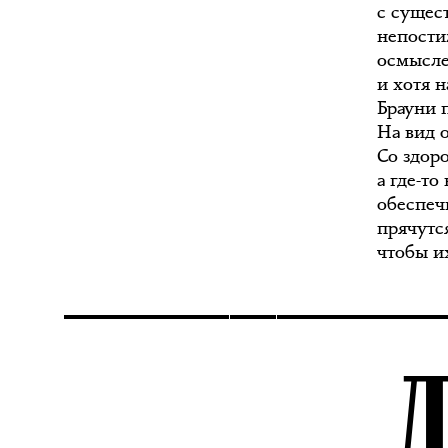
с сущес
непости
осмысле
и хотя н
Брауни 
На вид 
Со здор
а где-т
обеспеч
прячутся
чтобы и