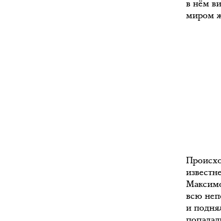
в нём в
миром ж
Происхо
известн
Максимо
всю неп
и подня
попадал