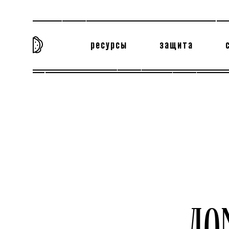
ресурсы
защита
та самая история
тёмная материя
вн
ДО