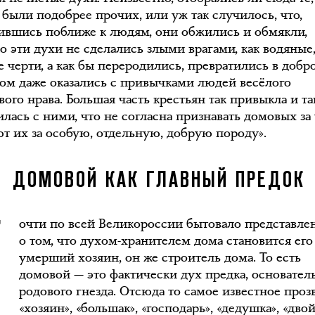
 были подобрее прочих, или уж так случилось, что,
ившись поближе к людям, они обжились и обмякли,
ко эти духи не сделались злыми врагами, как водяные
е черти, а как бы переродились, превратились в добр
том даже оказались с привычками людей весёлого
ого нрава. Большая часть крестьян так привыкла и та
лась с ними, что не согласна признавать домовых за 
ют их за особую, отдельную, добрую породу».
П
ДОМОВОЙ КАК ГЛАВНЫЙ ПРЕДОК
очти по всей Великороссии бытовало представле
о том, что духом-хранителем дома становится ег
умерший хозяин, он же строитель дома. То есть
домовой — это фактически дух предка, основател
родового гнезда. Отсюда то самое известное про
«хозяин», «большак», «господарь», «дедушка», «дво