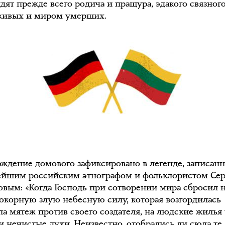
идят прежде всего родича и пращура, эдакого связног
ивых и миром умерших.
ждение домового зафиксировано в легенде, записан
ейшим российским этнографом и фольклористом Се
вым: «Когда Господь при сотворении мира сбросил 
окорную злую небесную силу, которая возгордилась
ла мятеж против своего создателя, на людские жилья
и нечистые духи. Неизвестно, отобрались ли сюда те,