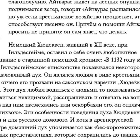
Л
благополучию. Айтварас живёт на лесных опушках
поднимается ветер, говорят «Айтвурас расшалился
но уж если крестьянское хозяйство процветает, э
способствует именно он. Причём о помощи Айтв
просить не принято: он сам знает, что делать.
Немецкий Хюдеккен, живший в XII веке, при
Гильдесгейме, оставил о себе очень любопытное
нание в старинной немецкой хронике: «В 1132 году
 Гильдесгеймском епископстве показывался некоторо
шаловливый дух. Он являлся людям в виде крестьяни
, отчего его прозвали на саксонском наречии „Хюдек
. Этот дух любил водиться с людьми, то показываться
овиться невидимкой, расспрашивать и отвечать на во
а над ним насмехались или оскорбляли его, он отпла
с лихвою». Эти особенности поведения духа Хюддекен
 и для русского домового. И хотя в древнерусской
уре домашний дух упоминается как «бес-хороможител
ных представлениях, которые сохранились до наших 