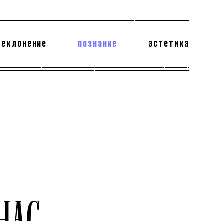
реклонение
познание
эстетика
178 бесполезных фактов
теодор глаголев
НАС