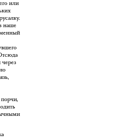
его или
ьких
русалку.
в наше
ременный
увшего
 Отсюда
 через
но
язь,
 порчи,
ходить
ивычными
ка