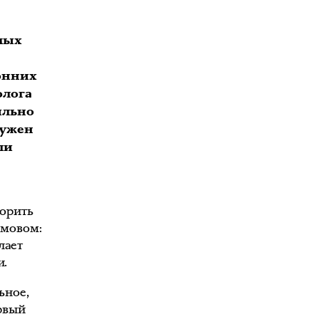
мых
ронних
олога
ильно
нужен
ли
ворить
омовом:
лает
и.
ьное,
ервый