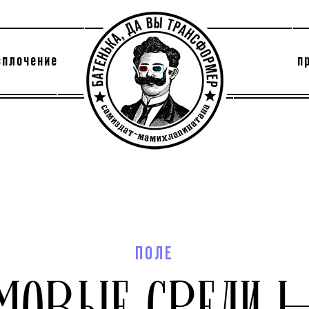
сплочение
п
утри секты
архив
ПОЛЕ
МОВЫЕ СРЕДИ 