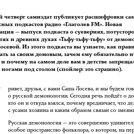
 четверг самиздат публикует расшифровки са
сных подкастов радио «Глаголев FM». Новая
ация — выпуск подкаста о суевериях, потусто
ях и древних духах «Тьфу-тьфу-тьфу» от демон
севой. Из этого подкаста вы узнаете, как прав
ать за своим домовым, зачем ему обязательно 
 и почему на самом деле вам в детстве запреща
П
 ногами под столом (спойлер: это страшно).
ривет, друзья, с вами Саша Лосева, и мы будем го
о русской демонологии. Сегодня речь пойдёт о д
кто он и откуда взялся, почему вредничает, что де
с усами хозяина и каким образом связан со змеям
Русская демонология — это совершенно удивител
особое пространство фольклора, о котором, на п