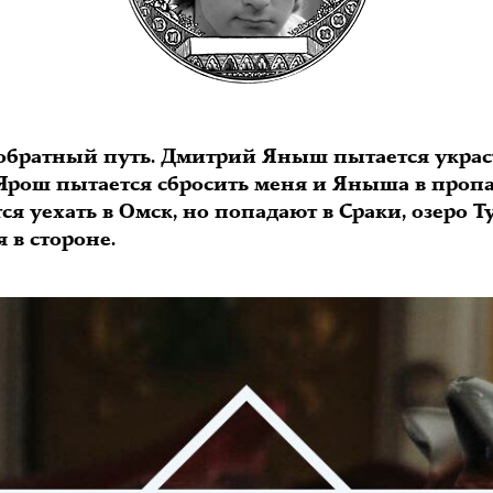
 обратный путь. Дмитрий Яныш пытается украст
Ярош пытается сбросить меня и Яныша в пропас
я уехать в Омск, но попадают в Сраки, озеро Т
я в стороне.