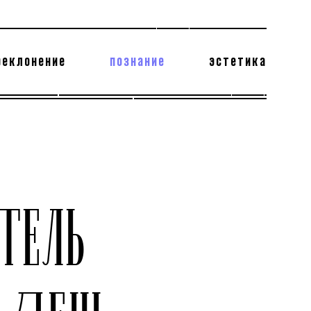
реклонение
познание
эстетика
178 бесполезных фактов
теодор глаголев
ТЕЛЬ