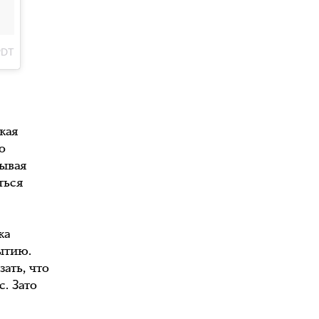
PDT
кая
о
тывая
ться
ка
ытию.
ать, что
. Зато