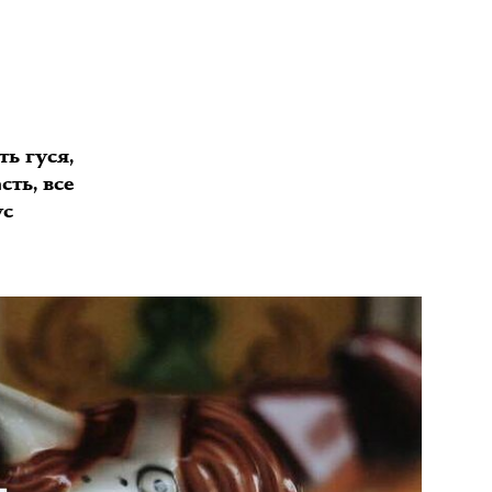
ь гуся,
ть, все
ус