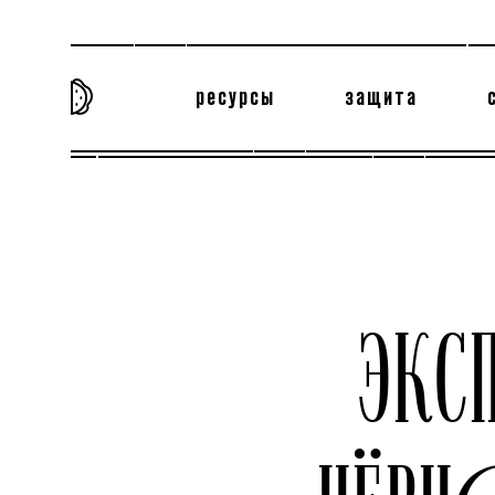
ресурсы
защита
та самая история
тёмная материя
вн
ЭКС