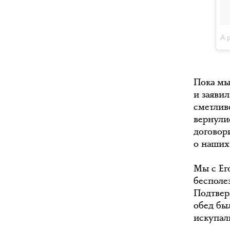
A 
Пока мы
и заявил
сметлив
вернулис
договори
о наших
Мы с Ег
бесполе
Подтверж
обед был
искупали