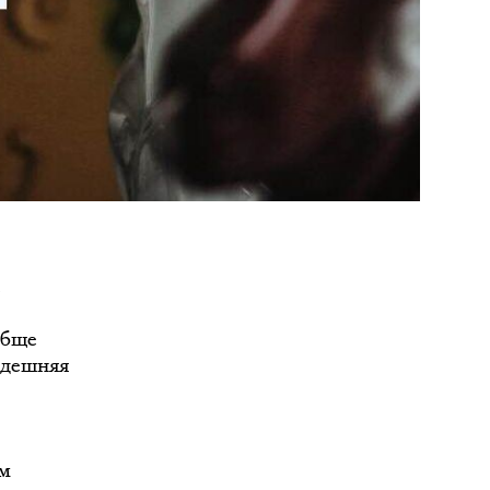
е
ю
обще
 здешняя
ым