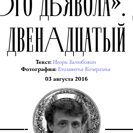
ОГО ДЬЯВОЛА».
ДВЕНАДЦАТЫЙ
Игорь Залюбовин
Текст
:
Елизавета Кочергина
Фотография
:
03 августа 2016