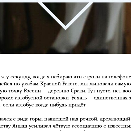
эту секунду, когда я набираю эти строки на телефон
щейся по ухабам Красной Ракете, мы миновали саму
ую точку России — деревню Сраки. Тут пусто, нет во
 кроме автобусной остановки. Уехать — единственная
 если автобус когда-нибудь придёт.
чался с вида горы, нависшей над речкой, дремлющий
дству Яныш усиливал чёткую ассоциацию с известн