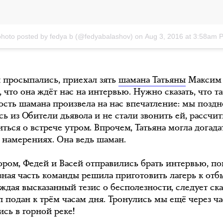
photo posted by fedya b (@fedyabalashov)
on
Aug 3, 2016 at 3:58am 
 просыпались, приехал зять
шамана Татьяны
Максим
, что она ждёт нас на интервью. Нужно сказать, что та
ость шамана произвела на нас впечатление: мы поздн
ь из Обители дьявола и не стали звонить ей, рассчи
ться о встрече утром. Впрочем, Татьяна могла догада
 намерениях. Она ведь шаман.
ором, Федей и Васей отправились брать интервью, по
зная часть команды решила приготовить лагерь к отб
дая высказанный тезис о бесполезности, следует сказ
 подан к трём часам дня. Тронулись мы ещё через час
сь в горной реке!