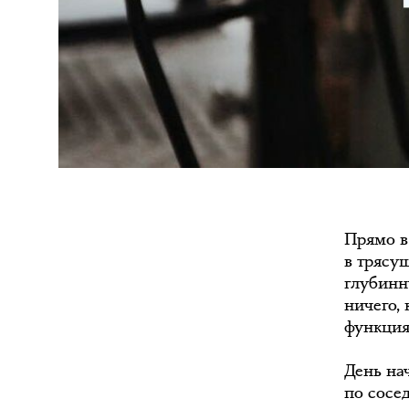
Прямо в 
в трясу
глубинн
ничего,
функция,
День на
по сосе