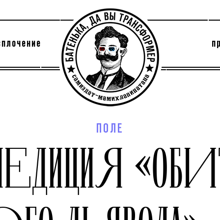
сплочение
п
утри секты
архив
ПОЛЕ
ПЕДИЦИЯ «ОБИ