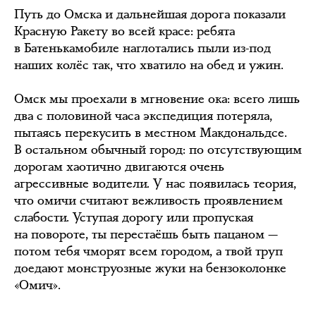
Путь до Омска и дальнейшая дорога показали
Красную Ракету во всей красе: ребята
в Батенькамобиле наглотались пыли из-под
наших колёс так, что хватило на обед и ужин.
Омск мы проехали в мгновение ока: всего лишь
два с половиной часа экспедиция потеряла,
пытаясь перекусить в местном Макдональдсе.
В остальном обычный город: по отсутствующим
дорогам хаотично двигаются очень
агрессивные водители. У нас появилась теория,
что омичи считают вежливость проявлением
слабости. Уступая дорогу или пропуская
на повороте, ты перестаёшь быть пацаном —
потом тебя чморят всем городом, а твой труп
доедают монструозные жуки на бензоколонке
«Омич».