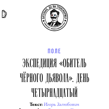
та самая
тёмная
внутри
архив
история
материя
секты
ПОЛЕ
ЭКСПЕДИЦИЯ «ОБИТЕЛЬ
ЧЁРНОГО ДЬЯВОЛА». ДЕНЬ
ЧЕТЫРНАДЦАТЫЙ
Игорь Залюбовин
Текст
: