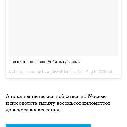
нас ничто не спасет #обительдьявола
A photo posted by Liza (@welldonelisa) on
Aug 6, 2016 at 5:46am PDT
А пока мы пытаемся добраться до Москвы
и преодолеть тысячу восемьсот километров
до вечера воскресенья.