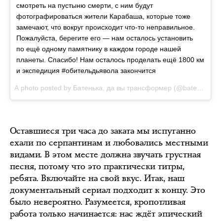
смотреть на пустыню смерти, с ним будут
фотографироваться жители Карабаша, которые тоже
замечают, что вокруг происходит что-то неправильное.
Пожалуйста, берегите его — нам осталось установить
по ещё одному памятнику в каждом городе нашей
планеты. Спасибо! Нам осталось проделать ещё 1800 км
и экспедиция #обительдьявола закончится
A photo posted by Батенька, да вы трансформер (@batenka.ru) on
Оставшиеся три часа до заката мы испуганно
ехали по серпантинам и любовались местными
видами. В этом месте должна звучать грустная
песня, потому что это практически титры,
ребята. Включайте на свой вкус. Итак, наш
документальный сериал подходит к концу. Это
было невероятно. Разумеется, кропотливая
работа только начинается: нас ждёт эпический