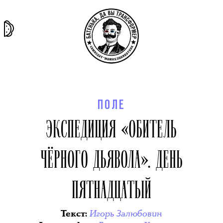
та самая
тёмная
внутри
архив
история
материя
секты
ПОЛЕ
ЭКСПЕДИЦИЯ «ОБИТЕЛЬ
ЧЁРНОГО ДЬЯВОЛА». ДЕНЬ
ПЯТНАДЦАТЫЙ
Игорь Залюбовин
Текст
: