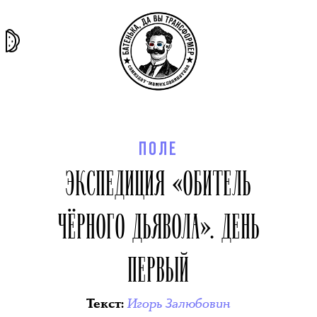
та самая
тёмная
внутри
архив
история
материя
секты
ПОЛЕ
ЭКСПЕДИЦИЯ «ОБИТЕЛЬ
ЧЁРНОГО ДЬЯВОЛА». ДЕНЬ
ПЕРВЫЙ
Игорь Залюбовин
Текст
: