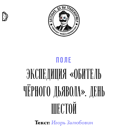
та самая
тёмная
внутри
архив
история
материя
секты
ПОЛЕ
ЭКСПЕДИЦИЯ «ОБИТЕЛЬ
ЧЁРНОГО ДЬЯВОЛА». ДЕНЬ
ШЕСТОЙ
Игорь Залюбовин
Текст
: