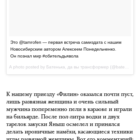
Это @tamrofen — первая встреча самиздата с нашим
Новосибирским автором Алексеем Понедельченко.
Он познал мир #обительдьявола
A photo posted by Батенька, да вы трансформер (@batenka.ru) on
К нашему приезду «Филин» оказался почти пуст,
лишь развязная женщина и очень сильный
мужчина попеременно пели в караоке и играли
на бильярде. После пол-литра водки и двух
тарелок закуски Яныш осмелел и принялся
делать ироничные намёки, касающиеся техники
игры развязной женщины. Вот его комментарий: