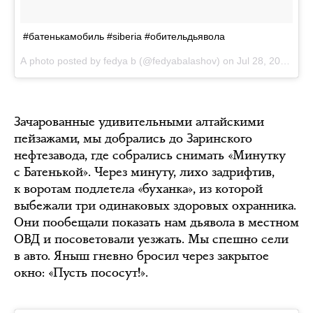
#батенькамобиль #siberia #обительдьявола
A photo posted by fedya b (@fedyabalashov) on
Jul 28, 2016 at 3:03am PDT
Зачарованные удивительными алтайскими
пейзажами, мы добрались до Заринского
нефтезавода, где собрались снимать «Минутку
с Батенькой». Через минуту, лихо задрифтив,
к воротам подлетела «буханка», из которой
выбежали три одинаковых здоровых охранника.
Они пообещали показать нам дьявола в местном
ОВД и посоветовали уезжать. Мы спешно сели
в авто. Яныш гневно бросил через закрытое
окно: «Пусть пососут!».