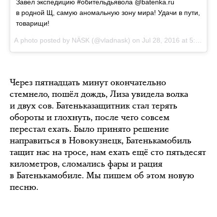
Завел экспедицию #обительдьявола @batenka.ru
в родной Щ, самую аномальную зону мира! Удачи в пути,
товарищи!
A photo posted by NÄSK (@vladnask) on
Jul 28, 2016 at 5:06am PDT
Через пятнадцать минут окончательно
стемнело, пошёл дождь, Лиза увидела волка
и двух сов. Батеньказащитник стал терять
обороты и глохнуть, после чего совсем
перестал ехать. Было принято решение
направиться в Новокузнецк, Батенькамобиль
тащит нас на тросе, нам ехать ещё сто пятьдесят
километров, сломались фары и рация
в Батенькамобиле. Мы пишем об этом новую
песню.