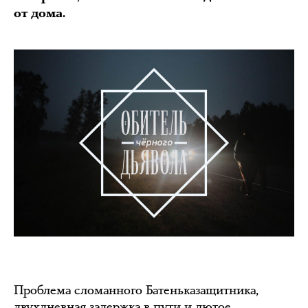
от дома.
Проблема сломанного Батеньказащитника,
двухдневная задержка в пути и лютое