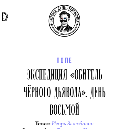
та самая
тёмная
внутри
архив
история
материя
секты
ПОЛЕ
ЭКСПЕДИЦИЯ «ОБИТЕЛЬ
ЧЁРНОГО ДЬЯВОЛА». ДЕНЬ
ВОСЬМОЙ
Игорь Залюбовин
Текст
: