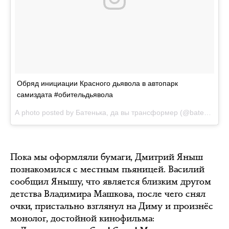
Обряд инициации Красного дьявола в автопарк
самиздата #обительдьявола
A photo posted by Батенька, да вы трансформер (@batenka.ru) on
Пока мы оформляли бумаги, Дмитрий Яныш
познакомился с местным пьяницей. Василий
сообщил Янышу, что является близким другом
детства Владимира Машкова, после чего снял
очки, пристально взглянул на Диму и произнёс
монолог, достойной кинофильма: