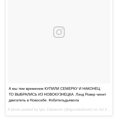
А мы тем временем КУПИЛИ СЕМЕРКУ И НАКОНЕЦ
ТО ВЫБРАЛИСЬ ИЗ НОВОКУЗНЕЦКА. Лэнд Ровер чинит
двигатель в Новосибе. #обительдьявола
A photo posted by Igor Zalubovin (@igorzalubovin) on
Jul 30, 2016 at 3:09am PDT