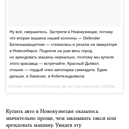
Ну всё, свершилось. Застряли в Новокузнецке, потому
что вторая машина нашей колонны — Defender
Батеньказащитник — сломалась и уехала на эвакуаторе
в Новосибирск. Подняли на уши весь город,
но арендовать машину нереально, поэтому мы купили
этого красавца — встречайте, Красный Дьявол,
отныне — гордый член автопарка самиздата. Едем
дальше, в Хакасию, в #обительдьявола
A photo posted by Батенька, да вы трансформер (@batenka.ru) on
Купить авто в Новокузнецке оказалось
значительно проще, чем заказывать такси или
арендовать машину. Увидев эту