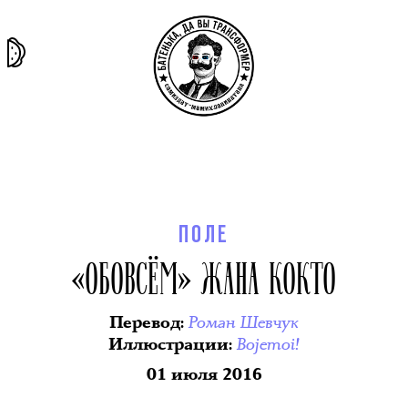
та самая
тёмная
внутри
архив
история
материя
секты
ПОЛЕ
«ОБОВСЁМ» ЖАНА КОКТО
Роман Шевчук
Перевод
:
Bojemoi!
Иллюстрации
:
01 июля 2016