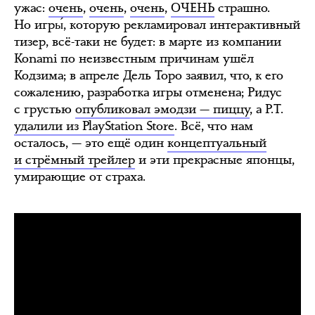
ужас:
очень
,
очень
,
очень
,
ОЧЕНЬ
страшно.
Но игры́, которую рекламировал интерактивный
тизер, всё-таки не будет: в марте из компании
Konami по неизвестным причинам ушёл
Кодзима; в апреле Дель Торо заявил, что, к его
сожалению, разработка игры отменена; Ридус
с грустью
опубликовал эмодзи — пиццу
, а P.T.
удалили из PlayStation Store
. Всё, что нам
осталось, — это ещё один
концептуальный
и стрёмный трейлер
и эти прекрасные японцы,
умирающие от страха.