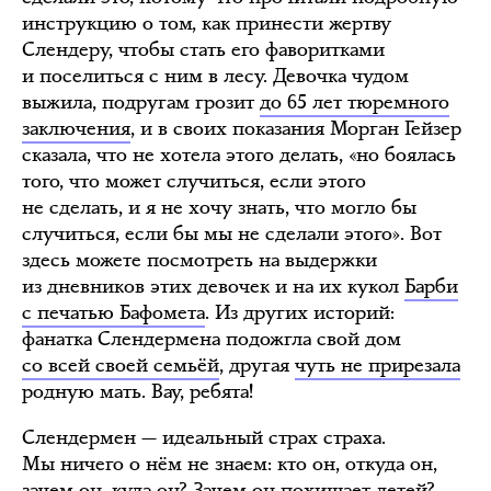
инструкцию о том, как принести жертву
Слендеру, чтобы стать его фаворитками
и поселиться с ним в лесу. Девочка чудом
выжила, подругам грозит
до 65 лет тюремного
заключения
, и в своих показания Морган Гейзер
сказала, что не хотела этого делать, «но боялась
того, что может случиться, если этого
не сделать, и я не хочу знать, что могло бы
случиться, если бы мы не сделали этого». Вот
здесь можете посмотреть на выдержки
из дневников этих девочек и на их кукол
Барби
с печатью Бафомета
. Из других историй:
фанатка Слендермена подожгла свой дом
со всей своей семьёй
, другая
чуть не прирезала
родную мать. Вау, ребята!
Слендермен — идеальный страх страха.
Мы ничего о нём не знаем: кто он, откуда он,
зачем он, куда он? Зачем он похищает детей?