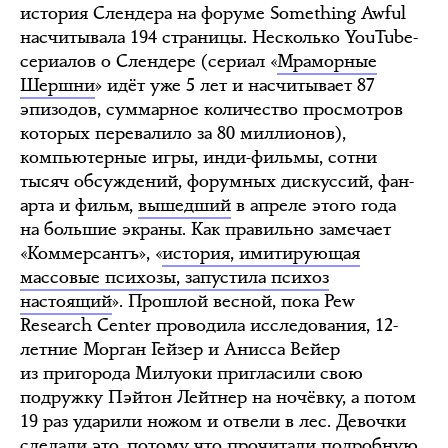
история Слендера на форуме Something Awful
насчитывала 194 страницы. Несколько YouTube-
сериалов о Слендере (сериал «
Мраморные
Шершни
» идёт уже 5 лет и насчитывает 87
эпизодов, суммарное количество просмотров
которых перевалило за 80 миллионов),
компьютерные игры, инди-фильмы, сотни
тысяч обсуждений, форумных дискуссий, фан-
арта и фильм,
вышедший
в апреле этого года
на большие экраны. Как правильно замечает
«Коммерсантъ», «
история, имитирующая
массовые психозы, запустила психоз
настоящий
». Прошлой весной, пока Pew
Research Center проводила исследования, 12-
летние Морган Гейзер и Анисса Вейер
из пригорода Милуоки пригласили свою
подружку Пэйтон Лейтнер на ночёвку, а потом
19 раз ударили ножом и отвели в лес. Девочки
сделали это, потому что прочитали подробную