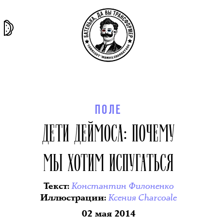
та самая
тёмная
внутри
архив
история
материя
секты
ПОЛЕ
ДЕТИ ДЕЙМОСА: ПОЧЕМУ
МЫ ХОТИМ ИСПУГАТЬСЯ
Константин Филоненко
Текст
:
Ксения Charcoale
Иллюстрации
:
02 мая 2014