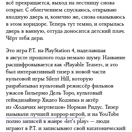
всё прекращается, выход на лестницу снова
открыт. С облегчением спускаюсь, открываю
входную дверь и, конечно же, снова оказываюсь
в этом коридоре. Теперь тут темно, и открылась
дверь в ванную, оттуда доносится детский плач.
Чёрт тебя дери.
Это игра P.T. на PlayStation 4, наделавшая
в августе прошлого года немало шуму. Название
расшифровывается как «Playable Teaser», и это
был интерактивный тизер к новой части
культовой игры Silent Hill, которую
разрабатывал культовый режиссёр фильмов
ужасов Гильермо Дель Торо, культовый
геймдизайнер Хидео Кодзима и актёр
из «Ходячих мертвецов» Норман Ридус. Тизер
называли лучшей хоррор-игрой
, и на YouTube
полно записей в жанре «let’s play» — люди
играют в P.T. и записывают свой кататонический