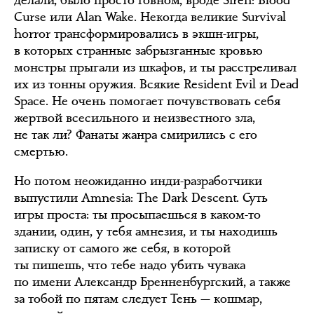
делали, было просто говном, вроде Siren: Blood
Curse или Alan Wake. Некогда великие Survival
horror трансформировались в экшн-игры,
в которых странные забрызганные кровью
монстры прыгали из шкафов, и ты расстреливал
их из тонны оружия. Всякие Resident Evil и Dead
Space. Не очень помогает почувствовать себя
жертвой всесильного и неизвестного зла,
не так ли? Фанаты жанра смирились с его
смертью.
Но потом неожиданно инди-разработчики
выпустили Amnesia: The Dark Descent. Суть
игры проста: ты просыпаешься в каком-то
здании, один, у тебя амнезия, и ты находишь
записку от самого же себя, в которой
ты пишешь, что тебе надо убить чувака
по имени Александр Бренненбургский, а также
за тобой по пятам следует Тень — кошмар,