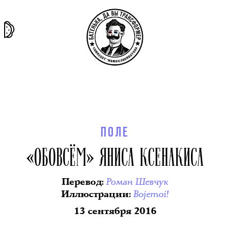
та самая
тёмная
внутри
архив
история
материя
секты
ПОЛЕ
«ОБОВСЁМ» ЯНИСА КСЕНАКИСА
Роман Шевчук
Перевод
:
Bojemoi!
Иллюстрации
:
13 сентября 2016