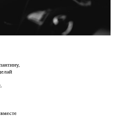
пантину,
делай
.
.
 вместе