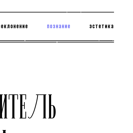
реклонение
познание
эстетика
178 бесполезных фактов
теодор глаголев
БИТЕЛЬ