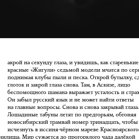
З
акрой на секунду глаза, и увидишь, как старенькие
красные «Жигули» седьмой модели мчатся по сер
поднимая клубы пыли и песка. Открой бутылку, с
глоток и закрой глаза снова. Там, в Аскизе, лицо
беспомощного шамана выражает усталость и страх
Он забыл русский язык и не может найти ответы
на главные вопросы. Снова и снова закрывай глаза
Лошадиные табуны летят по предгорьям, обгоняя
новосибирский трамвай номер тринадцать, чтобы
исчезнуть в иссиня-чёрном мареве Красноярского
нилища. Мир сужается до прогорклого чада далёкой