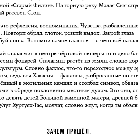
ной «Старый Филин». На горную реку Малая Сыя спу
й рассвет. Стоп.
 это рефлексия, воспоминания. Чувства, разбавленны
 Повтори обряд: глоток, резкий выдох. Закрой глаза
буй снова. Вспомни самое главное — с чего всё начал
й сталагмит в центре чёртовой пещеры то и дело бл
 семи фонарей. Сталагмит растёт из земли, словно ко
 культуры. Словно фаллос, что-то переходное между 
ом, ведь вся Хакасия — фаллосы, разбросанные по ст
лённый в могильных камнях и столбах символ, обвяз
ами в обряде поклонения местным духам. Это они, с
то девять детей Большой каменной матери, древней 
Улуг Хуртуях-Тас, молчат, словно ждут, когда ты объя
ЗАЧЕМ ПРИШЁЛ.