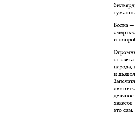
бильярд
туманны
Водка —
смертью.
и попро
Огромны
от света
народа,
и дьявол
Запечат
ленточк
девянос
хакасов 
это сам.