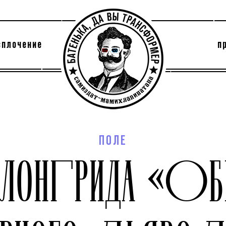
сплочение
п
утри секты
архив
ПОЛЕ
 ЛОНГРИДА «О