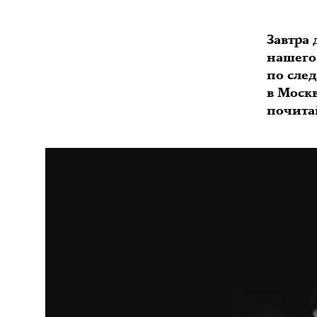
Завтра
нашего
по сле
в Моск
почита