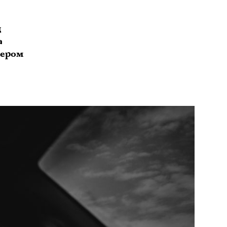
д
а
чером