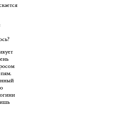
скается
е
ось?
икует
рень
эросом
епям.
анный
то
богини
вишь