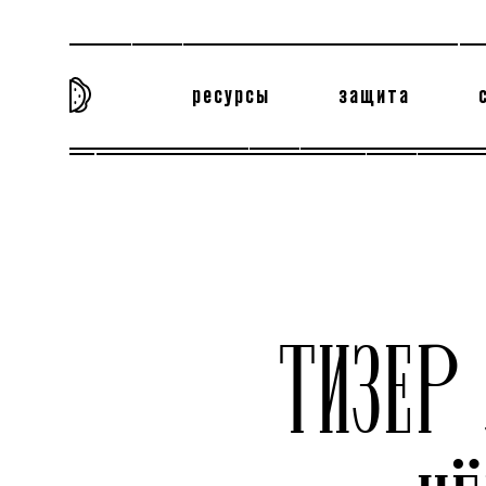
ресурсы
защита
та самая история
тёмная материя
вн
ТИЗЕР