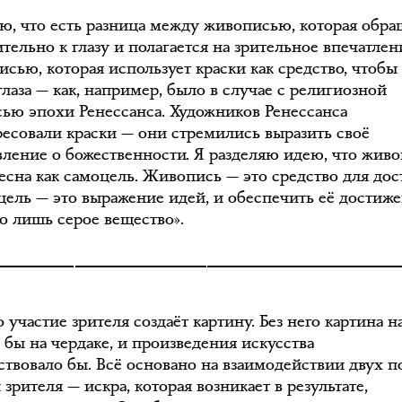
аю, что есть разница между живописью, которая обра
ельно к глазу и полагается на зрительное впечатлен
исью, которая использует краски как средство, чтобы
лаза — как, например, было в случае с религиозной
ью эпохи Ренессанса. Художников Ренессанса
ресовали краски — они стремились выразить своё
вление о божественности. Я разделяю идею, что жив
есна как самоцель. Живопись — это средство для до
 цель — это выражение идей, и обеспечить её достиж
о лишь серое вещество».
участие зрителя создаёт картину. Без него картина н
 бы на чердаке, и произведения искусства
ствовало бы. Всё основано на взаимодействии двух п
 зрителя — искра, которая возникает в результате,