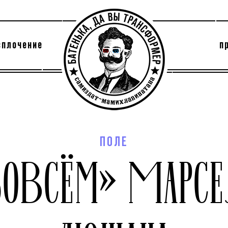
сплочение
п
утри секты
архив
ПОЛЕ
БОВСЁМ» МАРС