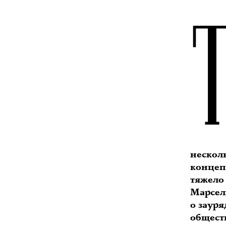
нескол
концеп
тяжело
Марсел
о зауря
общест