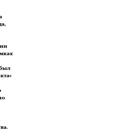
а
а,
дин
амках
 был
кта»
о
но
ва.