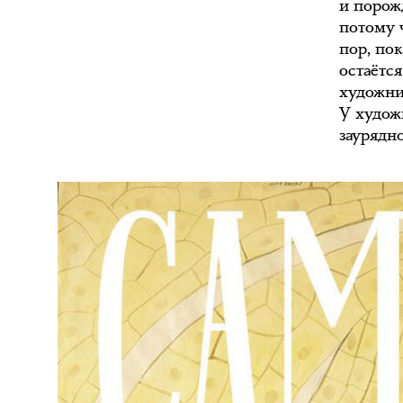
и порож
потому ч
пор, пок
остаётся
художник
У худож
заурядн