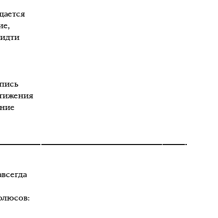
щается
ие,
 идти
опись
стижения
ение
авсегда
олюсов: