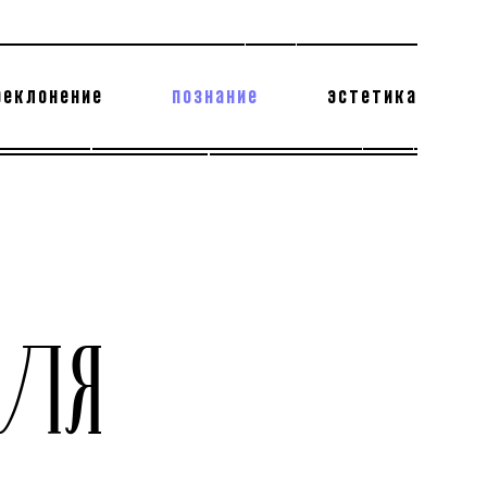
реклонение
познание
эстетика
178 бесполезных фактов
теодор глаголев
ЕЛЯ