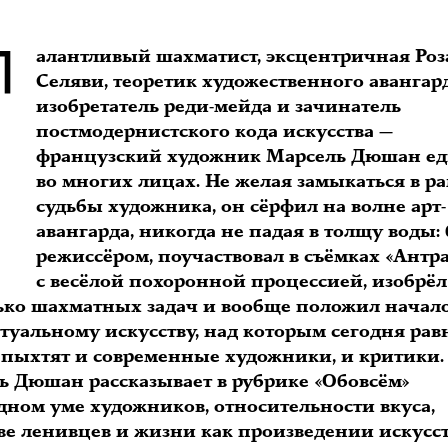
Т
алантливый шахматист, эксцентричная Роз
Селяви, теоретик художественного авангард
изобретатель реди-мейда и зачинатель
постмодернистского кода искусства —
французский художник Марсель Дюшан е
во многих лицах. Не желая замыкаться в р
судьбы художника, он сёрфил на волне арт-
авангарда, никогда не падая в толщу воды:
режиссёром, поучаствовал в съёмках «Антра
с весёлой похоронной процессией, изобрёл
ько шахматных задач и вообще положил начал
туальному искусству, над которым сегодня рав
 пыхтят и современные художники, и критики.
ь Дюшан рассказывает в рубрике «Обовсём»
дном уме художников, относительности вкуса,
ве ленивцев и жизни как произведении искусст