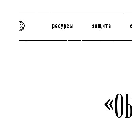
ресурсы
защита
та самая история
тёмная материя
вн
«О