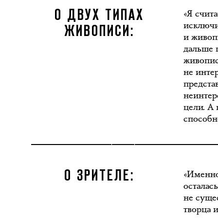
«Я счит
О ДВУХ ТИПАХ
исключит
ЖИВОПИСИ:
и живоп
дальше г
живопис
не инте
предста
неинтер
цели. А
способн
«Именно 
О ЗРИТЕЛЕ:
осталась
не суще
творца и