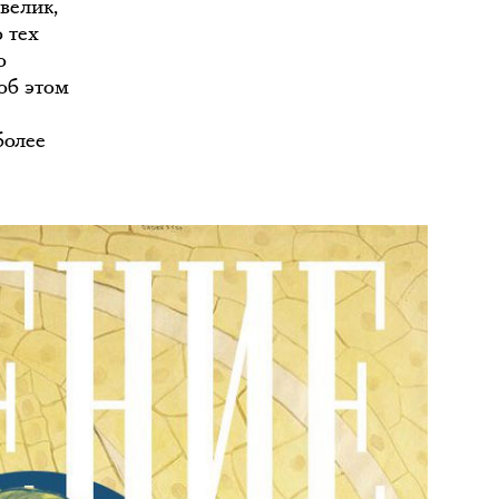
велик,
 тех
о
 об этом
более