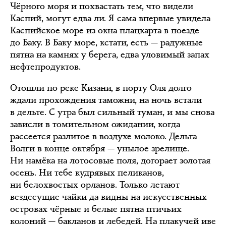
Чёрного моря и похвастать тем, что видели
Каспий, могут едва ли. Я сама впервые увидела
Каспийское море из окна плацкарта в поезде
до Баку. В Баку море, кстати, есть — радужные
пятна на камнях у берега, едва уловимый запах
нефтепродуктов.
Отошли по реке Кизани, в порту Оля долго
ждали прохождения таможни, на ночь встали
в дельте. С утра был сильный туман, и мы снова
зависли в томительном ожидании, когда
рассеется разлитое в воздухе молоко. Дельта
Волги в конце октября — унылое зрелище.
Ни намёка на лотосовые поля, догорает золотая
осень. Ни тебе кудрявых пеликанов,
ни белохвостых орланов. Только летают
вездесущие чайки да видны на искусственных
островах чёрные и белые пятна птичьих
колоний — бакланов и лебедей. На плакучей иве