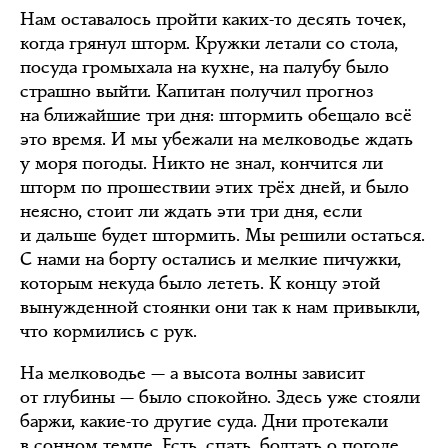
Нам оставалось пройти каких-то десять точек,
когда грянул шторм. Кружки летали со стола,
посуда громыхала на кухне, на палубу было
страшно выйти. Капитан получил прогноз
на ближайшие три дня: штормить обещало всё
это время. И мы убежали на мелководье ждать
у моря погоды. Никто не знал, кончится ли
шторм по прошествии этих трёх дней, и было
неясно, стоит ли ждать эти три дня, если
и дальше будет штормить. Мы решили остаться.
С нами на борту остались и мелкие пичужки,
которым некуда было лететь. К концу этой
вынужденной стоянки они так к нам привыкли,
что кормились с рук.
На мелководье — а высота волны зависит
от глубины — было спокойно. Здесь уже стояли
баржи, какие-то другие суда. Дни протекали
в сонном темпе. Есть, спать, болтать о погоде.