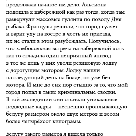
продолжала начатое им дело. Альсиона
подошла к набережной как раз тогда, когда там
развернули массовые гуляния по поводу Дня
рыбака. Французы решили, что город гуляет
и варит уху на костре в честь их приезда,
их не стали в этом разубеждать. Получилось,
что хлебосольная встреча на набережной хоть
как-то сгладила один неприятный эпизод —
в тот же день у них увели резиновую лодку
с дорогущим мотором. Лодку нашли
на следующий день на Болде, но уже без
мотора. И мне до сих пор стыдно за то, что мой
город попал в такие криминальные сводки.
В той экспедиции они отсняли уникальные
подводные кадры — неспешно проплывающую
белугу размером около двух метров и весом
более четырёхсот килограмм.
Белугу такого размера я видела только