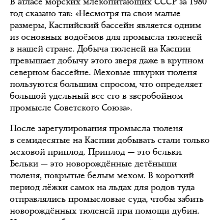
В атласе морских млекопитающих СССР за 1980
год сказано так: «Несмотря на свои малые
размеры, Каспийский бассейн является одним
из основных водоёмов для промысла тюленей
в нашей стране. Добыча тюленей на Каспии
превышает добычу этого зверя даже в крупном
северном бассейне. Меховые шкурки тюленя
пользуются большим спросом, что определяет
большой удельный вес его в зверобойном
промысле Советского Союза».
После зарегулирования промысла тюленя
в семидесятые на Каспии добывать стали только
меховой приплод. Приплод — это бельки.
Бельки — это новорождённые детёныши
тюленя, покрытые белым мехом. В короткий
период лёжки самок на льдах для родов туда
отправлялись промысловые суда, чтобы забить
новорождённых тюленей при помощи дубин.