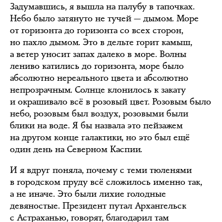
Задумавшись, я вышла на палубу в тапочках.
Небо было затянуто не тучей — дымом. Море
от горизонта до горизонта со всех сторон,
но пахло дымом. Это в дельте горит камыш,
а ветер уносит запах далеко в море. Волны
лениво катились до горизонта, море было
абсолютно нереального цвета и абсолютно
непрозрачным. Солнце клонилось к закату
и окрашивало всё в розовый цвет. Розовым было
небо, розовым был воздух, розовыми были
блики на воде. Я бы назвала это пейзажем
на другом конце галактики, но это был ещё
один день на Северном Каспии.
И я вдруг поняла, почему с теми тюленями
в городском пруду всё сложилось именно так,
а не иначе. Это были лихие голодные
девяностые. Президент путал Архангельск
с Астраханью, говорят, благодарил там