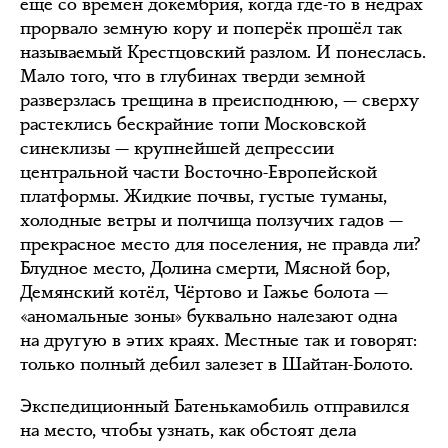
ещё со времен докембрия, когда где-то в недрах
прорвало земную кору и поперёк прошёл так
называемый Крестцовский разлом. И понеслась.
Мало того, что в глубинах тверди земной
разверзлась трещина в преисподнюю, — сверху
растеклись бескрайние топи Московской
синеклизы — крупнейшей депрессии
центральной части Восточно-Европейской
платформы. Жидкие почвы, густые туманы,
холодные ветры и полчища ползучих гадов —
прекрасное место для поселения, не правда ли?
Блудное место, Долина смерти, Мясной бор,
Демянский котёл, Чёртово и Гажье болота —
«аномальные зоны» буквально налезают одна
на другую в этих краях. Местные так и говорят:
только полный дебил залезет в Шайтан-Болото.
Экспедиционный Батенькамобиль отправился
на место, чтобы узнать, как обстоят дела