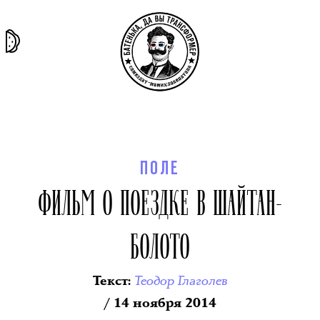
та самая
тёмная
внутри
архив
история
материя
секты
ПОЛЕ
ФИЛЬМ О ПОЕЗДКЕ В ШАЙТАН-
БОЛОТО
Теодор Глаголев
Текст
:
/ 14 ноября 2014