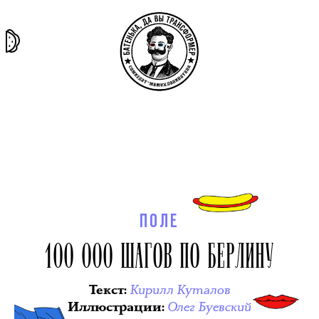
та самая
тёмная
внутри
архив
история
материя
секты
ПОЛЕ
100 000 ШАГОВ ПО БЕРЛИНУ
Кирилл Куталов
Текст
:
Олег Буевский
Иллюстрации
: