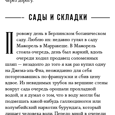
через дорогу.
САДЫ И СКЛАДКИ
П
ровожу день в Берлинском ботаническом
саду. Люблю их: недавно гулял в саду
Мажорель в Марракеше. В Мажорель
стояла очередь, день был жаркий, вдоль
очереди ходил продавец соломенных
шляп — незадолго до того я как раз купил одну
на Джема-эль-Фна, неожиданно для себя
поторговавшись по-французски и сбив цену
вдвое. Из невидимых трубок на вершине стены
вокруг сада очередь орошали прохладной
водой, и я думал о том, что в воду могли бы
подмешать какой-нибудь галлюциноген или
колумбийский наркотик бурундага, который
лишает человека воли. Передо мной в очереди