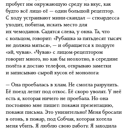
пробует им окружающую среду на вкус, как
будто всё лицо её — один большой рецептор.
С ходу устраивают мини-скандал — стюардесса
уходит, побитая, искать место для
их чемоданов. Садятся слева, у окна. Та, что
с кольцом, говорит: «Рубашка за пятьдесят тысяч
не должна мяться», — и обращается к подруге
«эй, чувак». «Чувак» с лицом-рецептором
говорит много, но как бы неохотно, в середине
полёта я достаю телефон, открываю заметки
и записываю сырой кусок её монолога:
— Она проебалась в хлам. Не смогла разрулить.
Её поезд летит под откос. Её скоро уволят. У неё
есть я, которая ничего не проебала. Но она
постоянно мне пишет: покажи презентацию,
покажи письма. Это унизительно! Меня бросали
в огонь, в пожар, под Собчак, которая хотела
меня убить. Я люблю свою работу. Я заходила