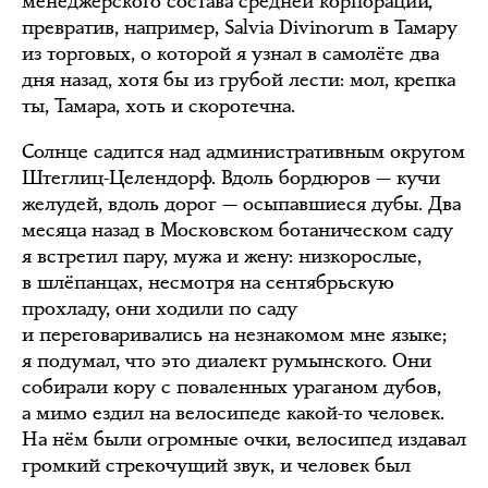
менеджерского состава средней корпорации,
превратив, например, Salvia Divinorum в Тамару
из торговых, о которой я узнал в самолёте два
дня назад, хотя бы из грубой лести: мол, крепка
ты, Тамара, хоть и скоротечна.
Солнце садится над административным округом
Штеглиц-Целендорф. Вдоль бордюров — кучи
желудей, вдоль дорог — осыпавшиеся дубы. Два
месяца назад в Московском ботаническом саду
я встретил пару, мужа и жену: низкорослые,
в шлёпанцах, несмотря на сентябрьскую
прохладу, они ходили по саду
и переговаривались на незнакомом мне языке;
я подумал, что это диалект румынского. Они
собирали кору с поваленных ураганом дубов,
а мимо ездил на велосипеде какой-то человек.
На нём были огромные очки, велосипед издавал
громкий стрекочущий звук, и человек был