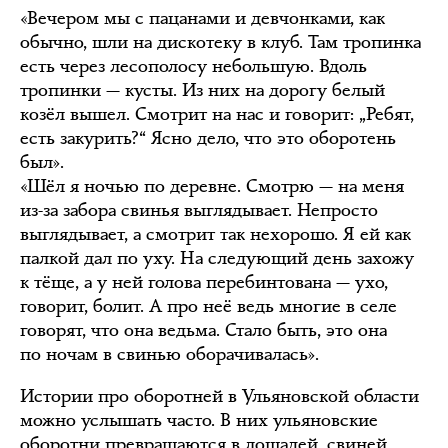
«Вечером мы с пацанами и девчонками, как
обычно, шли на дискотеку в клуб. Там тропинка
есть через лесополосу небольшую. Вдоль
тропинки — кусты. Из них на дорогу белый
козёл вышел. Смотрит на нас и говорит: „Ребят,
есть закурить?“ Ясно дело, что это оборотень
был».
«Шёл я ночью по деревне. Смотрю — на меня
из-за забора свинья выглядывает. Непросто
выглядывает, а смотрит так нехорошо. Я ей как
палкой дал по уху. На следующий день захожу
к тёще, а у ней голова перебинтована — ухо,
говорит, болит. А про неё ведь многие в селе
говорят, что она ведьма. Стало быть, это она
по ночам в свинью оборачивалась».
Истории про оборотней в Ульяновской области
можно услышать часто. В них ульяновские
оборотни превращаются в лошадей, свиней,