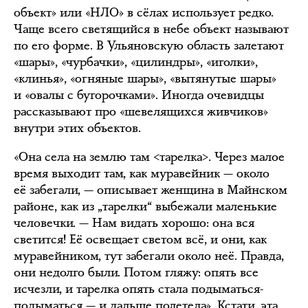
объект» или «НЛО» в сёлах использует редко.
Чаще всего светящийся в небе объект называют
по его форме. В Ульяновскую область залетают
«шары», «чурбачки», «цилиндры», «иголки»,
«клинья», «огняные шары», «вытянутые шары»
и «овалы с бугорочками». Иногда очевидцы
рассказывают про «шевелящихся живчиков»
внутри этих объектов.
«Она села на землю там <тарелка>. Через малое
время выходит там, как муравейник — около
её забегали, — описывает женщина в Майнском
районе, как из „тарелки“ выбежали маленькие
человечки. — Нам видать хорошо: она вся
светится! Её освещает светом всё, и они, как
муравейником, тут забегали около неё. Правда,
они недолго были. Потом гляжу: опять все
исчезли, и тарелка опять стала подыматься-
подыматься — и дальше полетела». Кстати, эта