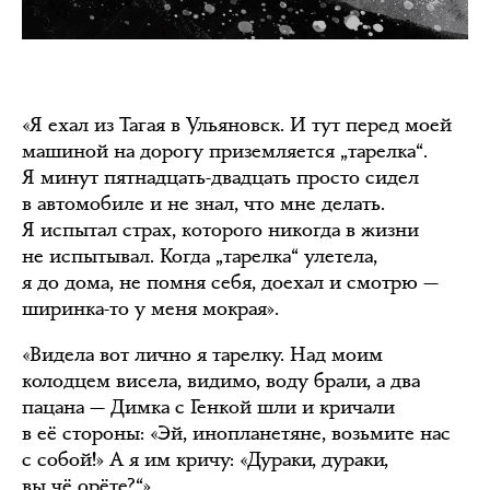
«Я ехал из Тагая в Ульяновск. И тут перед моей
машиной на дорогу приземляется „тарелка“.
Я минут пятнадцать-двадцать просто сидел
в автомобиле и не знал, что мне делать.
Я испытал страх, которого никогда в жизни
не испытывал. Когда „тарелка“ улетела,
я до дома, не помня себя, доехал и смотрю —
ширинка-то у меня мокрая».
«Видела вот лично я тарелку. Над моим
колодцем висела, видимо, воду брали, а два
пацана — Димка с Генкой шли и кричали
в её стороны: «Эй, инопланетяне, возьмите нас
с собой!» А я им кричу: «Дураки, дураки,
вы чё орёте?“»