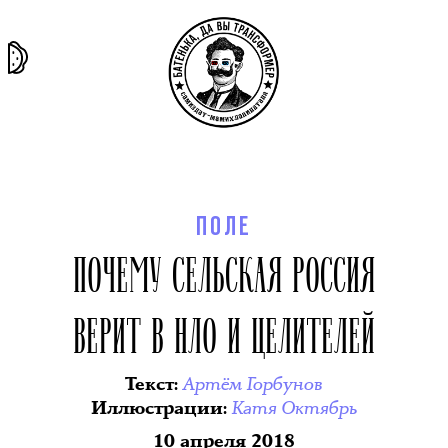
та самая
тёмная
внутри
архив
история
материя
секты
ПОЛЕ
ПОЧЕМУ СЕЛЬСКАЯ РОССИЯ
ВЕРИТ В НЛО И ЦЕЛИТЕЛЕЙ
Артём Горбунов
Текст
:
Катя Октябрь
Иллюстрации
:
10 апреля 2018