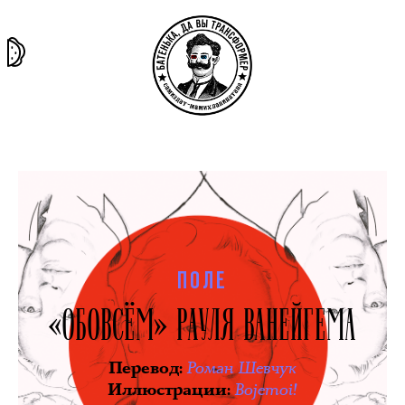
та самая
тёмная
внутри
архив
история
материя
секты
ПОЛЕ
«ОБОВСЁМ» РАУЛЯ ВАНЕЙГЕМА
Роман Шевчук
Перевод
:
Bojemoi!
Иллюстрации
: