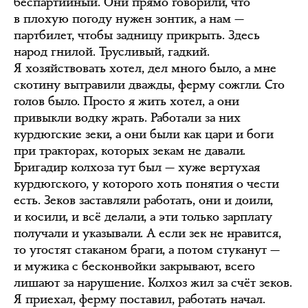
беспартийный. Они прямо говорили, что
в плохую погоду нужен зонтик, а нам —
партбилет, чтобы задницу прикрыть. Здесь
народ гнилой. Трусливый, гадкий.
Я хозяйствовать хотел, дел много было, а мне
скотину вытравили дважды, ферму сожгли. Сто
голов было. Просто я жить хотел, а они
привыкли водку жрать. Работали за них
курдюгские зеки, а они были как цари и боги
при тракторах, которых зекам не давали.
Бригадир колхоза тут был — хуже вертухая
курдюгского, у которого хоть понятия о чести
есть. Зеков заставляли работать, они и доили,
и косили, и всё делали, а эти только зарплату
получали и указывали. А если зек не нравится,
то угостят стаканом браги, а потом стуканут —
и мужика с бесконвойки закрывают, всего
лишают за нарушение. Колхоз жил за счёт зеков.
Я приехал, ферму поставил, работать начал.