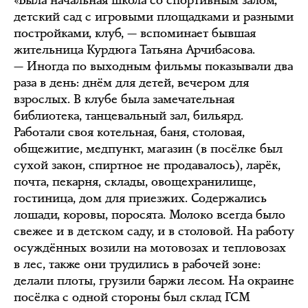
«Была начальная школа со спортивным залом,
детский сад с игровыми площадками и разными
постройками, клуб, — вспоминает бывшая
жительница Курдюга Татьяна Арчибасова.
— Иногда по выходным фильмы показывали два
раза в день: днём для детей, вечером для
взрослых. В клубе была замечательная
библиотека, танцевальный зал, бильярд.
Работали своя котельная, баня, столовая,
общежитие, медпункт, магазин (в посёлке был
сухой закон, спиртное не продавалось), ларёк,
почта, пекарня, склады, овощехранилище,
гостиница, дом для приезжих. Содержались
лошади, коровы, поросята. Молоко всегда было
свежее и в детском саду, и в столовой. На работу
осуждённых возили на мотовозах и тепловозах
в лес, также они трудились в рабочей зоне:
делали плоты, грузили баржи лесом. На окраине
посёлка с одной стороны был склад ГСМ