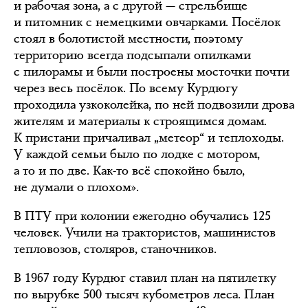
и рабочая зона, а с другой — стрельбище
и питомник с немецкими овчарками. Посёлок
стоял в болотистой местности, поэтому
территорию всегда подсыпали опилками
с пилорамы и были построены мосточки почти
через весь посёлок. По всему Курдюгу
проходила узкоколейка, по ней подвозили дрова
жителям и материалы к строящимся домам.
К пристани причаливал „метеор“ и теплоходы.
У каждой семьи было по лодке с мотором,
а то и по две. Как-то всё спокойно было,
не думали о плохом».
В ПТУ при колонии ежегодно обучались 125
человек. Учили на трактористов, машинистов
тепловозов, столяров, станочников.
В 1967 году Курдюг ставил план на пятилетку
по вырубке 500 тысяч кубометров леса. План