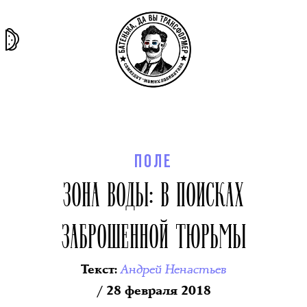
та самая
тёмная
внутри
архив
история
материя
секты
ПОЛЕ
ЗОНА ВОДЫ: В ПОИСКАХ
ЗАБРОШЕННОЙ ТЮРЬМЫ
Андрей Ненастьев
Текст
:
/ 28 февраля 2018