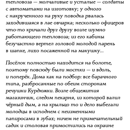
тепловоза — молчаливые и усталые — солдаты
с автоматами на изготовку; у одного
с накрученного на руку поводка рвалась
заходившаяся в лае овчарка; несколько офицеров
что-то кричали друг другу возле шумно
работающего тепловоза; из его кабины
безучастно вертел головой молодой парень
в шапке, лихо посаженной на макушку…
Посёлок полностью находится на болоте,
поэтому повсюду были мостки — и вдоль,
и поперёк. Дома как на подбор: все барачного
типа, разбросанные по обеим сторонам
речушки Курдюжки. Возле общежития
магазинчик, следом пекарня, из которой валил
чёрный дым, а на крыльцо то и дело выбегали
молодцы в исподнем с неизменными
папиросами в зубах; ничем не примечательный
садик и столовая примостились на окраине