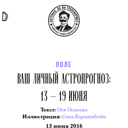
та самая
тёмная
внутри
архив
история
материя
секты
ПОЛЕ
ВАШ ЛИЧНЫЙ АСТРОПРОГНОЗ:
13 — 19 ИЮНЯ
Оля Осипова
Текст
:
Соня Коршенбойм
Иллюстрация
:
13 июня 2016