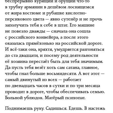
беспрерывно курящий и орущий что-то
в трубку армянин в дешёвом лоснящемся
от жира костюме и рубашке кислотно-
персикового цвета — явно сутенёр и не прочь
заполучить тебя к себе в штат. Его машине
не повезло дважды — сначала она сошла
с российского конвейера, а после этого
оказалась прямёхонько на российской дороге.
И всё-таки она, кряхтя, умудряется разгоняться
до ста двадцати, и посему род деятельности
её хозяина перестаёт быть для тебя значимым.
Да пусть тебя везёт хоть сам сатана, главное,
чтобы гнал больше восьмидесяти. А вот этот —
самый двинутый из всех — работает
по двенадцать часов в сутки и по три месяца
проводит в дороге, чтобы обеспечивать семью.
Больной ублюдок. Матёрый психопат.
Поднимаешь руку. Садишься. Едешь. В настежь