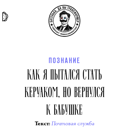
та самая
тёмная
внутри
архив
история
материя
секты
ПОЗНАНИЕ
КАК Я ПЫТАЛСЯ СТАТЬ
КЕРУАКОМ, НО ВЕРНУЛСЯ
К БАБУШКЕ
Почтовая служба
Текст
: