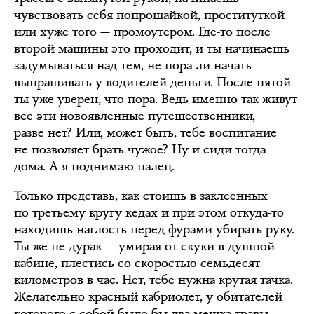
чувствовать себя попрошайкой, проституткой
или хуже того — промоутером. Где-то после
второй машины это проходит, и ты начинаешь
задумываться над тем, не пора ли начать
выпрашивать у водителей деньги. После пятой
ты уже уверен, что пора. Ведь именно так живут
все эти новоявленные путешественники,
разве нет? Или, может быть, тебе воспитание
не позволяет брать чужое? Ну и сиди тогда
дома. А я поднимаю палец.
Только представь, как стоишь в заклеенных
по третьему кругу кедах и при этом откуда-то
находишь наглость перед фурами убирать руку.
Ты же не дурак — умирая от скуки в душной
кабине, плестись со скоростью семьдесят
километров в час. Нет, тебе нужна крутая тачка.
Желательно красный кабриолет, у обитателей
которого с собой было бы два мешка травы,