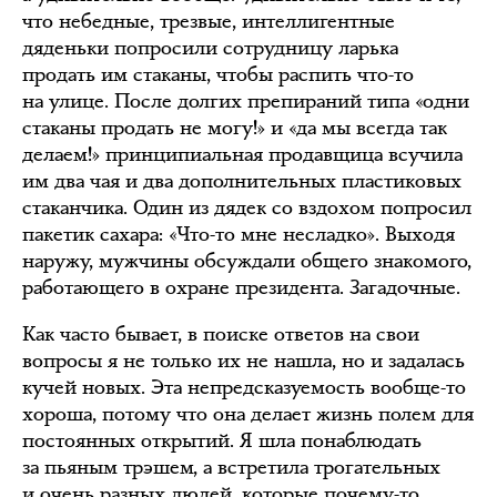
что небедные, трезвые, интеллигентные
дяденьки попросили сотрудницу ларька
продать им стаканы, чтобы распить что-то
на улице. После долгих препираний типа «одни
стаканы продать не могу!» и «да мы всегда так
делаем!» принципиальная продавщица всучила
им два чая и два дополнительных пластиковых
стаканчика. Один из дядек со вздохом попросил
пакетик сахара: «Что-то мне несладко». Выходя
наружу, мужчины обсуждали общего знакомого,
работающего в охране президента. Загадочные.
Как часто бывает, в поиске ответов на свои
вопросы я не только их не нашла, но и задалась
кучей новых. Эта непредсказуемость вообще-то
хороша, потому что она делает жизнь полем для
постоянных открытий. Я шла понаблюдать
за пьяным трэшем, а встретила трогательных
и очень разных людей, которые почему-то