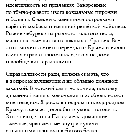
идентичность на прилавках. Зажаренные
до тёмно-ржавого цвета вокзальные пирожки
и беляши. Смажни с манящими островками
варёной колбасы и изящной решёткой майонеза.
Рыжие чебуреки из рыхлого толстого теста,
мало похожие на своих южных собратьев. Всё
это с момента моего переезда из Крыма вселяло
в меня страх и напоминало, что я не дома
и вообще винтер из камин.
Справедливости ради, должна сказать, что
в вопросах кулинарии я не обладаю должной
закалкой. В детский сад я не ходила, поэтому
ад манной каши с комочками и хлебных котлет
мне неведом. Я росла в щедром и плодородном
Крыму, в семье, где любят и умеют готовить.
Это значит, что на Пасху я ела домашние,
тяжёлые, ярко-жёлтые внутри куличи
с пышными шапками взбитого белка