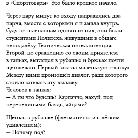
в «Спорттовары». Это было крепкое начало.
Через пару минут ко входу направились два
парня, вместе с которыми я и зашла внутрь.
Судя по шлёпанцам одного из них, они были
студентами Политеха, живущими в общаге
неподалёку. Техническая интеллигенция.
Второй, по сравнению со своим приятелем
в тапках, выглядел в рубашке и брюках почти
щеголевато. Первый заказал маленькую «златку».
Между ними произошёл диалог, ради которого
стоило затевать эту вылазку:
Человек в тапках:
— А ты что будешь? Карпаччо, нахуй, под
перепелиными, блядь, яйцами?
Щёголь в рубашке (флегматично и с лёгким
удивлением):
— Почему под?