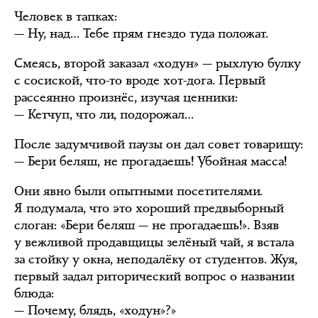
Человек в тапках:
— Ну, над… Тебе прям гнездо туда положат.
Смеясь, второй заказал «ходун» — рыхлую булку
с сосиской, что-то вроде хот-дога. Первый
рассеянно произнёс, изучая ценники:
— Кетчуп, что ли, подорожал…
После задумчивой паузы он дал совет товарищу:
— Бери беляш, не прогадаешь! Убойная масса!
Они явно были опытными посетителями.
Я подумала, что это хороший предвыборный
слоган: «Бери беляш — не прогадаешь!». Взяв
у вежливой продавщицы зелёный чай, я встала
за стойку у окна, неподалёку от студентов. Жуя,
первый задал риторический вопрос о названии
блюда:
— Почему, блядь, «ходун»?»