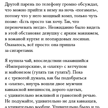
Другой парень по телефону громко обсуждал,
что можно прийти к нему на ночь «погамать»,
потому что у него мощный комп, только чуть
позже: «Есть просто так хочу. Так, что
переночевать негде». Неожиданно было видеть
в этой обстановке девушку с ярким макияжем,
в кожаной куртке и леопардовых лосинах.
Оказалось, всё просто: она пришла
за сигаретами.
Я купила чай, впоследствии оказавшийся
«Императорским», и «златку» с кетчупом
и майонезом (гулять так гулять!). Пока
я с тревогой думала, как бы подобраться
к «златке», внутрь вошли двое мужчин
кавказской внешности, дорого одетых,
с удивительно вежливой и грамотной речью.
Не подумайте, удивительно не для кавказцев,
а удивительно вообще. Удивительно было и то,