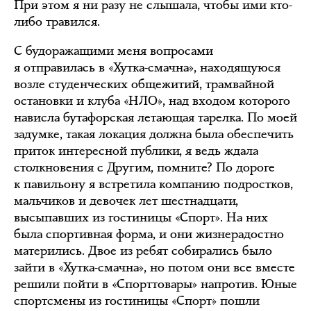
При этом я ни разу не слышала, чтобы ими кто-
либо травился.
С будоражащими меня вопросами
я отправилась в «Хутка-смачна», находящуюся
возле студенческих общежитий, трамвайной
остановки и клуба «НЛО», над входом которого
нависла бутафорская летающая тарелка. По моей
задумке, такая локация должна была обеспечить
приток интересной публики, я ведь ждала
столкновения с Другим, помните? По дороге
к павильону я встретила компанию подростков,
мальчиков и девочек лет шестнадцати,
высыпавших из гостиницы «Спорт». На них
была спортивная форма, и они жизнерадостно
матерились. Двое из ребят собирались было
зайти в «Хутка-смачна», но потом они все вместе
решили пойти в «Спорттовары» напротив. Юные
спортсмены из гостиницы «Спорт» пошли