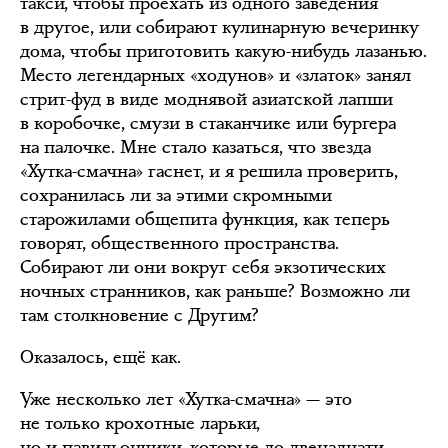
такси, чтобы проехать из одного заведения
в другое, или собирают кулинарную вечеринку
дома, чтобы приготовить какую-нибудь лазанью.
Место легендарных «ходунов» и «златок» занял
стрит-фуд в виде моднявой азиатской лапши
в коробочке, смузи в стаканчике или бургера
на палочке. Мне стало казаться, что звезда
«Хутка-смачна» гаснет, и я решила проверить,
сохранилась ли за этими скромными
старожилами общепита функция, как теперь
говорят, общественного пространства.
Собирают ли они вокруг себя экзотических
ночных странников, как раньше? Возможно ли
там столкновение с Другим?
Оказалось, ещё как.
Уже несколько лет «Хутка-смачна» — это
не только крохотные ларьки,
но и павильончики, которые до двенадцати