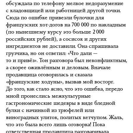
обсуждала по телефону мелкое недоразумение
с кладовщицей или работницей другой точки.
Сюда по ошибке привезли булочки для
французских хот-догов на 700 000 по накладным
(по нынешнему курсу это больше 2 000
российских рублей), а сосисок и других
ингредиентов не доставили. Она спрашивала
грузчика, но он ответил: «Что дали —
то и привёз». Тон разговора был неконфликтным,
а скорее оживлённым и деловым. Вначале
продавщица оговорилась и сказала
«французские ходуны», вызвав мой восторг.
До того, как стало ясно, что это ошибка, передо
мной пронеслись межкультурные
гастрономические шедевры в виде бледной
булки с начинкой из трюфелей или
виноградных улиток, политых кетчупом. Жаль,
что это была всего лишь оговорка! Пока
ответственная продавщица разговаривала