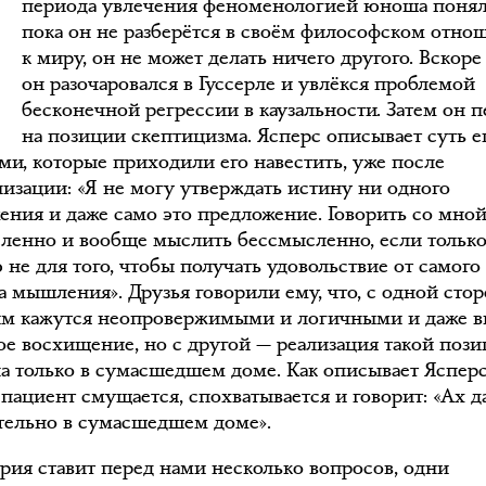
периода увлечения феноменологией юноша понял,
пока он не разберётся в своём философском отно
к миру, он не может делать ничего другого. Вскоре
он разочаровался в Гуссерле и увлёкся проблемой
бесконечной регрессии в каузальности. Затем он 
на позиции скептицизма. Ясперс описывает суть е
ями, которые приходили его навестить, уже после
лизации: «Я не могу утверждать истину ни одного
ения и даже само это предложение. Говорить со мно
ленно и вообще мыслить бессмысленно, если тольк
не для того, чтобы получать удовольствие от самого
а мышления». Друзья говорили ему, что, с одной стор
м кажутся неопровержимыми и логичными и даже 
ое восхищение, но с другой — реализация такой поз
а только в сумасшедшем доме. Как описывает Ясперс
пациент смущается, спохватывается и говорит: «Ах да
тельно в сумасшедшем доме».
ория ставит перед нами несколько вопросов, одни