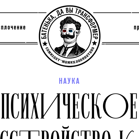
сплочение
п
утри секты
архив
НАУКА
ПСИХИЧЕСКОЕ