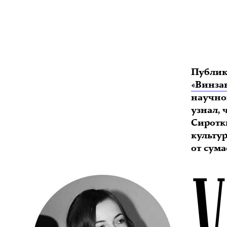
Публик
«Винза
научно
узнал,
Сиротк
культу
от сум