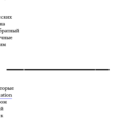
еских
на
обратный
аучные
ким
оторые
cation
ром
ый
ек