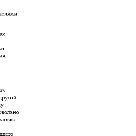
мыслями
ю:
ки
ия,
зь
 другой
ду
овольно
еловко
ящего