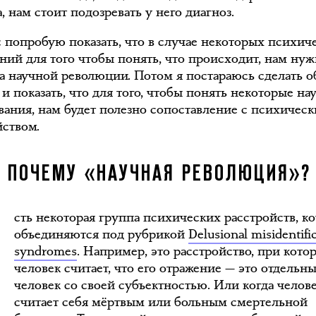
, нам стоит подозревать у него диагноз.
с попробую показать, что в случае некоторых психич
аний для того чтобы понять, что происходит, нам нуж
а научной революции. Потом я постараюсь сделать 
и показать, что для того, чтобы понять некоторые н
вания, нам будет полезно сопоставление с психичес
йством.
Е
ПОЧЕМУ «НАУЧНАЯ РЕВОЛЮЦИЯ»?
сть некоторая группа психических расстройств, к
объединяются под рубрикой
Delusional misidentifi
syndromes
. Например, это расстройство, при кото
человек считает, что его отражение — это отдельн
человек со своей субъектностью. Или когда челов
считает себя мёртвым или больным смертельной