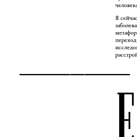
человека
Я сейча
заболев
метафор
переход 
исследо
расстро