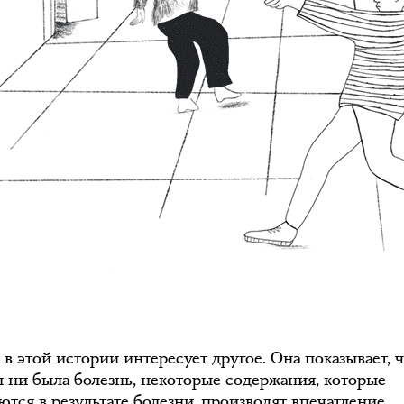
в этой истории интересует другое. Она показывает, 
ы ни была болезнь, некоторые содержания, которые
ются в результате болезни, производят впечатление