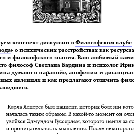
уем конспект дискуссии в
Философском клубе
вода
» о психических расстройствах как ресурса
го и философского знания. Ваш любимый сами
 что философ Светлана Бардина и психолог Ири
ина думают о паранойе, апофении и диссоциа
рных явлениях и как предлагают отличить фил
У
асшедшего.
Карла Ясперса был пациент, история болезни кото
началась таким образом. В какой-то момент он оче
увлёкся Эдмундом Гуссерлем, которого ценил за я
и проницательность мышления. После некоторого