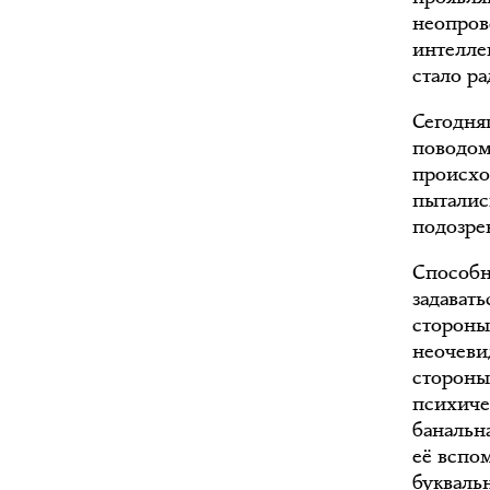
неопров
интелле
стало р
Сегодня
поводом 
происхо
пыталис
подозре
Способн
задавать
стороны
неочевид
стороны
психиче
банальн
её вспом
букваль