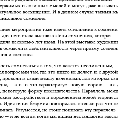
ержимых и логичных мыслей и могут даже вызывать
ктуальное восхищение. И в данном случае такими 
адикальное сомнение.
шнее мероприятие тоже имеет отношение к сомнени
для него стала выставка «Тени сомнения», которая
дила несколько лет назад. На этой выставке художни
ь осмыслить действительность через призму сомнен
ния и скепсиса.
ость сомневаться в том, что кажется несомненным,
ся вопросами там, где это никто не делает, и, с другой
, проводить связи между явлениями, для которых свя
на, — это то, что характеризует новую теорию, — а с
, некоторую форму помешательства. Параллель меж
ским расстройством и порождением новой теории д
а. Идея
гения безумия
повторялась столько раз, что н
инать. Разумеется, не стоит понимать эту параллель
но — и не всегда, когда мы видим нестандартно мысл