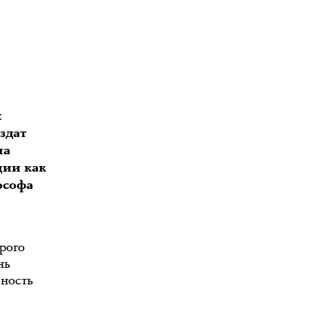
х
здат
на
ции как
ософа
рого
нь
сность