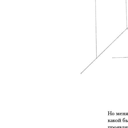
Но меня 
какой б
проявля