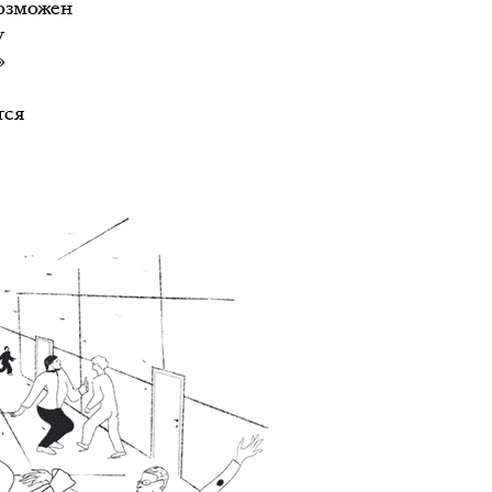
возможен
у
»
тся