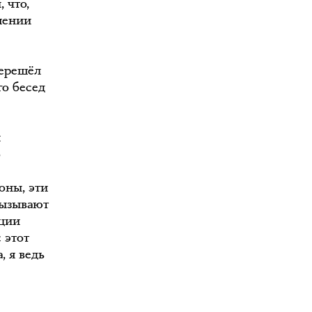
 что,
шении
перешёл
го бесед
й
о
оны, эти
вызывают
иции
 этот
, я ведь