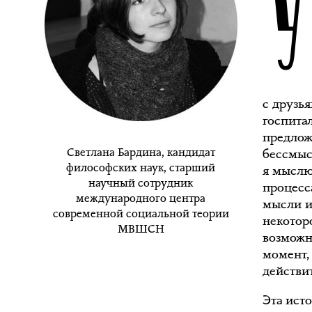
с друзь
госпита
предлож
Светлана Бардина, кандидат
бессмыс
философских наук, старший
я мыслю 
научный сотрудник
процесс
международного центра
мысли и
современной социальной теории
некотор
МВШСН
возможн
момент, 
действи
Эта ист