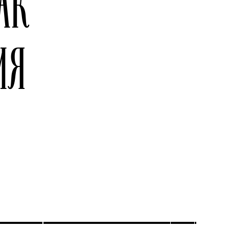
АК
ИЯ