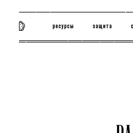
ресурсы
защита
та самая история
тёмная материя
вн