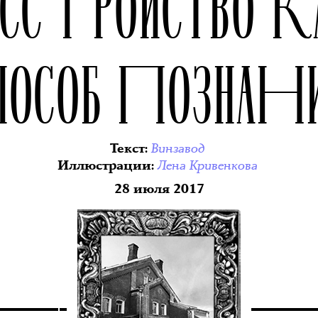
АССТРОЙСТВО К
ПОСОБ ПОЗНАН
Винзавод
Текст
:
Лена Кривенкова
Иллюстрации
:
28 июля 2017