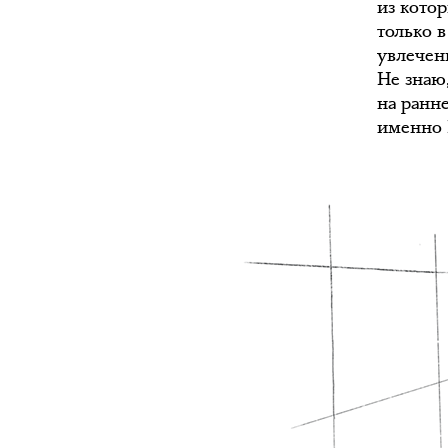
из кото
только 
увлечен
Не знаю,
на ранн
именно 