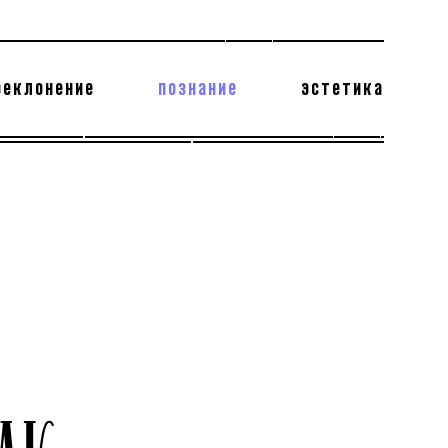
реклонение
познание
эстетика
178 бесполезных фактов
теодор глаголев