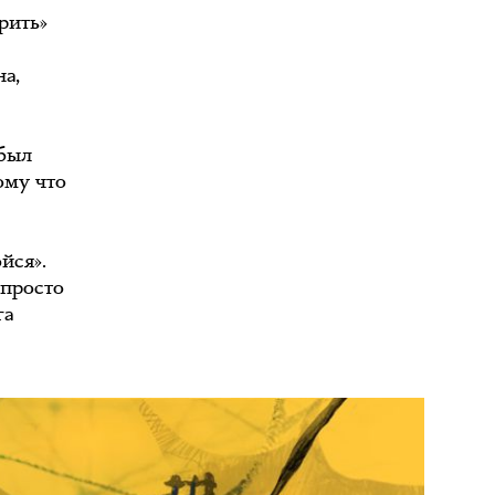
рить»
а,
 был
ому что
йся».
 просто
га