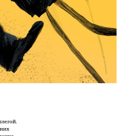
ллегой.
 них