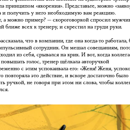
ла принципом «якорения». Представьте, можно «заяко
а и получить у него необходимую вам реакцию.
т, а можно пример? — скороговоркой спросил мужчин
 ближе всех к тренеру, и скрестил на груди руки.
ассказала, что в компании, где она когда-то работала,
мпульсивный сотрудник. Он мешал совещаниям, пот
ходил из себя, срывался на крик. И вот, когда коллега
 повышать голос, тренер щёлкала авторучкой
ременно с этим успокаивала его: «Женя! Женя, успоко
то повторяла это действие, и вскоре достаточно было
ь ручкой, не говоря при этом ни слова, чтобы колле
лся.