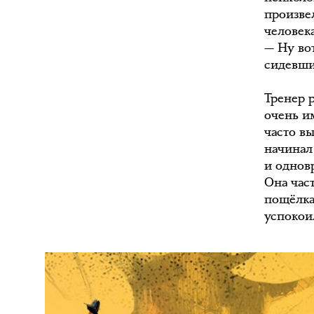
произве
человек
— Ну во
сидевший
Тренер р
очень и
часто вы
начинал
и однов
Она час
пощёлкат
успокои