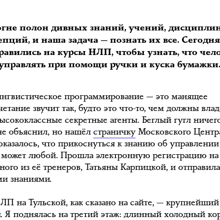
огне полон дивных знаний, учений, дисциплин
пций, и наша задача — познать их все. Сегодн
равились на курсы НЛП, чтобы узнать, что чел
управлять при помощи ручки и куска бумажки
нгвистическое программирование — это манящее
етание звучит так, будто это что-то, чем должны влад
высококлассные секретные агенты. Беглый гугл ничег
не объяснил, но нашёл
страничку
Московского Центр
казалось, что прикоснуться к знанию об управлении
может любой. Прошла электронную регистрацию на 
ного из её тренеров, Татьяны Карпицкой, и отправил
ми знаниями.
ЛП на Тульской, как сказано на сайте, — крупнейший
и. Я поднялась на третий этаж: длинный холодный ко