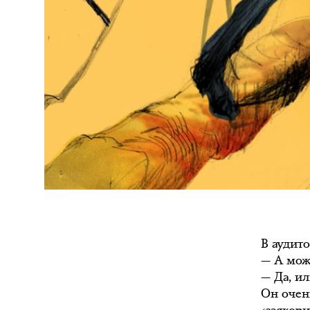
В аудит
— А мож
— Да, ил
Он очен