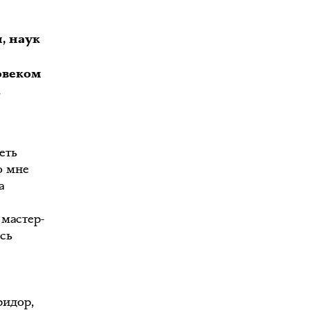
, наук
я
овеком
.
еть
о мне
а
мастер-
ась
ридор,