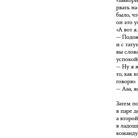
«заякори
рвать н
было, ч
он это у
«А вот я
— Подож
и с тат
вы слов
успокойс
— Ну я ж
то, как 
говорю: 
— Ааа, я
Затем п
в паре 
а второ
в ладоши
команду