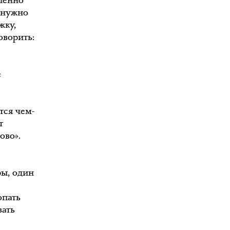
дленно
е нужно
жку,
оворить:
е
тся чем-
т
ово».
ры, один
опать
вать