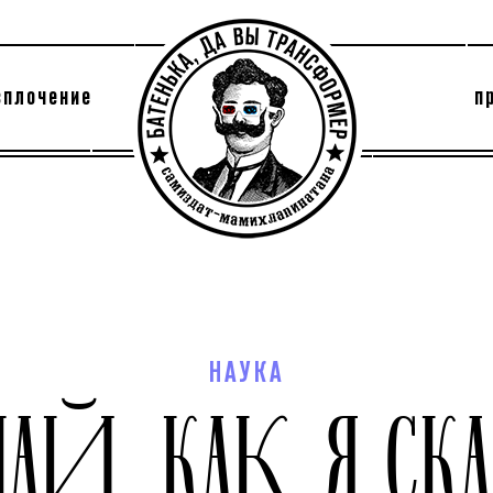
сплочение
п
утри секты
архив
НАУКА
ЛАЙ, КАК Я СК