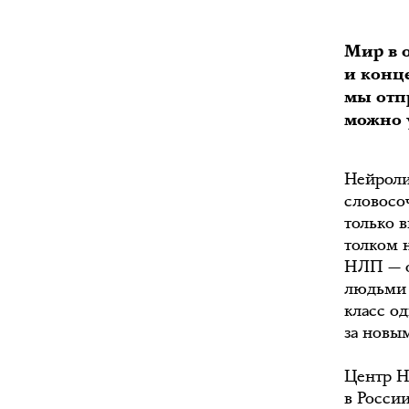
Мир в 
и конце
мы отп
можно 
Нейроли
словосоч
только 
толком 
НЛП — о
людьми 
класс од
за новы
Центр Н
в Росси