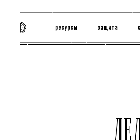
ресурсы
защита
та самая история
тёмная материя
вн
ДЕ