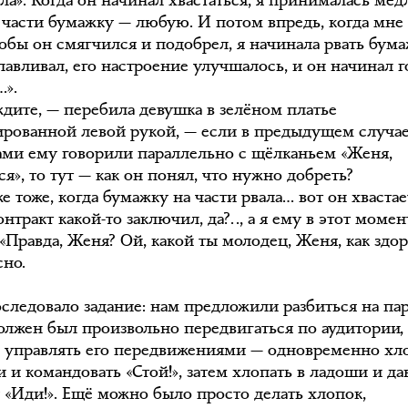
ла». Когда он начинал хвастаться, я принималась ме
а части бумажку — любую. И потом впредь, когда мн
тобы он смягчился и подобрел, я начинала рвать бума
лавливал, его настроение улучшалось, и он начинал г
…».
дите, — перебила девушка в зелёном платье
уированной левой рукой, — если в предыдущем случа
ами ему говорили параллельно с щёлканьем «Женя,
я», то тут — как он понял, что нужно добреть?
е тоже, когда бумажку на части рвала… вот он хвастае
контракт какой-то заключил, да?.., а я ему в этот момен
«Правда, Женя? Ой, какой ты молодец, Женя, как здор
сно.
оследовало задание: нам предложили разбиться на па
должен был произвольно передвигаться по аудитории,
й управлять его передвижениями — одновременно хл
 и командовать «Стой!», затем хлопать в ладоши и да
 «Иди!». Ещё можно было просто делать хлопок,