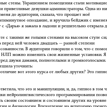
ные стены. Украшением помещения стали мотиваци
 и приветливые девушки-администраторы. Одна из н
меня до аудитории, сказала, что прощает моё
атиминутное опоздание, и вручила бейджик с имене
 с «Дарья» я зажала в ладони и решительно открыла д
ете с такими же голыми стенами на высоком стуле си
а перед ней человек двадцать — разной степени
есованности. В аудитории говорили о том, что с пом
 НЛП можно изменить свои жизненные установки. Я 
еред двумя дамами, полнотелыми и громкоголосыми.
решила уточнить:
 отличие вот этого курса от любых других? Это гипн
тветила, что это и манипуляции, и, да, гипноз в том ч
ыки нейролингвистического программирования позв
ть своим состоянием и состоянием других на уровне
гии и физиологии. Впечатление на аудиторию тренер