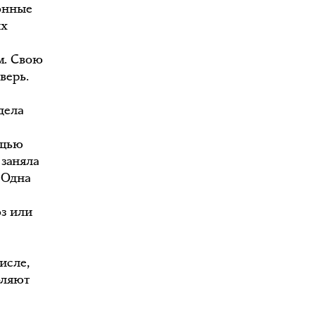
онные
их
м. Свою
верь.
дела
ощью
заняла
 Одна
оз или
исле,
оляют