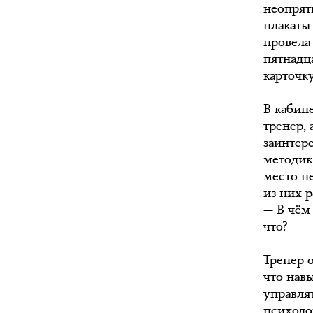
неопрят
плакаты
провела 
пятнадц
карточку
В кабин
тренер, 
заинтер
методик
место п
из них 
— В чём
что?
Тренер о
что нав
управля
психоло