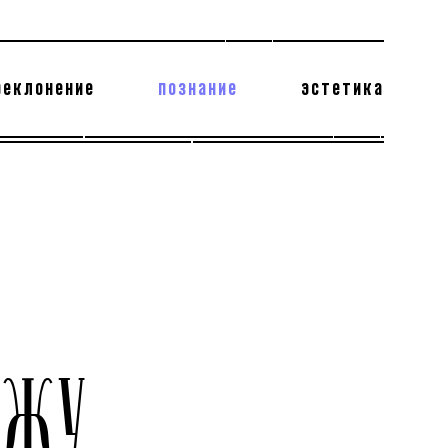
реклонение
познание
эстетика
178 бесполезных фактов
теодор глаголев
АЖУ