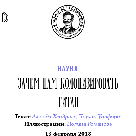
та самая
тёмная
внутри
архив
история
материя
секты
НАУКА
ЗАЧЕМ НАМ КОЛОНИЗИРОВАТЬ
ТИТАН
Аманда Хендрикс
,
Чарльз Уолфорт
Текст
:
Полина Романова
Иллюстрации
:
13 февраля 2018