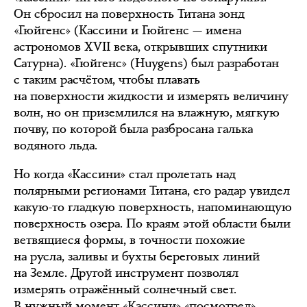
Он сбросил на поверхность Титана зонд
«Гюйгенс» (Кассини и Гюйгенс — имена
астрономов XVII века, открывших спутники
Сатурна). «Гюйгенс» (Huygens) был разработан
с таким расчётом, чтобы плавать
на поверхности жидкости и измерять величину
волн, но он приземлился на влажную, мягкую
почву, по которой была разбросана галька
водяного льда.
Но когда «Кассини» стал пролетать над
полярными регионами Титана, его радар увидел
какую-то гладкую поверхность, напоминающую
поверхность озера. По краям этой области были
ветвящиеся формы, в точности похожие
на русла, заливы и бухты береговых линий
на Земле. Другой инструмент позволял
измерять отражённый солнечный свет.
В нужный момент «Кассини» «посмотрел»