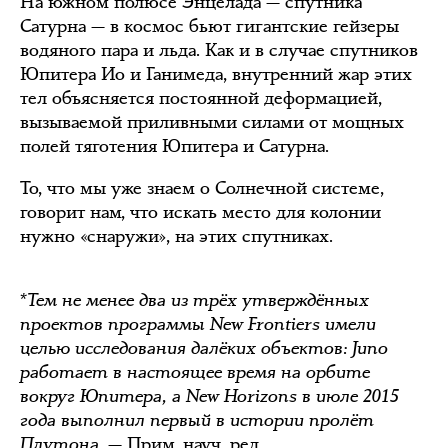
На южном полюсе Энцелада — спутника
Сатурна — в космос бьют гигантские гейзеры
водяного пара и льда. Как и в случае спутников
Юпитера Ио и Ганимеда, внутренний жар этих
тел объясняется постоянной деформацией,
вызываемой приливными силами от мощных
полей тяготения Юпитера и Сатурна.
То, что мы уже знаем о Солнечной системе,
говорит нам, что искать место для колонии
нужно «снаружи», на этих спутниках.
*Тем не менее два из трёх утверждённых
проектов программы New Frontiers имели
целью исследования далёких объектов: Juno
работает в настоящее время на орбите
вокруг Юпитера, а New Horizons в июле 2015
года выполнил первый в истории пролёт
Плутона.
— Прим. науч. ред.