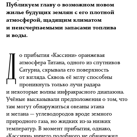
Публикуем главу о возможном новом
жилье будущих землян с его плотной
атмосферой, щадящим климатом
и неисчерпаемыми запасами топлива
и воды.
Д
о прибытия «Кассини» оранжевая
атмосфера Титана, одного из спутников
Сатурна, скрывала его поверхность
от взгляда. Сквозь её мглу способны
проникнуть только лучи радара
и некоторые волны инфракрасного диапазона.
Учёные высказывали предположения о том, что
там могут обнаружиться океаны этана
и метана — углеводородов вроде земного
природного газа, но жидких из-за низких
температур. В момент прибытия, однако,
«Кассини» ничего подобного не обнаружил.