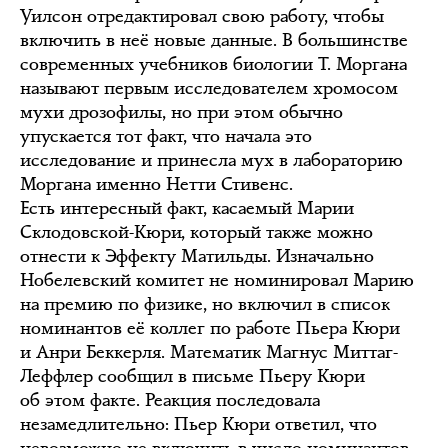
Уилсон отредактировал свою работу, чтобы
включить в неё новые данные. В большинстве
современных учебников биологии Т. Моргана
называют первым исследователем хромосом
мухи дрозофилы, но при этом обычно
упускается тот факт, что начала это
исследование и принесла мух в лабораторию
Моргана именно Нетти Стивенс.
Есть интересный факт, касаемый Марии
Склодовской-Кюри, который также можно
отнести к Эффекту Матильды. Изначально
Нобелевский комитет не номинировал Марию
на премию по физике, но включил в список
номинантов её коллег по работе Пьера Кюри
и Анри Беккерля. Математик Магнус Миттаг-
Леффлер сообщил в письме Пьеру Кюри
об этом факте. Реакция последовала
незамедлительно: Пьер Кюри ответил, что
невозможно не включить в число номинантов