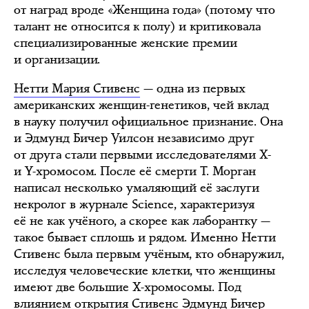
от наград вроде «Женщина года» (потому что
талант не относится к полу) и критиковала
специализированные женские премии
и организации.
Нетти Мария Стивенс
— одна из первых
американских женщин-генетиков, чей вклад
в науку получил официальное признание. Она
и Эдмунд Бичер Уилсон независимо друг
от друга стали первыми исследователями X-
и Y-хромосом. После её смерти Т. Морган
написал несколько умаляющий её заслуги
некролог в журнале Science, характеризуя
её не как учёного, а скорее как лаборантку —
такое бывает сплошь и рядом. Именно Нетти
Стивенс была первым учёным, кто обнаружил,
исследуя человеческие клетки, что женщины
имеют две большие Х-хромосомы. Под
влиянием открытия Стивенс Эдмунд Бичер