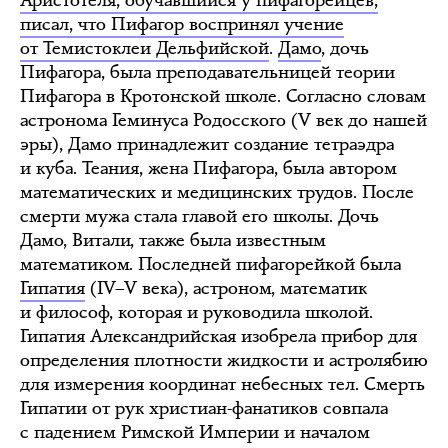
писал, что Пифагор воспринял учение
от Темистоклеи Дельфийской
.
Дамо
, дочь
Пифагора, была преподавательницей теории
Пифагора в Кротонской школе. Согласно словам
астронома Геминуса Родосского (V век до нашей
эры), Дамо принадлежит создание тетраэдра
и куба. Теания, жена Пифагора, была автором
математических и медицинских трудов. После
смерти мужа стала главой его школы. Дочь
Дамо, Витали, также была известным
математиком. Последней пифагорейкой была
Гипатия
(IV–V века), астроном, математик
и философ, которая и руководила школой.
Гипатия Александрийская изобрела прибор для
определения плотности жидкости и астролябию
для измерения координат небесных тел. Смерть
Гипатии от рук христиан-фанатиков совпала
с падением Римской Империи и началом