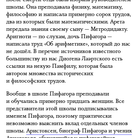
школы. Она преподавала физику, математику,
философию и написала примерно сорок трудов,
два из которых были математическими. Арета
передала знания своему сыну — Метродидакту.
Аригноти — по слухам, дочь Пифагора —
написала труд «Об арифметике», который до нас
не дошёл. В перечне источников известного
большинству из нас Диогена Лаэртского есть
ссылки на некую Памфилу, которая была
автором множества исторических
и философских трудов.
Вообще в школе Пифагора преподавали
и обучались примерно тридцать женщин. Все
представители этой школы подписывались
именем Пифагора, поэтому практически
невозможно выяснить вклад отдельных членов
школы.
Аристоксен, биограф Пифагора и ученик
Аристотеля, обучавшийся у пифагорейцев,