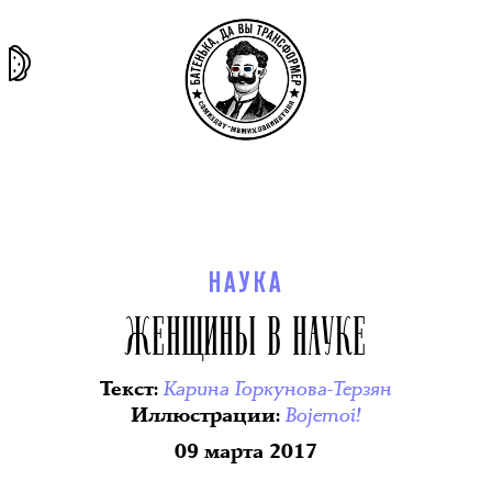
та самая
тёмная
внутри
архив
история
материя
секты
НАУКА
ЖЕНЩИНЫ В НАУКЕ
Карина Горкунова-Терзян
Текст
:
Bojemoi!
Иллюстрации
:
09 марта 2017