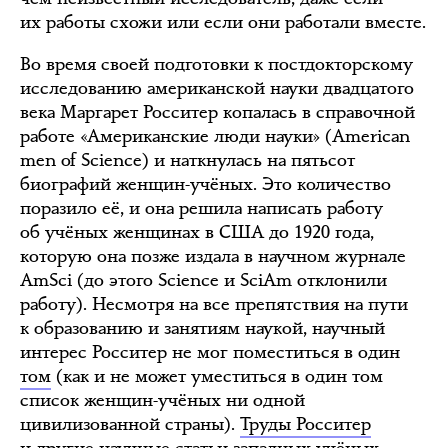
их работы схожи или если они работали вместе.
Во время своей подготовки к постдокторскому
исследованию американской науки двадцатого
века Маргарет Росситер копалась в справочной
работе «Американские люди науки» (American
men of Science) и наткнулась на пятьсот
биографий женщин-учёных. Это количество
поразило её, и она решила написать работу
об учёных женщинах в США до 1920 года,
которую она позже издала в научном журнале
AmSci (до этого Science и SciAm отклонили
работу). Несмотря на все препятствия на пути
к образованию и занятиям наукой, научный
интерес Росситер не мог поместиться в один
том
(как и не может уместиться в один том
список женщин-учёных ни одной
цивилизованной страны).
Труды Росситер
и другие научные статьи западных учёных