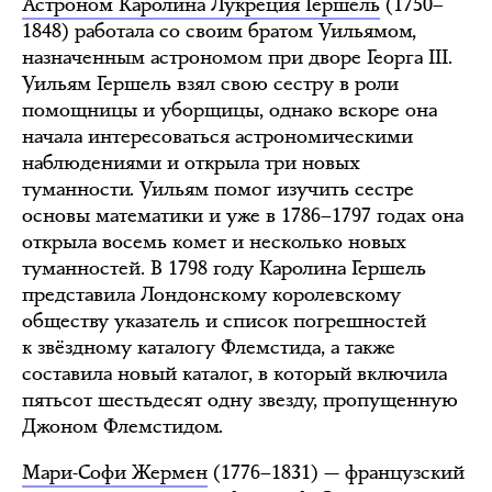
Астроном Каролина Лукреция Гершель
(1750–
1848) работала со своим братом Уильямом,
назначенным астрономом при дворе Георга III.
Уильям Гершель взял свою сестру в роли
помощницы и уборщицы, однако вскоре она
начала интересоваться астрономическими
наблюдениями и открыла три новых
туманности. Уильям помог изучить сестре
основы математики и уже в 1786–1797 годах она
открыла восемь комет и несколько новых
туманностей. В 1798 году Каролина Гершель
представила Лондонскому королевскому
обществу указатель и список погрешностей
к звёздному каталогу Флемстида, а также
составила новый каталог, в который включила
пятьсот шестьдесят одну звезду, пропущенную
Джоном Флемстидом.
Мари-Софи Жермен
(1776–1831) — французский