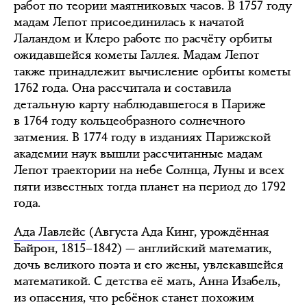
работ по теории маятниковых часов. В 1757 году
мадам Лепот присоединилась к начатой
Лаландом и Клеро работе по расчёту орбиты
ожидавшейся кометы Галлея. Мадам Лепот
также принадлежит вычисление орбиты кометы
1762 года. Она рассчитала и составила
детальную карту наблюдавшегося в Париже
в 1764 году кольцеобразного солнечного
затмения. В 1774 году в изданиях Парижской
академии наук вышли рассчитанные мадам
Лепот траектории на небе Солнца, Луны и всех
пяти известных тогда планет на период до 1792
года.
Ада Лавлейс
(Августа Ада Кинг, урождённая
Байрон, 1815–1842) — английский математик,
дочь великого поэта и его жены, увлекавшейся
математикой. С детства её мать, Анна Изабель,
из опасения, что ребёнок станет похожим