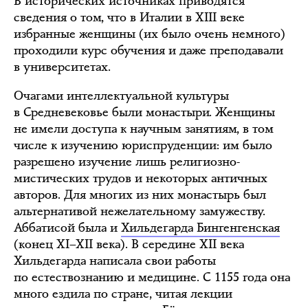
В исторических источниках приводятся
сведения о том, что в Италии в XIII веке
избранные женщины (их было очень немного)
проходили курс обучения и даже преподавали
в университетах.
Очагами интеллектуальной культуры
в Средневековье были монастыри. Женщины
не имели доступа к научным занятиям, в том
числе к изучению юриспруденции: им было
разрешено изучение лишь религиозно-
мистических трудов и некоторых античных
авторов. Для многих из них монастырь был
альтернативой нежелательному замужеству.
Аббатисой была и
Хильдегарда Бингенгенская
(конец XI–XII века). В середине XII века
Хильдегарда написала свои работы
по естествознанию и медицине. С 1155 года она
много ездила по стране, читая лекции