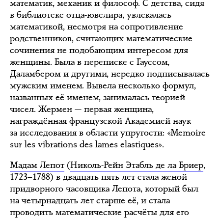
математик, механик и философ. С детства, сидя
в библиотеке отца-ювелира, увлекалась
математикой, несмотря на сопротивление
родственников, считающих математические
сочинения не подобающим интересом для
женщины. Была в переписке с Гауссом,
Даламбером и другими, нередко подписывалась
мужским именем. Вывела несколько формул,
названных её именем, занималась теорией
чисел. Жермен — первая женщина,
награждённая французской Академией наук
за исследования в области упругости: «Memoire
sur les vibrations des lames elastiques».
Мадам Лепот
(
Николь-Рейн Этабль де ла Бриер
,
1723–1788) в двадцать пять лет стала женой
придворного часовщика Лепота, который был
на четырнадцать лет старше её, и стала
проводить математические расчёты для его