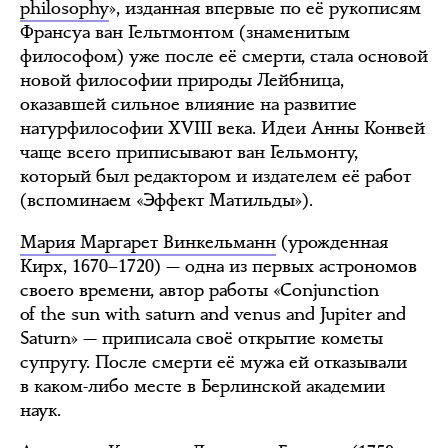
philosophy
», изданная впервые по её рукописям
Франсуа ван Гельтмонтом (знаменитым
философом) уже после её смерти, стала основой
новой философии природы Лейбница,
оказавшей сильное влияние на развитие
натурфилософии XVIII века. Идеи Анны Конвей
чаще всего приписывают ван Гельмонту,
который был редактором и издателем её работ
(вспоминаем «Эффект Матильды»).
Мария Маргарет Винкельманн
(урожденная
Кирх, 1670–1720) — одна из первых астрономов
своего времени, автор работы «Conjunction
of the sun with saturn and venus and Jupiter and
Saturn» — приписала своё открытие кометы
супругу. После смерти её мужа ей отказывали
в каком-либо месте в Берлинской академии
наук.