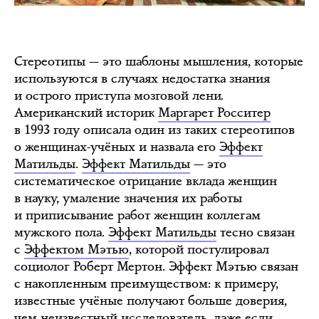
Стереотипы — это шаблоны мышления, которые
используются в случаях недостатка знания
и острого приступа мозговой лени.
Американский историк
Маргарет Росситер
в 1993 году описала один из таких стереотипов
о женщинах-учёных и назвала его
Эффект
Матильды
.
Эффект Матильды
— это
систематическое отрицание вклада женщин
в науку, умаление значения их работы
и приписывание работ женщин коллегам
мужского пола.
Эффект Матильды
тесно связан
с
Эффектом Мэтью
, которой постулировал
социолог Роберт Мертон. Эффект Мэтью связан
с накопленным преимуществом: к примеру,
известные учёные получают больше доверия,
чем неизвестный исследователь, даже если