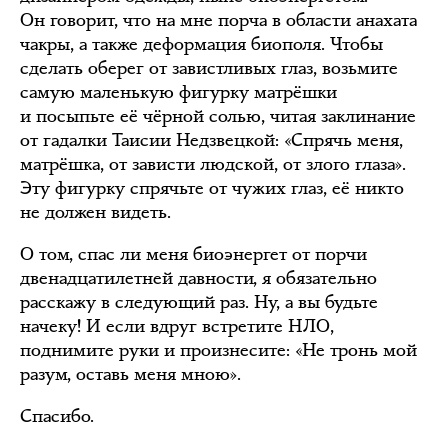
Он говорит, что на мне порча в области анахата
чакры, а также деформация биополя. Чтобы
сделать оберег от завистливых глаз, возьмите
самую маленькую фигурку матрёшки
и посыпьте её чёрной солью, читая заклинание
от гадалки Таисии Недзвецкой: «Спрячь меня,
матрёшка, от зависти людской, от злого глаза».
Эту фигурку спрячьте от чужих глаз, её никто
не должен видеть.
О том, спас ли меня биоэнергет от порчи
двенадцатилетней давности, я обязательно
расскажу в следующий раз. Ну, а вы будьте
начеку! И если вдруг встретите НЛО,
поднимите руки и произнесите: «Не тронь мой
разум, оставь меня мною».
Спасибо.