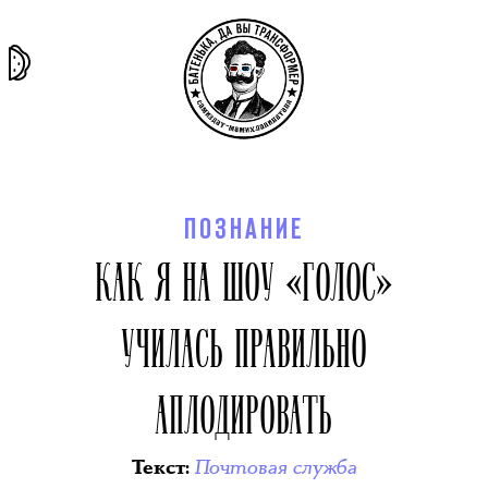
та самая
тёмная
внутри
архив
история
материя
секты
ПОЗНАНИЕ
КАК Я НА ШОУ «ГОЛОС»
УЧИЛАСЬ ПРАВИЛЬНО
АПЛОДИРОВАТЬ
Почтовая служба
Текст
: