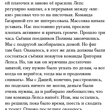
ей платочек и заново её красили. Лепс
регулярно кашлял, а в перерывах между «кхе-
кхе» рисовал что-то на листочках. Команда
Гагариной его не интересовала. Массовка начала
уставать. Нас постоянно ругали, просили
хлопать активнее и кричать громче. Прошло три
часа. Съёмки поединков Полины закончились.
Мы с подругой засобирались домой. Но фиг
там был. Оказалось, в этот же день должны были
состояться съёмки нокаутов команды Григория
Лепса. Но, так как он мужчина достаточно
занятой, ему нужно было уехать по делам, «а вот
когда он вернётся, тогда мы и продолжим
снимать». Мы с Дашей, конечно, расстроились,
но поделать ничего не могли, деньги были
очень нужны, да и разбирало любопытство, что
там команда Лепса напоёт. Итак, мы остались,
но решили, пока было время, поесть и сходить
в туалет. Однако последнее оказалось