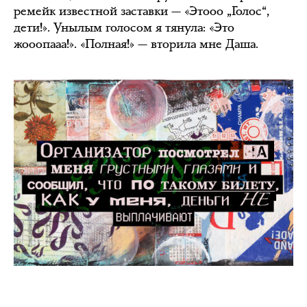
ремейк известной заставки — «Этооо „Голос“,
дети!». Унылым голосом я тянула: «Это
жооопааа!». «Полная!» — вторила мне Даша.