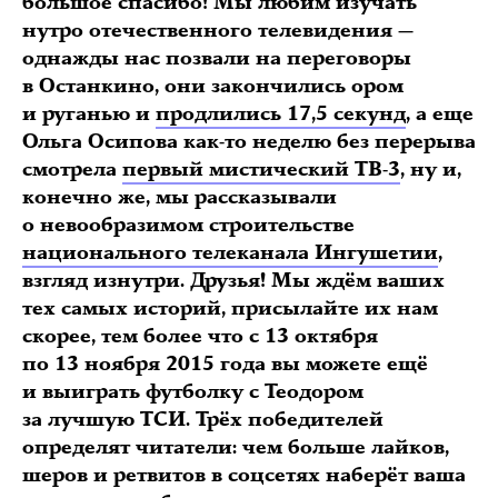
большое спасибо! Мы любим изучать
нутро отечественного телевидения —
однажды нас позвали на переговоры
в Останкино, они закончились ором
и руганью и
продлились 17,5 секунд
, а еще
Ольга Осипова как-то неделю без перерыва
смотрела
первый мистический ТВ-3
, ну и,
конечно же, мы рассказывали
о невообразимом строительстве
национального телеканала Ингушетии
,
взгляд изнутри. Друзья! Мы ждём ваших
тех самых историй, присылайте их нам
скорее, тем более что с 13 октября
по 13 ноября 2015 года вы можете ещё
и выиграть футболку с Теодором
за лучшую ТСИ. Трёх победителей
определят читатели: чем больше лайков,
шеров и ретвитов в соцсетях наберёт ваша