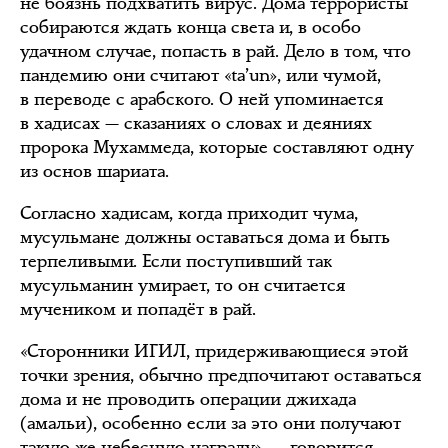
не боязнь подхватить вирус. Дома террористы
собираются ждать конца света и, в особо
удачном случае, попасть в рай. Дело в том, что
пандемию они считают «ta’un», или чумой,
в переводе с арабского. О ней упоминается
в хадисах — сказаниях о словах и деяниях
пророка Мухаммеда, которые составляют одну
из основ шариата.
Согласно хадисам, когда приходит чума,
мусульмане должны оставаться дома и быть
терпеливыми. Если поступивший так
мусульманин умирает, то он считается
мучеником и попадёт в рай.
«Сторонники ИГИЛ, придерживающиеся этой
точки зрения, обычно предпочитают оставаться
дома и не проводить операции джихада
(амальи), особенно если за это они получают
такую же небесную награду», — говорится