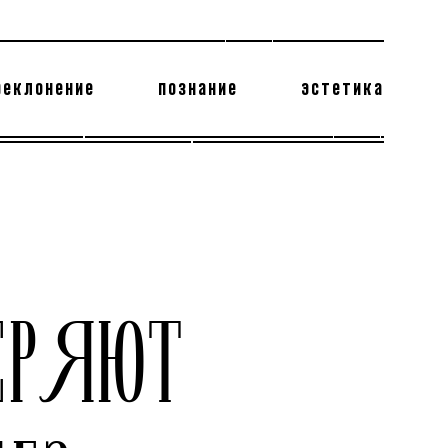
реклонение
познание
эстетика
178 бесполезных фактов
теодор глаголев
ЕРЯЮТ