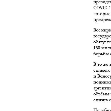
президе
COVID-1
которые
предрек
Всемирн
государ
обязует
160 мил
борьбы 
В то же
сильнее
и Венес
поднима
аргенти
объёмы 
снизив е
Подобну