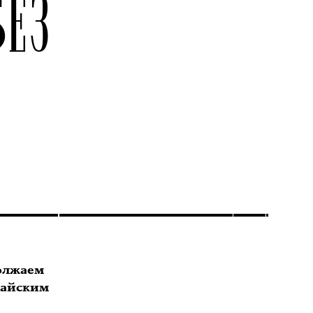
БЕЗ
должаем
райским