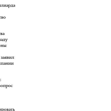
ллиарда
тво
ва
паду
оны
 заявил
омпании
с
вопрос
н
ировать