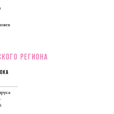
в
ловек
СКОГО РЕГИОНА
ТОКА
ируса
ь
,