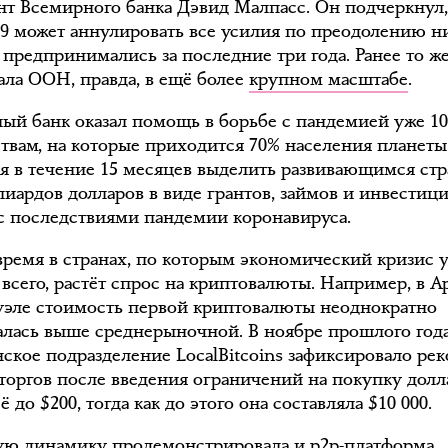
нт Всемирного банка Дэвид Малпасс. Он подчеркнул,
9 может аннулировать все усилия по преодолению н
 предпринимались за последние три года. Ранее то ж
ала ООН, правда, в ещё более
крупном масштабе
.
ый банк оказал помощь в борьбе с пандемией уже 10
ствам, на которые приходится 70% населения планеты
ся в течение 15 месяцев выделить развивающимся ст
лиардов долларов в виде грантов, займов и инвестиц
с последствиями пандемии коронавируса.
 время в странах, по которым экономический кризис 
 всего, растёт спрос на криптовалюты. Например, в А
уэле стоимость первой криптовалюты неоднократно
лась выше среднерыночной. В ноябре прошлого год
нское подразделение LocalBitcoins зафиксировало ре
торгов после введения ограничений на покупку долл
ё до $200, тогда как до этого она составляла $10 000.
ю динамику продемонстрировала и p2p-платформа