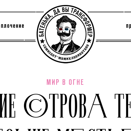
сплочение
п
утри секты
архив
МИР В ОГНЕ
КИЕ ОСТРОВА Т