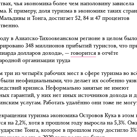
ствах, чья экономика более чем наполовину зависела
ма. К примеру, доля туризма в экономике таких стран
альдивы и Тонга, достигает 52, 84 и 47 процентов
ственно.
 году в Азиатско-Тихоокеанском регионе в целом был
трировано 348 миллионов прибытий туристов, что пр
лиарда долларов дохода», —
говорится
в отчёте
родной организации труда
м три из четырёх рабочих мест в сфере туризма во в
 были неофициальными, что делает их особенно уя
ледствий кризиса. Неформально занятые не имеют
ных гарантий, у них нет иных источников дохода и 
инским услугам. Работать удалённо они тоже не могут
рекращения туризма экономика Островов Кука в этом 
ся на 2,2%, хотя в прошлом году выросла на 5,3%. Ож
сударстве Тонга, которое в прошлом году достигло 3%