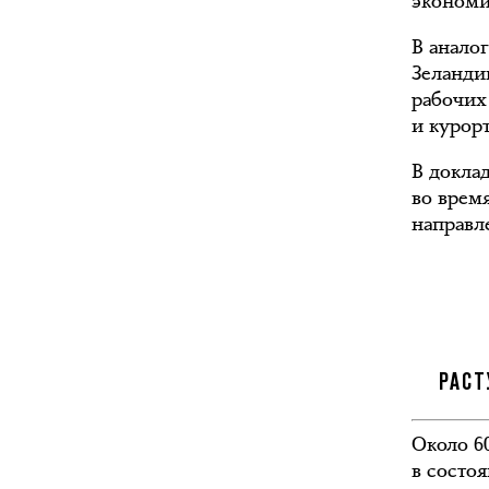
экономич
В анало
Зеланди
рабочих 
и курорт
В докла
во врем
направл
РАСТ
Около 6
в состо