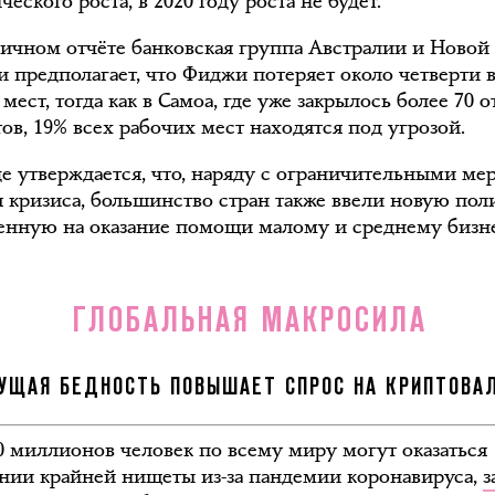
еского роста, в 2020 году роста не будет.
гичном отчёте банковская группа Австралии и Новой
и предполагает, что Фиджи потеряет около четверти 
мест, тогда как в Самоа, где уже закрылось более 70 
ов, 19% всех рабочих мест находятся под угрозой.
де утверждается, что, наряду с ограничительными ме
я кризиса, большинство стран также ввели новую пол
енную на оказание помощи малому и среднему бизне
ГЛОБАЛЬНАЯ МАКРОСИЛА
УЩАЯ БЕДНОСТЬ ПОВЫШАЕТ СПРОС НА КРИПТОВ
0 миллионов человек по всему миру могут оказаться
янии крайней нищеты из-за пандемии коронавируса,
з