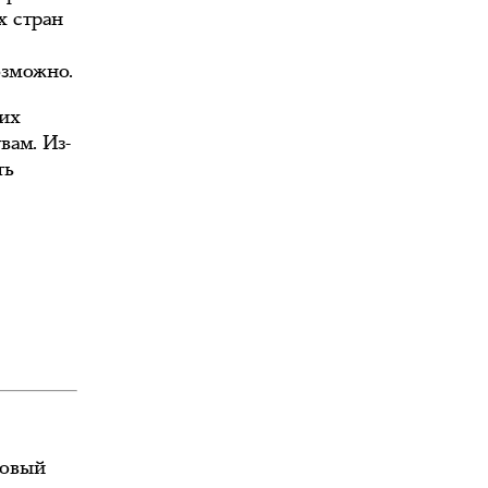
х стран
озможно.
ких
вам. Из-
ть
овый