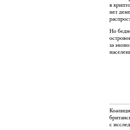
в крипт
нет ден
распрос
Но бедн
острово
за экон
населени
Коалици
британс
с иссле