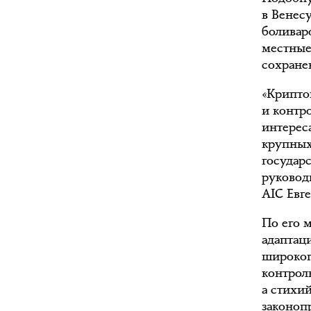
в Венес
боливар
местные
сохране
«Крипто
и контр
интерес
крупных
государ
руковод
AIC Евг
По его 
адаптац
широког
контрол
а стихи
законоп