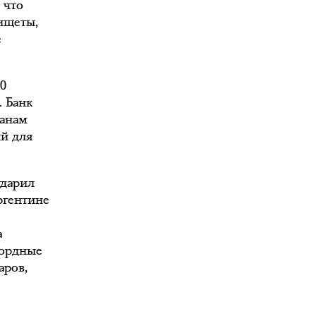
 что
ищеты,
е
0
. Банк
ранам
ий для
ударил
ргентине
а
кордные
аров,