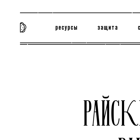
ресурсы
защита
та самая история
тёмная материя
вн
РАЙС