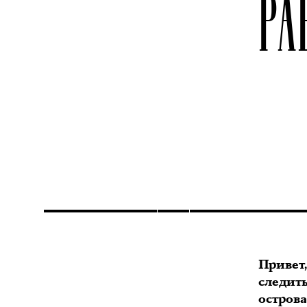
РА
Привет,
следит
остров