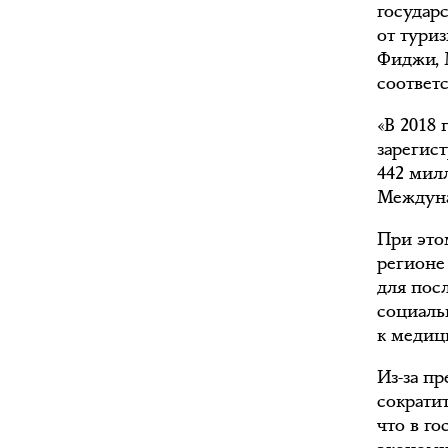
государ
от туриз
Фиджи, М
соответ
«В 2018
зарегис
442 мил
Междуна
При это
регионе
для пос
социаль
к медиц
Из-за п
сократит
что в го