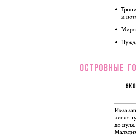
Тропи
и пот
Миров
Нужда
ОСТРОВНЫЕ Г
ЭКО
Из-за з
число т
до нуля
Мальдива