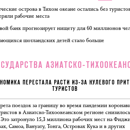
ческие острова в Тихом океане остались без туристо
еряли рабочие места
ой банк прогнозирует нищету для 60 миллионов че
ющихся шотландских детей стало больше
ОСУДАРСТВА АЗИАТСКО-ТИХООКЕАН
НОМИКА ПЕРЕСТАЛА РАСТИ ИЗ-ЗА НУЛЕВОГО ПРИ
ТУРИСТОВ
апрета поездок за границу во время пандемии коронав
уристов в Азиатско-Тихоокеанском регионе снизилос
. Это затронуло 15,3 миллиона рабочих мест на Фиджи
х, Самоа, Вануату, Тонга, Островах Кука и в других