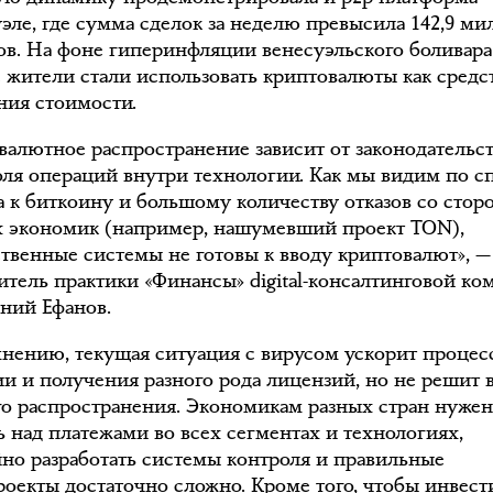
уэле, где сумма сделок за неделю превысила 142,9 ми
ов. На фоне гиперинфляции венесуэльского боливара
 жители стали использовать криптовалюты как средс
ния стоимости.
валютное распространение зависит от законодательст
оля операций внутри технологии. Как мы видим по с
а к биткоину и большому количеству отказов со стор
 экономик (например, нашумевший проект TON),
ственные системы не готовы к вводу криптовалют», —
итель практики «Финансы» digital-консалтинговой к
ений Ефанов.
мнению, текущая ситуация с вирусом ускорит процес
ии и получения разного рода лицензий, но не решит 
о распространения. Экономикам разных стран нуже
ь над платежами во всех сегментах и технологиях,
йно разработать системы контроля и правильные
роекты достаточно сложно. Кроме того, чтобы инвест