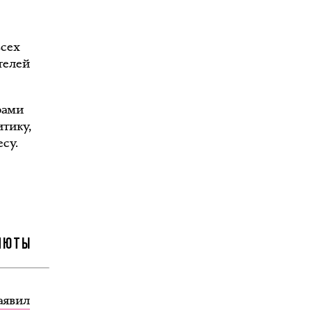
всех
отелей
рами
итику,
су.
АЛЮТЫ
аявил