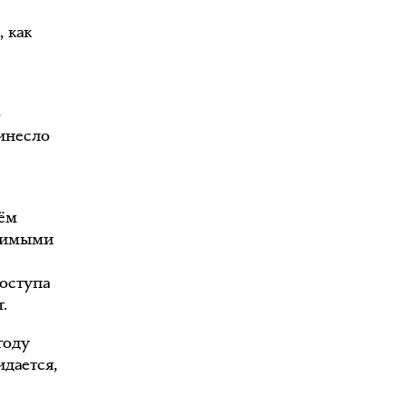
, как
о
инесло
сём
звимыми
доступа
.
году
идается,