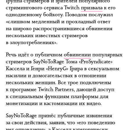
Группа стримеров и зрителей популярного
стримингового сервиса Twitch
призвала
к его
однодневному бойкоту. Поводом послужил
«слишком медленный и прохладный ответ
на широко распространившиеся обвинения
нескольких известных стримеров
в злоупотреблениях».
Речь идёт о публичном
обвинении
популярных
стримеров SayNoToRage Тома «ProSyndicate»
Кассела и Генри «HenryG» Грира в сексуальном
насилии и домогательствах в отношении
нескольких женщин. Все трое подключены
к программе Twitch Partners, дающей доступ
к специальным функциям платформы для
монетизации и кастомизации их видео.
SayNoToRage принёс публичные извинения
за свои действия, заявив, что «его поведению
нет оправдания», а Касселл категорически