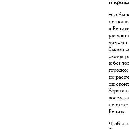
и крова
Это был
по наше
к Велиж
увядающ
домами 
былой с
своим р
и без т
городок 
не расс
он стои
берега 
восемь 
не отяг
Велиж —
Чтобы п