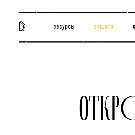
ресурсы
защита
та самая история
тёмная материя
вн
ОТКР