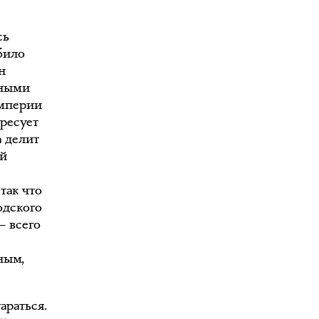
сь
било
н
нными
империи
ресует
а делит
ий
так что
одского
— всего
ным,
араться.