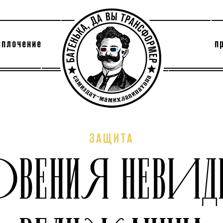
сплочение
п
утри секты
архив
ЗАЩИТА
ОВЕНИЯ НЕВИД