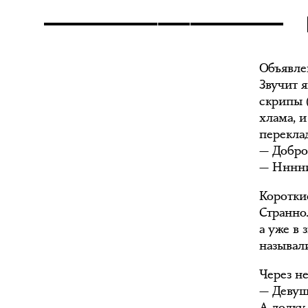
Объявле
Звучит я
скрипы 
хлама, и
переклад
— Добро
— Нннни
Коротки
Странно.
а уже в
называл
Через н
— Девуш
А лодку,