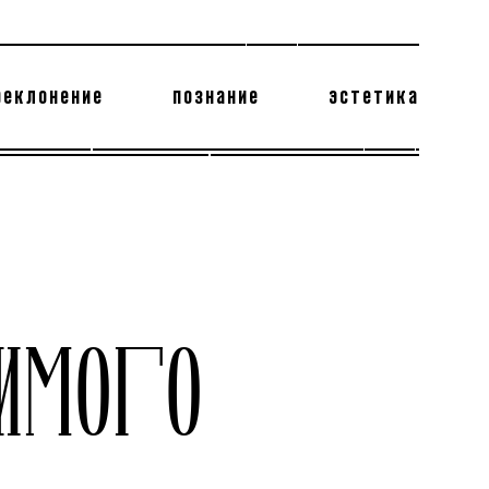
реклонение
познание
эстетика
178 бесполезных фактов
теодор глаголев
ИМОГО