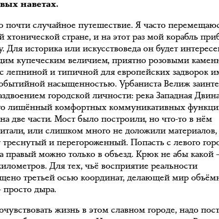
вых наветах.
о почти случайное путешествие. Я часто перемещаю
й хтонической стране, и на этот раз мой корабль при
у. Для историка или искусствоведа он будет интересе
им купеческим величием, приятно розовыми каме
с лепниной и типичной для европейских задворок 
обытийной насыщенностью. Урбаниста Велиж заинте
аздвоением городской личности: река Западная Двин
ого лишённый комфортных коммуникативных функц
на две части. Мост было построили, но что-то в нём
читали, или слишком много не доложили материалов, 
т треснутый и перегороженный. Попасть с левого гор
на правый можно только в объезд. Крюк не абы какой 
километров. Для тех, чьё восприятие реальности
ощено третьей осью координат, делающей мир объём
 просто дыра.
очувствовать жизнь в этом славном городе, надо пост