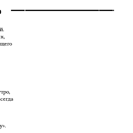
Ь
й.
к,
ящего
утро,
сегда
у».