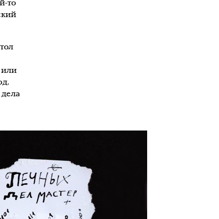
й-то
ский
тол
 или
од.
 дела