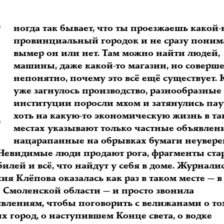
И
ногда так бывает, что ты проезжаешь какой
провинциальный городок и не сразу поним
вымер он или нет. Там можно найти людей,
машины, даже какой-то магазин, но соверш
непонятно, почему это всё ещё существует. 
уже загнулось производство, разнообразные
институции поросли мхом и затянулись пау
хоть на какую-то экономическую жизнь в та
местах указывают только частные объявлен
нацарапанные на обрывках бумаги неувер
 Невидимые люди продают рога, фрагменты ст
илей и всё, что найдут у себя в доме. Журнали
ия Клёпова оказалась как раз в таком месте — в
 Смоленской области — и просто звонила
явлениям, чтобы поговорить с велижанами о то
х город, о наступившем Конце света, о водке