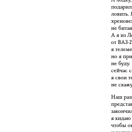
подарил
ловить. 
хренове
не битая
А я из Л
от ВАЗ-2
я телем
но я при
не буду
сейчас 
я свои 
не скажу
Наш разг
предста
закончил
я кидаю 
чтобы он