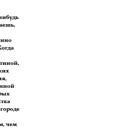
-нибудь
аешь,
енно
Когда
тиной,
ких
ия,
енной
арых
стка
 городе
м, чем