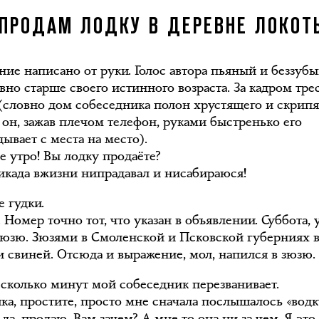
ПРОДАМ ЛОДКУ В ДЕРЕВНЕ ЛОКОТ
ние написано от руки. Голос автора пьяный и беззубы
вно старше своего истинного возраста. За кадром трес
(словно дом собеседника полон хрустящего и скрип
 он, зажав плечом телефон, руками быстренько его
ывает с места на место).
е утро! Вы лодку продаёте?
када вжизни нипрадавал и нисабираюся!
е гудки.
 Номер точно тот, что указан в объявлении. Суббота, 
 зюзю. Зюзями в Смоленской и Псковской губерниях в
и свиней. Отсюда и выражение, мол, напился в зюзю.
есколько минут мой собеседник перезванивает.
ка, простите, просто мне сначала послышалось «водк
 да, продаю. Вам зачем? А мне-то она ни за чем. Я это,