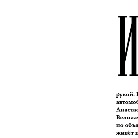
рукой.
автомоб
Анастас
Велиже
по объ
живёт и