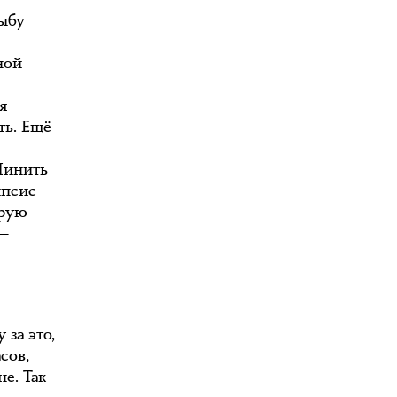
рыбу
ной
я
ть. Ещё
 Чинить
ипсис
ирую
 —
 за это,
сов,
е. Так