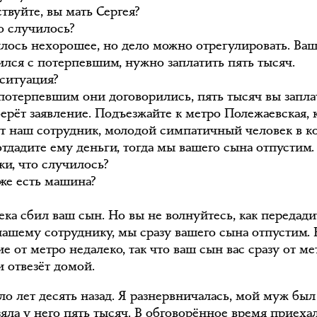
твуйте, вы мать Сергея?
о случилось?
лось нехорошее, но дело можно отрегулировать. Ва
ился с потерпевшим, нужно заплатить пять тысяч.
 ситуация?
 потерпевшим они договорились, пять тысяч вы запла
берёт заявление. Подъезжайте к метро Полежаевская, 
т наш сотрудник, молодой симпатичный человек в к
отдадите ему деньги, тогда мы вашего сына отпустим.
ки, что случилось?
 же есть машина?
ека сбил ваш сын. Но вы не волнуйтесь, как передади
нашему сотруднику, мы сразу вашего сына отпустим.
е от метро недалеко, так что ваш сын вас сразу от ме
и отвезёт домой.
ло лет десять назад. Я разнервничалась, мой муж бы
зяла у него пять тысяч. В обговорённое время приеха