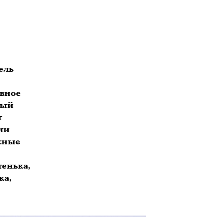
ель
овное
ный
т
сии
сные
тенька,
ка,