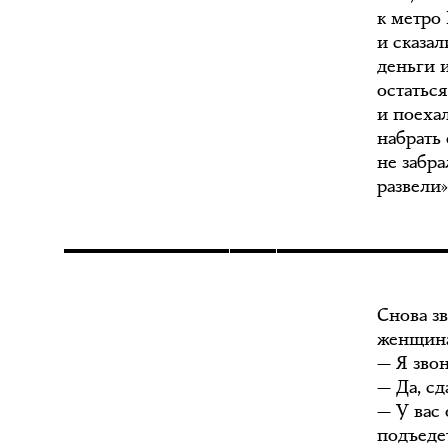
к метро 
и сказа
деньги 
остаться
и поеха
набрать
не забра
развели»
Снова з
женщина
— Я зво
— Да, сд
— У вас
подъедет