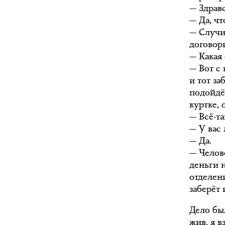
— Здравс
— Да, чт
— Случи
договор
— Какая
— Вот с
и тот за
подойдё
куртке, 
— Всё-та
— У вас
— Да.
— Челов
деньги 
отделени
заберёт 
Дело бы
жив, я в