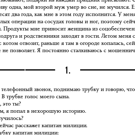
живу одна, мой второй муж умер во сне, не мучился. 
сят два года, как мне в этом году исполнится. У мен
ёлых операции на сосудах головы и ног, поэтому сей
м. Продукты мне приносит женщина из соцобеспечен
подруга и родственники заходят в гости. Летом меня 
с котом отвозит, раньше я там в огороде копалась, се
е не позволяет. Я постоянно сталкиваюсь с мошеннич
1.
я телефонный звонок, поднимаю трубку и говорю, чт
 В трубке голос моего сына.
 это ты?
ам, я попал в нехорошую историю.
лучилось?
сейчас расскажет капитан милиции.
рубку капитан милиции: