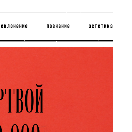
реклонение
познание
эстетика
178 бесполезных фактов
теодор глаголев
ТВОЙ