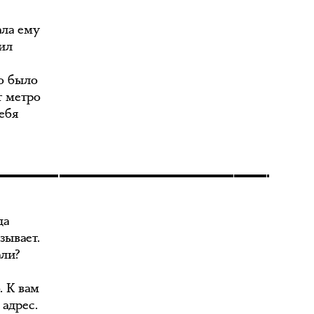
ала ему
дил
о было
т метро
тебя
да
зывает.
али?
. К вам
 адрес.