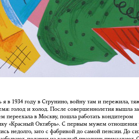
 я в 1934 году в Струнино, войну там и пережила, тя
емя: голод и холод. После совершеннолетия вышла з
ем переехала в Москву, пошла работать кондитером
ику «Красный Октябрь». С первым мужем отношения 
ись недолго, зато с фабрикой до самой пенсии. До си
 забывают, подарки на каждый праздник присылают. С