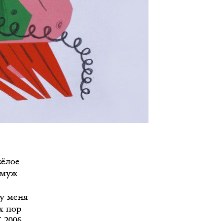
жёлое
амуж
у меня
х пор
 2006