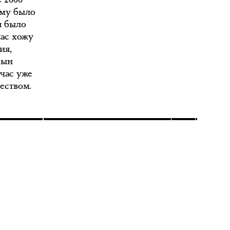
Ему было
я было
час хожу
ия,
сын
йчас уже
еством.
о