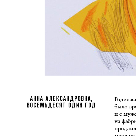
Родилась
АННА АЛЕКСАНДРОВНА,
ВОСЕМЬДЕСЯТ ОДИН ГОД
было вр
и с муж
на фабр
продлил
меня не