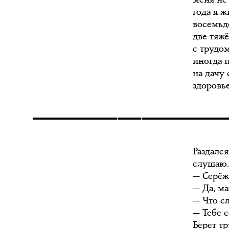
года я 
восемьде
две тяж
с трудо
иногда 
на дачу 
здоровь
Раздалс
слушаю.
— Серёж,
— Да, м
— Что с
— Тебе 
Берет т