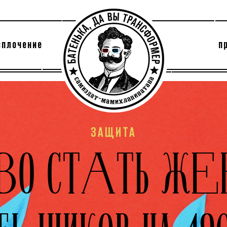
сплочение
п
утри секты
архив
ЗАЩИТА
ОВО СТАТЬ ЖЕР