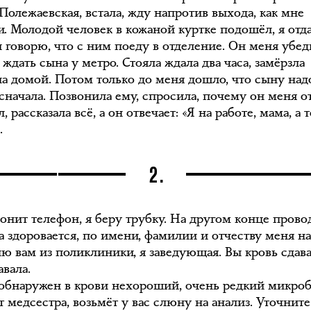
Полежаевская, встала, жду напротив выхода, как мне
ли. Молодой человек в кожаной куртке подошёл, я отд
и говорю, что с ним поеду в отделение. Он меня убе
 ждать сына у метро. Стояла ждала два часа, замёрзла
ла домой. Потом только до меня дошло, что сыну над
 сначала. Позвонила ему, спросила, почему он меня о
л, рассказала всё, а он отвечает: «Я на работе, мама, а 
.
2.
вонит телефон, я беру трубку. На другом конце прово
 здоровается, по имени, фамилии и отчеству меня на
ню вам из поликлиники, я заведующая. Вы кровь сдав
авала.
 обнаружен в крови нехороший, очень редкий микроб
 медсестра, возьмёт у вас слюну на анализ. Уточните