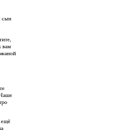
ш сын
тите,
к вам
ожаной
те
 Наше
тро
л ещё
ла