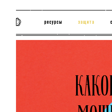
ресурсы
защита
та самая история
тёмная материя
вн
КАК