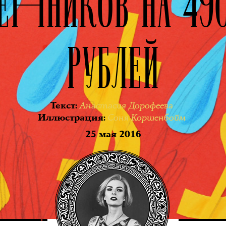
ННИКОВ НА 49
РУБЛЕЙ
Анастасия Дорофеева
Текст
:
Соня Коршенбойм
Иллюстрация
:
25 мая 2016