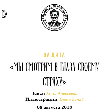
та самая
тёмная
внутри
архив
история
материя
секты
ЗАЩИТА
«МЫ СМОТРИМ В ГЛАЗА СВОЕМУ
СТРАХУ»
Анна Алексеева
Текст
:
Елена Булай
Иллюстрации
:
08 августа 2018