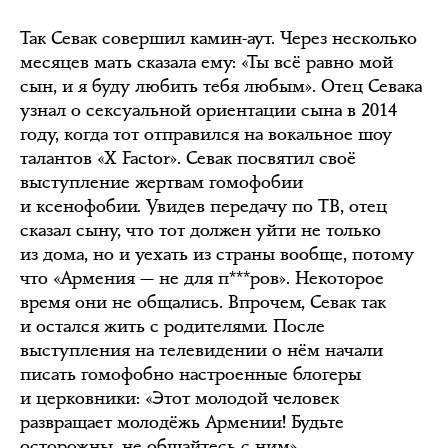
Так Севак совершил камин-аут. Через несколько
месяцев мать сказала ему: «Ты всё равно мой
сын, и я буду любить тебя любым». Отец Севака
узнал о сексуальной ориентации сына в 2014
году, когда тот отправился на вокальное шоу
талантов «X Factor». Севак посвятил своё
выступление жертвам гомофобии
и ксенофобии. Увидев передачу по ТВ, отец
сказал сыну, что тот должен уйти не только
из дома, но и уехать из страны вообще, потому
что «Армения — не для п***ров». Некоторое
время они не общались. Впрочем, Севак так
и остался жить с родителями. После
выступления на телевидении о нём начали
писать гомофобно настроенные блогеры
и церковники: «Этот молодой человек
развращает молодёжь Армении! Будьте
осторожны, не общайтесь с ним».