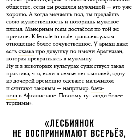
обществе, если ты родился мужчиной — это уже
хорошо. А когда меняешь пол, ты предаёшь
свою мужественность и позоришь мужское
племя. Манерным геям достаётся по той же
причине. К female-to-male-транссексуалам
отношение более сочувственное. У армян даже
есть
сказка
про девушку по имени Арегназан,
которая превратилась в мужчину.
Ну и в некоторых культурах существует такая
практика, что, если в семье нет сыновей, одну
из дочерей временно одевают мальчиком
и считают таковым — например,
бача-
пош
в Афганистане. Поэтому тут люди более
терпимы».
«ЛЕСБИЯНОК
НЕ ВОСПРИНИМАЮТ ВСЕРЬЁЗ,