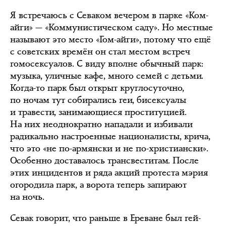
Я встречаюсь с Севаком вечером в парке «Ком-
айги» — «Коммунистическом саду». Но местные
называют это место «Гом-айги», потому что ещё
с советских времён он стал местом встреч
гомосексуалов. С виду вполне обычный парк:
музыка, уличные кафе, много семей с детьми.
Когда-то парк был открыт круглосуточно,
по ночам тут собирались геи, бисексуалы
и травести, занимающиеся проституцией.
На них неоднократно нападали и избивали
радикально настроенные националисты, крича,
что это «не по-армянски и не по-христиански».
Особенно доставалось трансвеститам. После
этих инцидентов и ряда акций протеста мэрия
огородила парк, а ворота теперь запирают
на ночь.
Севак говорит, что раньше в Ереване был гей-