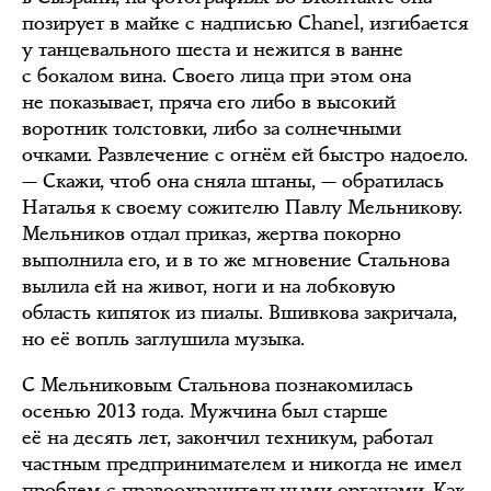
позирует в майке с надписью Chanel, изгибается
у танцевального шеста и нежится в ванне
с бокалом вина. Своего лица при этом она
не показывает, пряча его либо в высокий
воротник толстовки, либо за солнечными
очками. Развлечение с огнём ей быстро надоело.
— Скажи, чтоб она сняла штаны, — обратилась
Наталья к своему сожителю Павлу Мельникову.
Мельников отдал приказ, жертва покорно
выполнила его, и в то же мгновение Стальнова
вылила ей на живот, ноги и на лобковую
область кипяток из пиалы. Вшивкова закричала,
но её вопль заглушила музыка.
С Мельниковым Стальнова познакомилась
осенью 2013 года. Мужчина был старше
её на десять лет, закончил техникум, работал
частным предпринимателем и никогда не имел
проблем с правоохранительными органами. Как