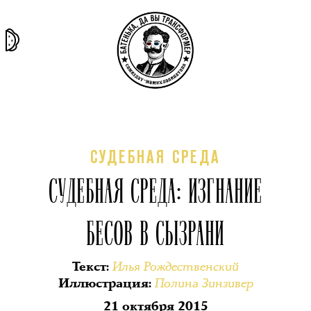
та самая
тёмная
внутри
архив
история
материя
секты
СУДЕБНАЯ СРЕДА
СУДЕБНАЯ СРЕДА: ИЗГНАНИЕ
БЕСОВ В СЫЗРАНИ
Илья Рождественский
Текст
:
Полина Зинзивер
Иллюстрация
:
21 октября 2015