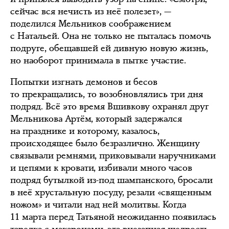
сейчас вся нечисть из неё полезет», —
поделился Мельников соображением
с Натальей. Она не только не пыталась помочь
подруге, обещавшей ей дивную новую жизнь,
но наоборот принимала в пытке участие.
Попытки изгнать демонов и бесов
то прекращались, то возобновлялись три дня
подряд. Всё это время Вшивкову охранял друг
Мельникова Артём, который задержался
на празднике и которому, казалось,
происходящее было безразлично. Женщину
связывали ремнями, приковывали наручниками
и цепями к кровати, избивали много часов
подряд бутылкой из-под шампанского, бросали
в неё хрустальную посуду, резали «священным
ножом» и читали над ней молитвы. Когда
11 марта перед Татьяной неожиданно появилась
тарелка с макаронами, эта внезапная щедрость