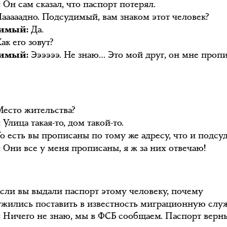
Он сам сказал, что паспорт потерял.
:
ааааадно. Подсудимый, вам знаком этот человек?
Да.
имый:
ак его зовут?
Ээээээ. Не знаю… Это мой друг, он мне проп
имый:
есто жительства?
Улица такая-то, дом такой-то.
:
о есть вы прописаны по тому же адресу, что и подс
Они все у меня прописаны, я ж за них отвечаю!
:
сли вы выдали паспорт этому человеку, почему
ужились поставить в известность миграционную слу
Ничего не знаю, мы в ФСБ сообщаем. Паспорт верн
: