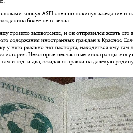
ю.
 словами консул ASPI спешно покинул заседание и н
ражданина более не отвечал.
нцу грозило выдворение, и он отправился ждать его 
ого содержания иностранных граждан в Красное Сел
у у него реально нет паспорта, находиться ему там д
ая история. Некоторые несчастные иностранцы могу
там и год, и два, ожидая отправки на далёкую родину