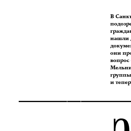
В Санк
подозр
гражда
нашли д
докумен
они пр
вопрос
Мельни
группы
и тепер