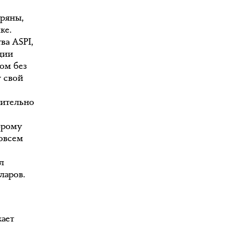
еряны,
ке.
ва ASPI,
ции
ом без
у свой
ительно
орому
совсем
л
ларов.
кает