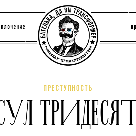
сплочение
п
утри секты
архив
ПРЕСТУПНОСТЬ
СУЛ ТРИДЕСЯ