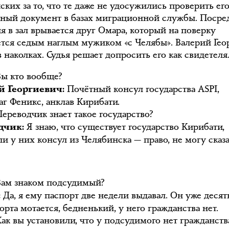
ких за то, что те даже не удосужились проверить ег
ный документ в базах миграционной службы. Посре
я в зал врывается друг Омара, который на поверку
ется седым наглым мужиком «с Челябы». Валерий Гео
 наколках. Судья решает допросить его как свидетеля
ы кто вообще?
Почётный консул государства ASPI,
й Георгиевич:
аг Феникс, анклав Кирибати.
ереводчик знает такое государство?
Я знаю, что существует государство Кирибати,
дчик:
ли у них консул из Челябинска — право, не могу сказа
ам знаком подсудимый?
Да, я ему паспорт две недели выдавал. Он уже десять
:
орта мотается, бедненький, у него гражданства нет.
ак вы установили, что у подсудимого нет гражданств