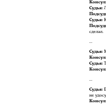
Консул
Л
Судья:
Подсуд
К
Судья:
Подсуд
сделал.
…
М
Судья:
Консул
Т
Судья:
Консул
…
Е
Судья:
не удос
Консул