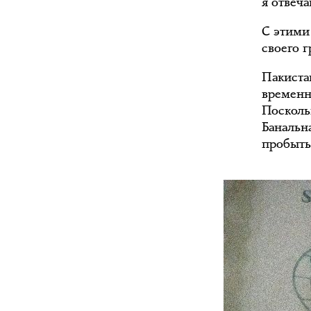
я отвеча
С этими
своего г
Пакиста
временн
Поскольк
Банальн
пробыть 