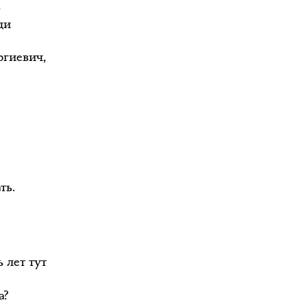
о
ди
ргиевич,
.
ть.
 лет тут
а?