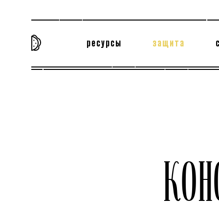
ресурсы
защита
та самая история
тёмная материя
вн
КОН