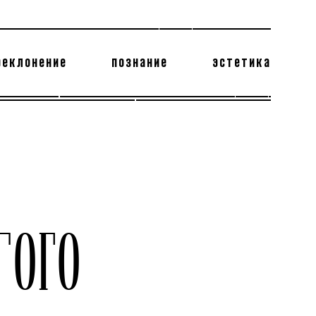
реклонение
познание
эстетика
178 бесполезных фактов
теодор глаголев
ТОГО