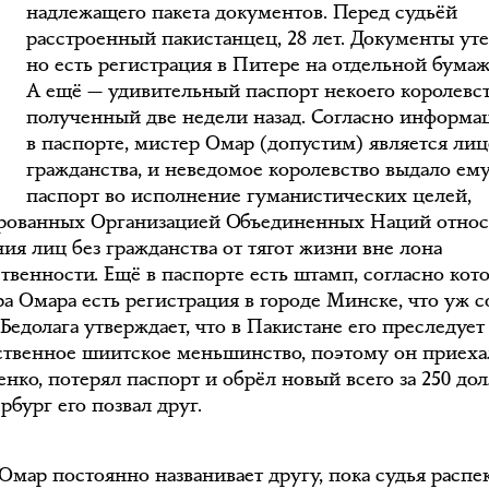
З
надлежащего пакета документов. Перед судьёй
расстроенный пакистанцец, 28 лет. Документы ут
но есть регистрация в Питере на отдельной бумаж
А ещё — удивительный паспорт некоего королевст
полученный две недели назад. Согласно информа
в паспорте, мистер Омар (допустим) является лиц
гражданства, и неведомое королевство выдало ем
паспорт во исполнение гуманистических целей,
рованных Организацией Объединенных Наций относ
ия лиц без гражданства от тягот жизни вне лона
ственности. Ещё в паспорте есть штамп, согласно кот
ра Омара есть регистрация в городе Минске, что уж 
 Бедолага утверждает, что в Пакистане его преследует
твенное шиитское меньшинство, поэтому он приеха
нко, потерял паспорт и обрёл новый всего за 250 дол
рбург его позвал друг.
Омар постоянно названивает другу, пока судья распе