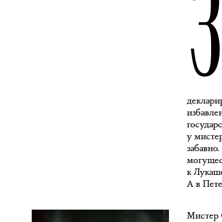
деклари
избавлен
государ
у мисте
забавно.
могущес
к Лукаше
А в Пете
Мистер 