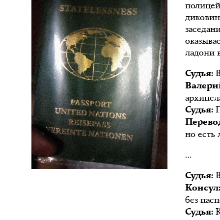
полицейс
диковин
заседани
оказыва
ладони в
В
Судья:
Валери
архипел
П
Судья:
Перево
но есть 
…
В
Судья:
Консул
без пасп
К
Судья: