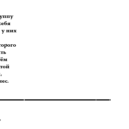
уппу
себя
 у них
торого
ть
тём
этой
,
нес.
,