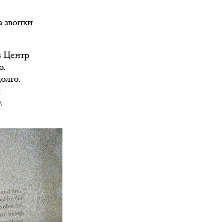
а звонки
в Центр
о.
олго.
т
.